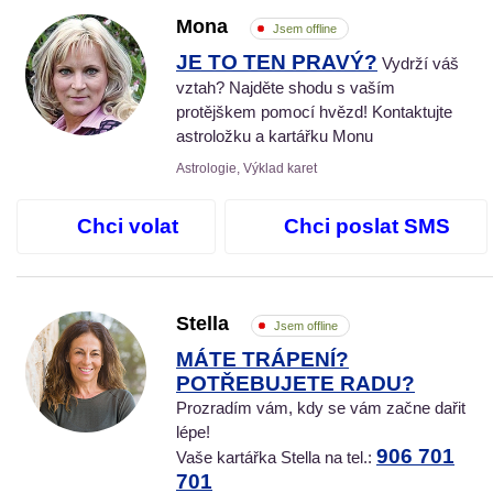
Mona
Jsem offline
JE TO TEN PRAVÝ?
Vydrží váš
vztah? Najděte shodu s vaším
protějškem pomocí hvězd! Kontaktujte
astroložku a kartářku Monu
Astrologie, Výklad karet
Chci volat
Chci poslat SMS
Stella
Jsem offline
MÁTE TRÁPENÍ?
POTŘEBUJETE RADU?
Prozradím vám, kdy se vám začne dařit
lépe!
906 701
Vaše kartářka Stella na tel.:
701