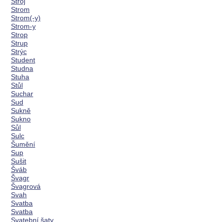
Stroj
Strom
Strom(-y)
Strom-y
Strop
Strup
Strýc
Student
Studna
Stuha
Stůl
Suchar
Sud
Sukně
Sukno
Sůl
Sulc
Šumění
Sup
Sušit
Šváb
Švagr
Švagrová
Svah
Svatba
Svatba
Svatební šaty