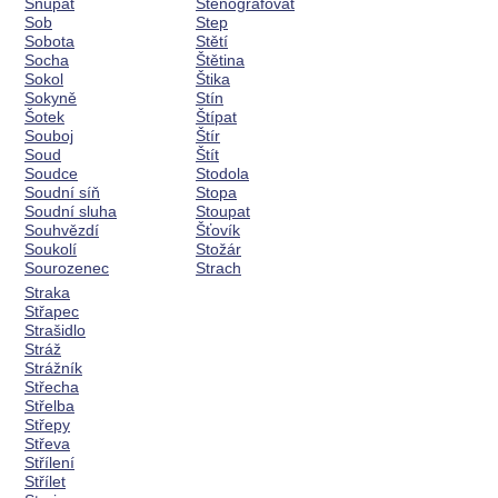
Šňupat
Stenografovat
Sob
Step
Sobota
Stětí
Socha
Štětina
Sokol
Štika
Sokyně
Stín
Šotek
Štípat
Souboj
Štír
Soud
Štít
Soudce
Stodola
Soudní síň
Stopa
Soudní sluha
Stoupat
Souhvězdí
Šťovík
Soukolí
Stožár
Sourozenec
Strach
Straka
Střapec
Strašidlo
Stráž
Strážník
Střecha
Střelba
Střepy
Střeva
Střílení
Střílet