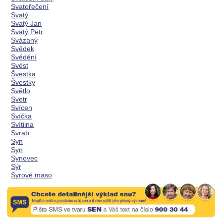
Svatořečení
Svatý
Svatý Jan
Svatý Petr
Svázaný
Svědek
Svědění
Svést
Švestka
Švestky
Světlo
Svetr
Svícen
Svíčka
Svítilna
Svrab
Syn
Syn
Synovec
Sýr
Syrové maso