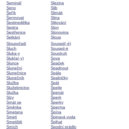
Seminář
Slezina
Seno
Slib
Šeřík
Slimák
Šermovat
Slina
Šestinedělka
Slitování
Sestra
Slon
Sestřenice
Slonovina
Setkání
Sloup
Sloupořadí
Soused(-é)
Sluch
Soused-é
Sluka-y
Soustruh
Sluk|a(-y)
Sova
Slunce
Špaček
Sluneční
Spadnout
Slunečnice
Spála
Slunečník
Spalničky
Služba
Spát
Služebnictvo
Špejle
Služka
Špenát
Slzy
Šperk
Smát se
Šperky
Směnka
Sperma
Smetana
Špína
Smetí
Špinavá voda
Smetiště
Šplhat
Smích
Spodní prádlo