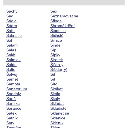
Šachy
Sex
Sad
Seznamovat se
Sádlo
Sfinga
Sádra
Shromáždění
Safír
Šibenice
Sakristie
Sídliště
Sál
Silnice
Salám
Šindel
Salaš
Šíp
Salát
Šípky
Salmiak
Sirotek
Salón
Šiška-y
Salto
Šišk|a(-y)
Šalvěj
Síť
Samet
Sít
Samota
Síto
Sanatorium
Skákat
Sandály
Skála
Sáně
Skály
Sanitka
Skládat
Saranče
Skladiště
Šátek
Sklánět se
Šatník
Sklenice
Šaty
Skleník
Saxofon
Sklep