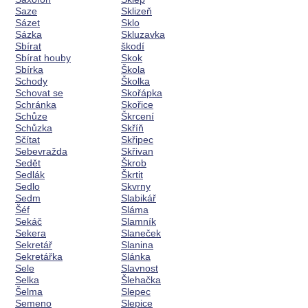
Saze
Sklizeň
Sázet
Sklo
Sázka
Skluzavka
Sbírat
škodí
Sbírat houby
Skok
Sbírka
Škola
Schody
Školka
Schovat se
Skořápka
Schránka
Skořice
Schůze
Škrcení
Schůzka
Skříň
Sčítat
Skřipec
Sebevražda
Skřivan
Sedět
Škrob
Sedlák
Škrtit
Sedlo
Skvrny
Sedm
Slabikář
Šéf
Sláma
Sekáč
Slamník
Sekera
Slaneček
Sekretář
Slanina
Sekretářka
Slánka
Sele
Slavnost
Selka
Šlehačka
Šelma
Slepec
Semeno
Slepice