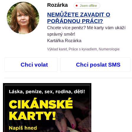
Rozárka
Jsem offline
NEMŮŽETE ZAVADIT O
POŘÁDNOU PRÁCI?
Chcete více peněz? Mé karty vám ukáží
správný směr!
Kartářka Rozárka
Výklad karet, Práce s kyvadlem, Numerologie
Chci volat
Chci poslat SMS