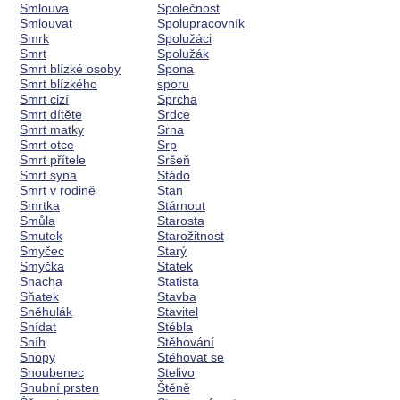
Smlouva
Společnost
Smlouvat
Spolupracovník
Smrk
Spolužáci
Smrt
Spolužák
Smrt blízké osoby
Spona
Smrt blízkého
sporu
Smrt cizí
Sprcha
Smrt dítěte
Srdce
Smrt matky
Srna
Smrt otce
Srp
Smrt přítele
Sršeň
Smrt syna
Stádo
Smrt v rodině
Stan
Smrtka
Stárnout
Smůla
Starosta
Smutek
Starožitnost
Smyčec
Starý
Smyčka
Statek
Snacha
Statista
Sňatek
Stavba
Sněhulák
Stavitel
Snídat
Stébla
Sníh
Stěhování
Snopy
Stěhovat se
Snoubenec
Stelivo
Snubní prsten
Štěně