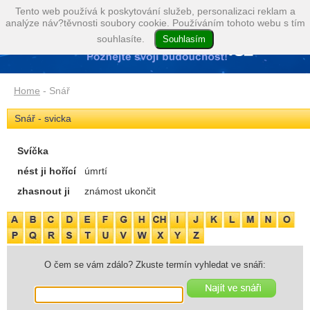
Tento web používá k poskytování služeb, personalizaci reklam a
analýze náv?těvnosti soubory cookie. Používáním tohoto webu s tím
souhlasíte.
Home
- Snář
Snář - svicka
Svíčka
nést ji hořící
úmrtí
zhasnout ji
známost ukončit
O čem se vám zdálo? Zkuste termín vyhledat ve snáři: