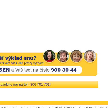
avolejte mu na tel.: 906 701 701!