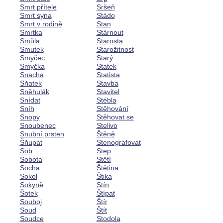
Smrt přítele
Sršeň
Smrt syna
Stádo
Smrt v rodině
Stan
Smrtka
Stárnout
Smůla
Starosta
Smutek
Starožitnost
Smyčec
Starý
Smyčka
Statek
Snacha
Statista
Sňatek
Stavba
Sněhulák
Stavitel
Snídat
Stébla
Sníh
Stěhování
Snopy
Stěhovat se
Snoubenec
Stelivo
Snubní prsten
Štěně
Šňupat
Stenografovat
Sob
Step
Sobota
Stětí
Socha
Štětina
Sokol
Štika
Sokyně
Stín
Šotek
Štípat
Souboj
Štír
Soud
Štít
Soudce
Stodola