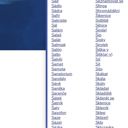
Sad
Seznamovat se
Sádlo
Sfinga
Sádra
Shromáždění
Safír
Šibenice
Sakristie
Sídliště
Sál
Silnice
Salám
Šindel
Salaš
Šíp
Salát
Šípky
Salmiak
Sirotek
Salón
Šiška-y
Salto
Šišk|a(-y)
Šalvěj
Síť
Samet
Sít
Samota
Síto
Sanatorium
Skákat
Sandály
Skála
Sáně
Skály
Sanitka
Skládat
Saranče
Skladiště
Šátek
Sklánět se
Šatník
Sklenice
Šaty
Skleník
Saxofon
Sklep
Saze
Sklizeň
Sázet
Sklo
Sázka
Skluzavka