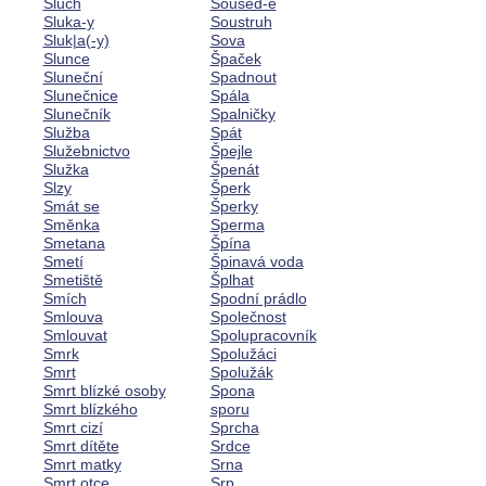
Sluch
Soused-é
Sluka-y
Soustruh
Sluk|a(-y)
Sova
Slunce
Špaček
Sluneční
Spadnout
Slunečnice
Spála
Slunečník
Spalničky
Služba
Spát
Služebnictvo
Špejle
Služka
Špenát
Slzy
Šperk
Smát se
Šperky
Směnka
Sperma
Smetana
Špína
Smetí
Špinavá voda
Smetiště
Šplhat
Smích
Spodní prádlo
Smlouva
Společnost
Smlouvat
Spolupracovník
Smrk
Spolužáci
Smrt
Spolužák
Smrt blízké osoby
Spona
Smrt blízkého
sporu
Smrt cizí
Sprcha
Smrt dítěte
Srdce
Smrt matky
Srna
Smrt otce
Srp