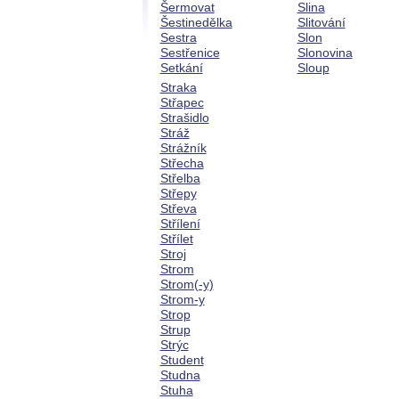
Šermovat
Slina
Šestinedělka
Slitování
Sestra
Slon
Sestřenice
Slonovina
Setkání
Sloup
Straka
Střapec
Strašidlo
Stráž
Strážník
Střecha
Střelba
Střepy
Střeva
Střílení
Střílet
Stroj
Strom
Strom(-y)
Strom-y
Strop
Strup
Strýc
Student
Studna
Stuha