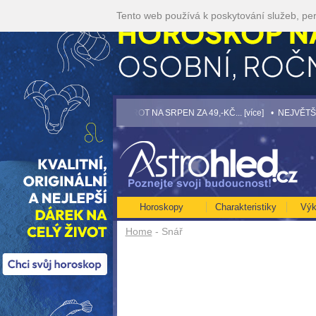
Tento web používá k poskytování služeb, per
 akci 35kč/min! [více]
• TAROT NA SRPEN ZA 49,-KČ... [více]
• NEJVĚTŠÍ ROČNÍ
Horoskopy
Charakteristiky
Výk
Home
- Snář