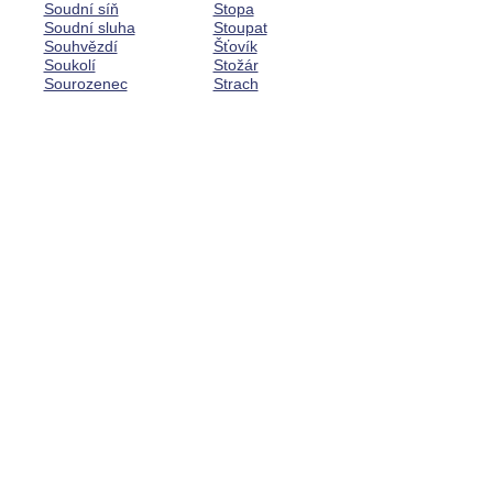
Soudní síň
Stopa
Soudní sluha
Stoupat
Souhvězdí
Šťovík
Soukolí
Stožár
Sourozenec
Strach