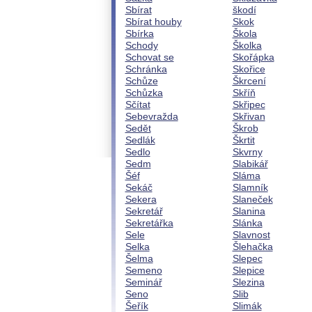
Sbírat
škodí
Sbírat houby
Skok
Sbírka
Škola
Schody
Školka
Schovat se
Skořápka
Schránka
Skořice
Schůze
Škrcení
Schůzka
Skříň
Sčítat
Skřipec
Sebevražda
Skřivan
Sedět
Škrob
Sedlák
Škrtit
Sedlo
Skvrny
Sedm
Slabikář
Šéf
Sláma
Sekáč
Slamník
Sekera
Slaneček
Sekretář
Slanina
Sekretářka
Slánka
Sele
Slavnost
Selka
Šlehačka
Šelma
Slepec
Semeno
Slepice
Seminář
Slezina
Seno
Slib
Šeřík
Slimák