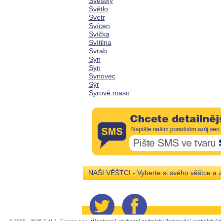
Švestky
Světlo
Svetr
Svícen
Svíčka
Svítilna
Svrab
Syn
Syn
Synovec
Sýr
Syrové maso
NAŠI VĚŠTCI - Vyberte si svého věštce a z