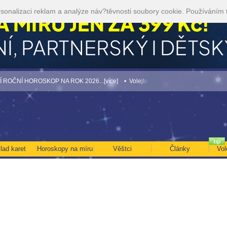
sonalizaci reklam a analýze náv?těvnosti soubory cookie. Používáním 
 HOROSKOP NA ROK 2026...[více]
• Volejte kartářkám levněji a využijte akci 35kč
lad karet
Horoskopy na míru
Věštci
Články
Vol