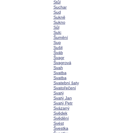
Stůl
Suchar
Sud
Sukně
Sukno
Sůl
Sulc
Šumění
Sup
Sušit
Šváb
Švagr
Švagrová
Svah
Svatba
Svatba
Svatební šaty
Svatořečení
Svatý
Svatý Jan
Svatý Petr
Svázaný
Svědek
Svědění
Svést
Švestka