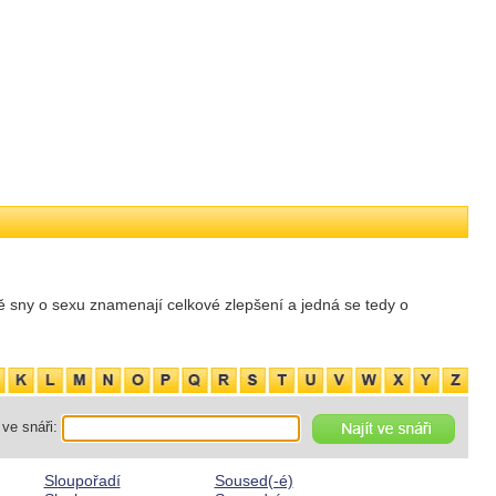
 sny o sexu znamenají celkové zlepšení a jedná se tedy o
ve snáři:
Sloupořadí
Soused(-é)