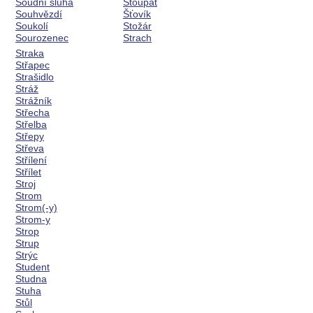
Soudní sluha
Stoupat
Souhvězdí
Šťovík
Soukolí
Stožár
Sourozenec
Strach
Straka
Střapec
Strašidlo
Stráž
Strážník
Střecha
Střelba
Střepy
Střeva
Střílení
Střílet
Stroj
Strom
Strom(-y)
Strom-y
Strop
Strup
Strýc
Student
Studna
Stuha
Stůl