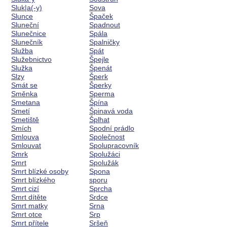
Sluk|a(-y)
Sova
Slunce
Špaček
Sluneční
Spadnout
Slunečnice
Spála
Slunečník
Spalničky
Služba
Spát
Služebnictvo
Špejle
Služka
Špenát
Slzy
Šperk
Smát se
Šperky
Směnka
Sperma
Smetana
Špína
Smetí
Špinavá voda
Smetiště
Šplhat
Smích
Spodní prádlo
Smlouva
Společnost
Smlouvat
Spolupracovník
Smrk
Spolužáci
Smrt
Spolužák
Smrt blízké osoby
Spona
Smrt blízkého
sporu
Smrt cizí
Sprcha
Smrt dítěte
Srdce
Smrt matky
Srna
Smrt otce
Srp
Smrt přítele
Sršeň