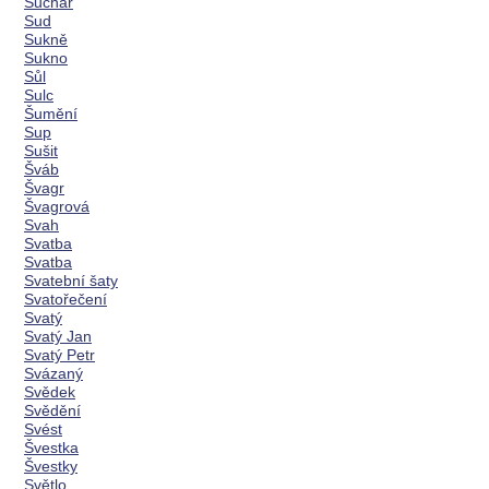
Suchar
Sud
Sukně
Sukno
Sůl
Sulc
Šumění
Sup
Sušit
Šváb
Švagr
Švagrová
Svah
Svatba
Svatba
Svatební šaty
Svatořečení
Svatý
Svatý Jan
Svatý Petr
Svázaný
Svědek
Svědění
Svést
Švestka
Švestky
Světlo