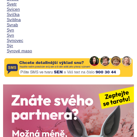
Svetr
Svícen
Svíčka
Svítilna
Svrab
Syn
Syn
Synovec
Sýr
Syrové maso