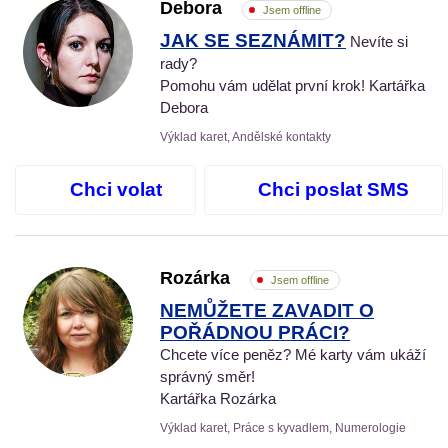
Debora
Jsem offline
JAK SE SEZNÁMIT?
Nevíte si
rady?
Pomohu vám udělat první krok! Kartářka
Debora
Výklad karet, Andělské kontakty
Chci volat
Chci poslat SMS
Rozárka
Jsem offline
NEMŮŽETE ZAVADIT O
POŘÁDNOU PRÁCI?
Chcete více peněz? Mé karty vám ukáží
správný směr!
Kartářka Rozárka
Výklad karet, Práce s kyvadlem, Numerologie