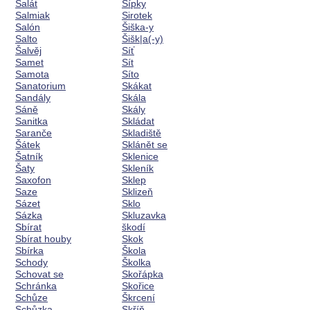
Salát
Šípky
Salmiak
Sirotek
Salón
Šiška-y
Salto
Šišk|a(-y)
Šalvěj
Síť
Samet
Sít
Samota
Síto
Sanatorium
Skákat
Sandály
Skála
Sáně
Skály
Sanitka
Skládat
Saranče
Skladiště
Šátek
Sklánět se
Šatník
Sklenice
Šaty
Skleník
Saxofon
Sklep
Saze
Sklizeň
Sázet
Sklo
Sázka
Skluzavka
Sbírat
škodí
Sbírat houby
Skok
Sbírka
Škola
Schody
Školka
Schovat se
Skořápka
Schránka
Skořice
Schůze
Škrcení
Schůzka
Skříň