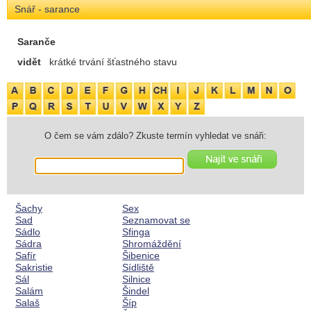
Snář - sarance
Saranče
vidět
krátké trvání šťastného stavu
O čem se vám zdálo? Zkuste termín vyhledat ve snáři:
Šachy
Sex
Sad
Seznamovat se
Sádlo
Sfinga
Sádra
Shromáždění
Safír
Šibenice
Sakristie
Sídliště
Sál
Silnice
Salám
Šindel
Salaš
Šíp