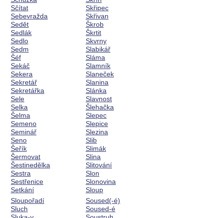
Sčítat
Skřipec
Sebevražda
Skřivan
Sedět
Škrob
Sedlák
Škrtit
Sedlo
Skvrny
Sedm
Slabikář
Šéf
Sláma
Sekáč
Slamník
Sekera
Slaneček
Sekretář
Slanina
Sekretářka
Slánka
Sele
Slavnost
Selka
Šlehačka
Šelma
Slepec
Semeno
Slepice
Seminář
Slezina
Seno
Slib
Šeřík
Slimák
Šermovat
Slina
Šestinedělka
Slitování
Sestra
Slon
Sestřenice
Slonovina
Setkání
Sloup
Sloupořadí
Soused(-é)
Sluch
Soused-é
Sluka-y
Soustruh