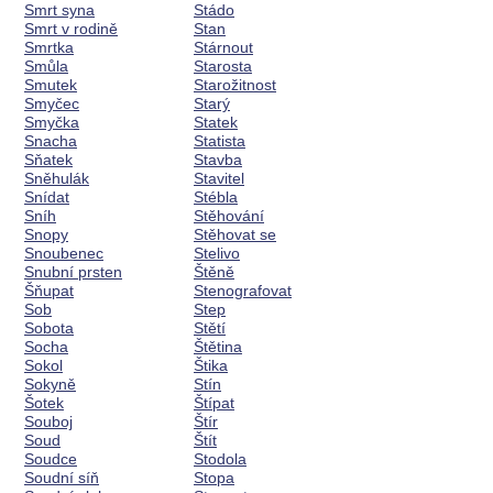
Smrt syna
Stádo
Smrt v rodině
Stan
Smrtka
Stárnout
Smůla
Starosta
Smutek
Starožitnost
Smyčec
Starý
Smyčka
Statek
Snacha
Statista
Sňatek
Stavba
Sněhulák
Stavitel
Snídat
Stébla
Sníh
Stěhování
Snopy
Stěhovat se
Snoubenec
Stelivo
Snubní prsten
Štěně
Šňupat
Stenografovat
Sob
Step
Sobota
Stětí
Socha
Štětina
Sokol
Štika
Sokyně
Stín
Šotek
Štípat
Souboj
Štír
Soud
Štít
Soudce
Stodola
Soudní síň
Stopa