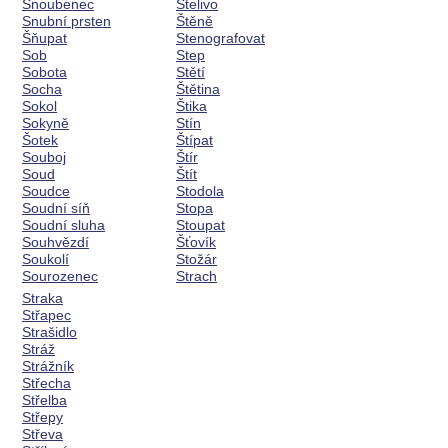
Snoubenec
Stelivo
Snubní prsten
Štěně
Šňupat
Stenografovat
Sob
Step
Sobota
Stětí
Socha
Štětina
Sokol
Štika
Sokyně
Stín
Šotek
Štípat
Souboj
Štír
Soud
Štít
Soudce
Stodola
Soudní síň
Stopa
Soudní sluha
Stoupat
Souhvězdí
Šťovík
Soukolí
Stožár
Sourozenec
Strach
Straka
Střapec
Strašidlo
Stráž
Strážník
Střecha
Střelba
Střepy
Střeva