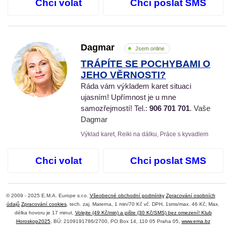
Chci volat
Chci poslat SMS
Dagmar
Jsem online
TRÁPÍTE SE POCHYBAMI O
JEHO VĚRNOSTI?
Ráda vám výkladem karet situaci
ujasním! Upřímnost je u mne
samozřejmostí! Tel.:
906 701 701
. Vaše
Dagmar
Výklad karet, Reiki na dálku, Práce s kyvadlem
Chci volat
Chci poslat SMS
© 2009 - 2025 E.M.A. Europe s.r.o.
Všeobecné obchodní podmínky
Zpracování osobních
údajů
Zpracování cookies
, tech. zaj. Materna, 1 min/70 Kč vč. DPH, 1sms/max. 46 Kč, Max.
délka hovoru je 17 minut,
Volejte (49 Kč/min) a pište (30 Kč/SMS) bez omezení! Klub
Horoskop2025
, BÚ: 2109191786/2700, PO Box 14, 110 05 Praha 05,
www.ema.bz