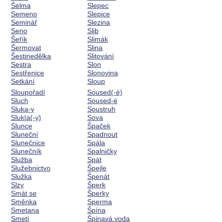
Šelma
Slepec
Semeno
Slepice
Seminář
Slezina
Seno
Slib
Šeřík
Slimák
Šermovat
Slina
Šestinedělka
Slitování
Sestra
Slon
Sestřenice
Slonovina
Setkání
Sloup
Sloupořadí
Soused(-é)
Sluch
Soused-é
Sluka-y
Soustruh
Sluk|a(-y)
Sova
Slunce
Špaček
Sluneční
Spadnout
Slunečnice
Spála
Slunečník
Spalničky
Služba
Spát
Služebnictvo
Špejle
Služka
Špenát
Slzy
Šperk
Smát se
Šperky
Směnka
Sperma
Smetana
Špína
Smetí
Špinavá voda