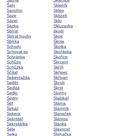
Šatník
Sklenice
Šaty
Skleník
Saxofon
Sklep
Saze
Sklizeň
Sázet
Sklo
Sázka
Skluzavka
Sbírat
škodí
Sbírat houby
Skok
Sbírka
Škola
Schody
Školka
Schovat se
Skořápka
Schránka
Skořice
Schůze
Škrcení
Schůzka
Skříň
Sčítat
Skřipec
Sebevražda
Skřivan
Sedět
Škrob
Sedlák
Škrtit
Sedlo
Skvrny
Sedm
Slabikář
Šéf
Sláma
Sekáč
Slamník
Sekera
Slaneček
Sekretář
Slanina
Sekretářka
Slánka
Sele
Slavnost
Selka
Šlehačka