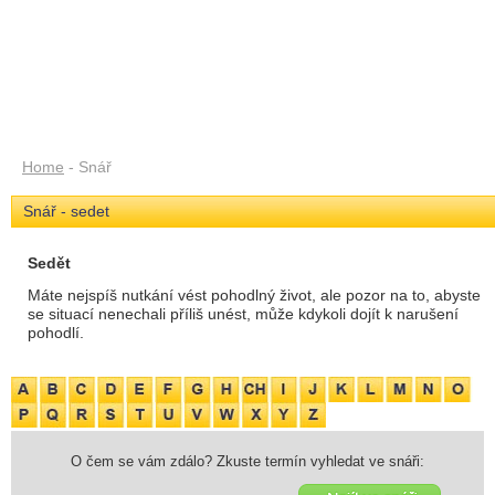
Home
- Snář
Snář - sedet
Sedět
Máte nejspíš nutkání vést pohodlný život, ale pozor na to, abyste
se situací nenechali příliš unést, může kdykoli dojít k narušení
pohodlí.
O čem se vám zdálo? Zkuste termín vyhledat ve snáři: