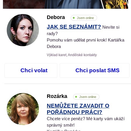
Debora
Jsem online
JAK SE SEZNÁMIT?
Nevíte si
rady?
Pomohu vám udělat první krok! Kartářka
Debora
Výklad karet, Andělské kontakty
Chci volat
Chci poslat SMS
Rozárka
Jsem online
NEMŮŽETE ZAVADIT O
POŘÁDNOU PRÁCI?
Chcete více peněz? Mé karty vám ukáží
správný směr!