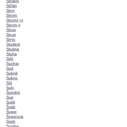
Střílení
Střílet
Stroj
Strom
Strom(-y)
Strom-y
Strop
Strup
Strýc
Student
Studna
Stuha
Stůl
Suchar
Sud
Sukně
Sukno
Sůl
Sulc
Šumění
Sup
Sušit
Šváb
Švagr
Švagrová
Svah
Svatba