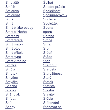
Smetiště
Šplhat
Smích
Spodní prádlo
Smlouva
Společnost
Smlouvat
Spolupracovník
Smrk
Spolužáci
Smrt
Spolužák
Smrt blízké osoby
Spona
Smrt blízkého
sporu
Smrt cizí
Sprcha
Smrt dítěte
Srdce
Smrt matky
Srna
Smrt otce
Srp
Smrt přítele
Sršeň
Smrt syna
Stádo
Smrt v rodině
Stan
Smrtka
Stárnout
Smůla
Starosta
Smutek
Starožitnost
Smyčec
Starý
Smyčka
Statek
Snacha
Statista
Sňatek
Stavba
Sněhulák
Stavitel
Snídat
Stébla
Sníh
Stěhování
Snopy
Stěhovat se