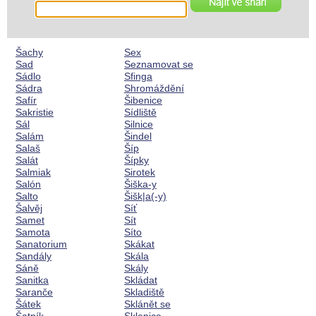
Šachy
Sex
Sad
Seznamovat se
Sádlo
Sfinga
Sádra
Shromáždění
Safír
Šibenice
Sakristie
Sídliště
Sál
Silnice
Salám
Šindel
Salaš
Šíp
Salát
Šípky
Salmiak
Sirotek
Salón
Šiška-y
Salto
Šišk|a(-y)
Šalvěj
Síť
Samet
Sít
Samota
Síto
Sanatorium
Skákat
Sandály
Skála
Sáně
Skály
Sanitka
Skládat
Saranče
Skladiště
Šátek
Sklánět se