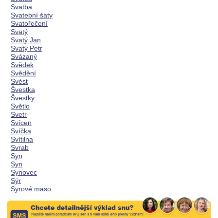
Svatba
Svatební šaty
Svatořečení
Svatý
Svatý Jan
Svatý Petr
Svázaný
Svědek
Svědění
Svést
Švestka
Švestky
Světlo
Svetr
Svícen
Svíčka
Svítilna
Svrab
Syn
Syn
Synovec
Sýr
Syrové maso