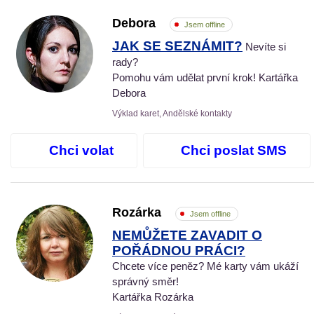
Debora
Jsem offline
JAK SE SEZNÁMIT?
Nevíte si
rady?
Pomohu vám udělat první krok! Kartářka
Debora
Výklad karet, Andělské kontakty
Chci volat
Chci poslat SMS
Rozárka
Jsem offline
NEMŮŽETE ZAVADIT O
POŘÁDNOU PRÁCI?
Chcete více peněz? Mé karty vám ukáží
správný směr!
Kartářka Rozárka