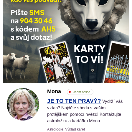
Mona
Jsem offline
JE TO TEN PRAVÝ?
Vydrží váš
vztah? Najděte shodu s vaším
protějškem pomocí hvězd! Kontaktujte
astroložku a kartářku Monu
Astrologie, Výklad karet