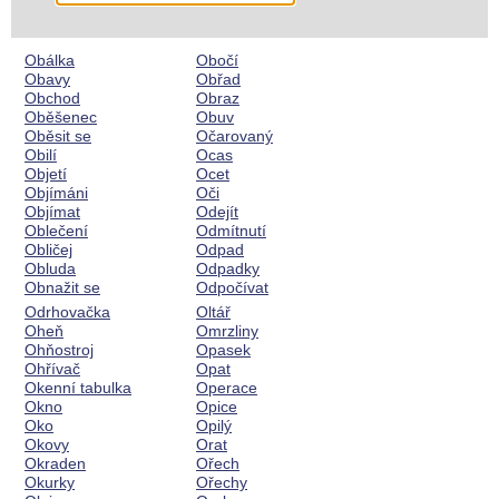
Obálka
Obočí
Obavy
Obřad
Obchod
Obraz
Oběšenec
Obuv
Oběsit se
Očarovaný
Obilí
Ocas
Objetí
Ocet
Objímáni
Oči
Objímat
Odejít
Oblečení
Odmítnutí
Obličej
Odpad
Obluda
Odpadky
Obnažit se
Odpočívat
Odrhovačka
Oltář
Oheň
Omrzliny
Ohňostroj
Opasek
Ohřívač
Opat
Okenní tabulka
Operace
Okno
Opice
Oko
Opilý
Okovy
Orat
Okraden
Ořech
Okurky
Ořechy