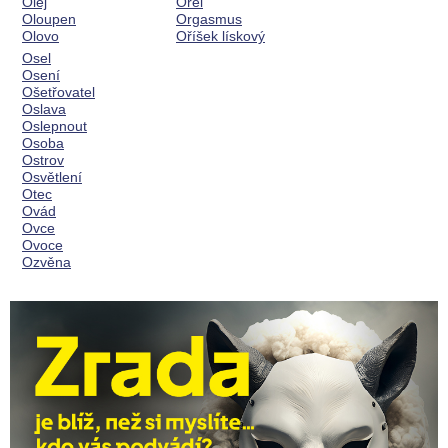
Olej
Orel
Oloupen
Orgasmus
Olovo
Oříšek lískový
Osel
Osení
Ošetřovatel
Oslava
Oslepnout
Osoba
Ostrov
Osvětlení
Otec
Ovád
Ovce
Ovoce
Ozvěna