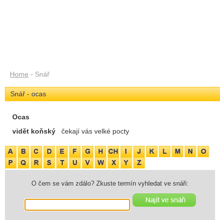
Home
- Snář
Snář - ocas
Ocas
vidět koňský
čekají vás velké pocty
O čem se vám zdálo? Zkuste termín vyhledat ve snáři: