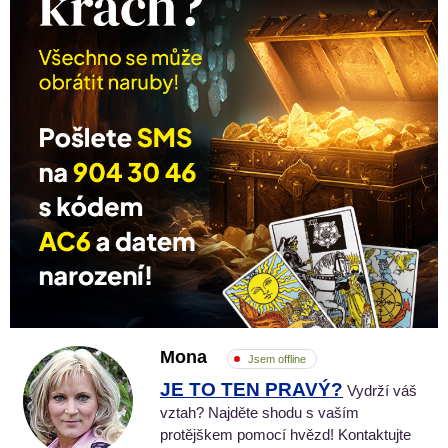
Mona
Jsem offline
JE TO TEN PRAVÝ?
Vydrží váš
vztah? Najděte shodu s vaším
protějškem pomocí hvězd! Kontaktujte