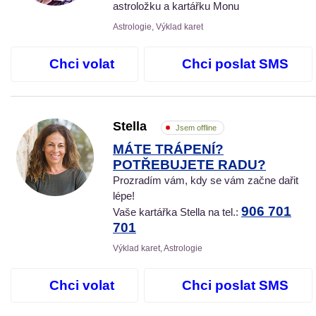
astroložku a kartářku Monu
Astrologie, Výklad karet
Chci volat
Chci poslat SMS
Stella
Jsem offline
MÁTE TRÁPENÍ?
POTŘEBUJETE RADU?
Prozradím vám, kdy se vám začne dařit
lépe!
906 701
Vaše kartářka Stella na tel.:
701
Výklad karet, Astrologie
Chci volat
Chci poslat SMS