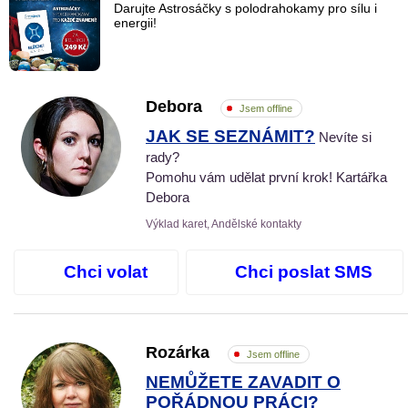
Darujte Astrosáčky s polodrahokamy pro sílu i
energii!
Debora
Jsem offline
JAK SE SEZNÁMIT?
Nevíte si
rady?
Pomohu vám udělat první krok! Kartářka
Debora
Výklad karet, Andělské kontakty
Chci volat
Chci poslat SMS
Rozárka
Jsem offline
NEMŮŽETE ZAVADIT O
POŘÁDNOU PRÁCI?