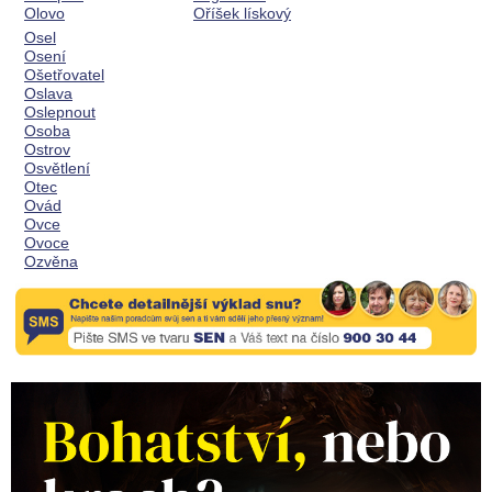
Olovo
Oříšek lískový
Osel
Osení
Ošetřovatel
Oslava
Oslepnout
Osoba
Ostrov
Osvětlení
Otec
Ovád
Ovce
Ovoce
Ozvěna