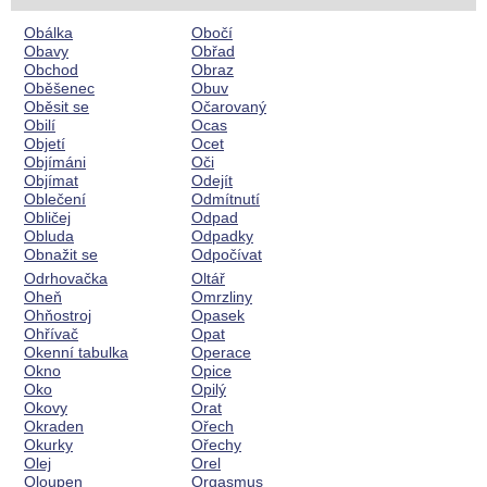
Obálka
Obočí
Obavy
Obřad
Obchod
Obraz
Oběšenec
Obuv
Oběsit se
Očarovaný
Obilí
Ocas
Objetí
Ocet
Objímáni
Oči
Objímat
Odejít
Oblečení
Odmítnutí
Obličej
Odpad
Obluda
Odpadky
Obnažit se
Odpočívat
Odrhovačka
Oltář
Oheň
Omrzliny
Ohňostroj
Opasek
Ohřívač
Opat
Okenní tabulka
Operace
Okno
Opice
Oko
Opilý
Okovy
Orat
Okraden
Ořech
Okurky
Ořechy
Olej
Orel
Oloupen
Orgasmus