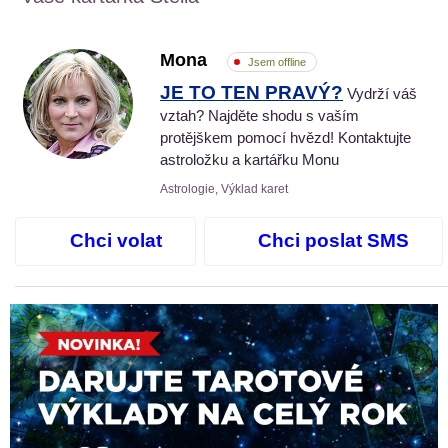
Mona
Jsem offline
JE TO TEN PRAVÝ?
Vydrží váš
vztah? Najděte shodu s vaším
protějškem pomocí hvězd! Kontaktujte
astroložku a kartářku Monu
Astrologie, Výklad karet
Chci volat
Chci poslat SMS