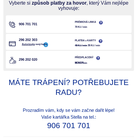
Vyberte si
způsob platby za hovor
, který Vám nejlépe
vyhovuje:
PRÉMIOVÁ LINKA
906 701 701
70 Kč / min
296 202 303
PLATBA z KARTY
Autorizujte
svoji kartu
49 Kč / min
35 Kč / min
PŘEDPLACENÝ
296 202 020
HOVOR
35 Kč / min
MÁTE TRÁPENÍ? POTŘEBUJETE
RADU?
Prozradím vám, kdy se vám začne dařit lépe!
Vaše kartářka Stella na tel.:
906 701 701