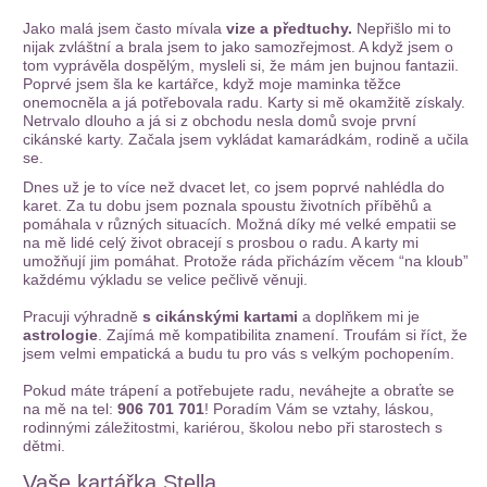
Jako malá jsem často mívala
vize a předtuchy.
Nepřišlo mi to
nijak zvláštní a brala jsem to jako samozřejmost. A když jsem o
tom vyprávěla dospělým, mysleli si, že mám jen bujnou fantazii.
Poprvé jsem šla ke kartářce, když moje maminka těžce
onemocněla a já potřebovala radu. Karty si mě okamžitě získaly.
Netrvalo dlouho a já si z obchodu nesla domů svoje první
cikánské karty. Začala jsem vykládat kamarádkám, rodině a učila
se.
Dnes už je to více než dvacet let, co jsem poprvé nahlédla do
karet. Za tu dobu jsem poznala spoustu životních příběhů a
pomáhala v různých situacích. Možná díky mé velké empatii se
na mě lidé celý život obracejí s prosbou o radu. A karty mi
umožňují jim pomáhat. Protože ráda přicházím věcem “na kloub”
každému výkladu se velice pečlivě věnuji.
Pracuji výhradně
s cikánskými kartami
a doplňkem mi je
astrologie
. Zajímá mě kompatibilita znamení. Troufám si říct, že
jsem velmi empatická a budu tu pro vás s velkým pochopením.
Pokud máte trápení a potřebujete radu, neváhejte a obraťte se
na mě na tel:
906 701 701
! Poradím Vám se vztahy, láskou,
rodinnými záležitostmi, kariérou, školou nebo při starostech s
dětmi.
Vaše kartářka Stella