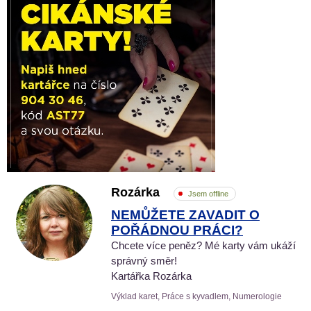
Rozárka
Jsem offline
NEMŮŽETE ZAVADIT O
POŘÁDNOU PRÁCI?
Chcete více peněz? Mé karty vám ukáží
správný směr!
Kartářka Rozárka
Výklad karet, Práce s kyvadlem, Numerologie