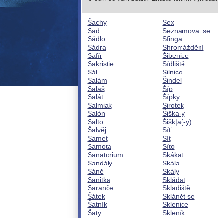
Šachy
Sex
Sad
Seznamovat se
Sádlo
Sfinga
Sádra
Shromáždění
Safír
Šibenice
Sakristie
Sídliště
Sál
Silnice
Salám
Šindel
Salaš
Šíp
Salát
Šípky
Salmiak
Sirotek
Salón
Šiška-y
Salto
Šišk|a(-y)
Šalvěj
Síť
Samet
Sít
Samota
Síto
Sanatorium
Skákat
Sandály
Skála
Sáně
Skály
Sanitka
Skládat
Saranče
Skladiště
Šátek
Sklánět se
Šatník
Sklenice
Šaty
Skleník