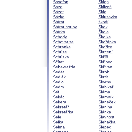
Saxofon
Sklep
Saze
Sklizeň
Sázet
Sklo
Sázka
Skluzavka
Sbírat
škodí
Sbírat houby
Skok
Sbírka
Škola
Schody
Školka
Schovat se
Skořápka
Schránka
Skořice
Schůze
Škrcení
Schůzka
Skříň
Sčítat
Skřipec
Sebevražda
Skřivan
Sedět
Škrob
Sedlák
Škrtit
Sedlo
Skvrny
Sedm
Slabikář
Šéf
Sláma
Sekáč
Slamník
Sekera
Slaneček
Sekretář
Slanina
Sekretářka
Slánka
Sele
Slavnost
Selka
Šlehačka
Šelma
Slepec