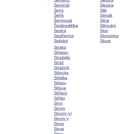
Semeno
Slepice
Seminář
Slezina
Seno
Slib
Šeřík
Slimák
Šermovat
Slina
Šestinedělka
Slitování
Sestra
Slon
Sestřenice
Slonovina
Setkání
Sloup
Straka
Střapec
Strašidlo
Stráž
Strážník
Střecha
Střelba
Střepy
Střeva
Střílení
Střílet
Stroj
Strom
Strom(-y)
Strom-y
Strop
Strup
Strýc