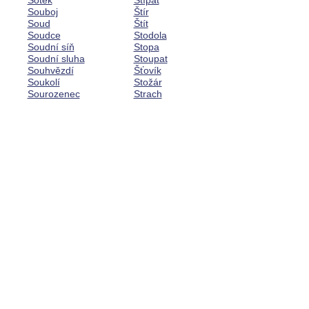
Šotek
Štípat
Souboj
Štír
Soud
Štít
Soudce
Stodola
Soudní síň
Stopa
Soudní sluha
Stoupat
Souhvězdí
Šťovík
Soukolí
Stožár
Sourozenec
Strach