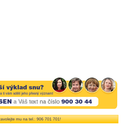
avolejte mu na tel.: 906 701 701!