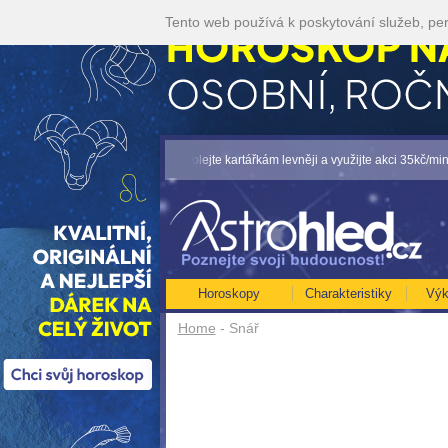
Tento web používá k poskytování služeb, per
A ROK 2026...[více]
• Volejte kartářkám levněji a využijte akci 35kč/min! [více]
Horoskopy
Charakteristiky
Výk
Home
- Snář