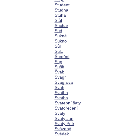
Student
Studna
Stuha
Stůl
Suchar
Sud
Sukně
Sukno
Sůl
Sulc
Šumění
Sup
Sušit
Šváb
Švagr
Švagrová
Svah
Svatba
Svatba
Svatební šaty
Svatořečení
Svatý
Svatý Jan
Svatý Petr
Svázaný
Svědek