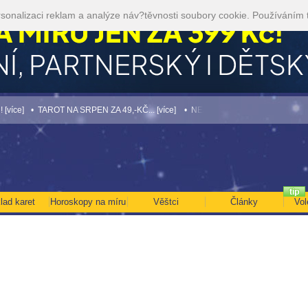
sonalizaci reklam a analýze náv?těvnosti soubory cookie. Používáním 
• TAROT NA SRPEN ZA 49,-KČ... [více]
• NEJVĚTŠÍ ROČNÍ HOROSKOP NA ROK 2
lad karet
Horoskopy na míru
Věštci
Články
Vol