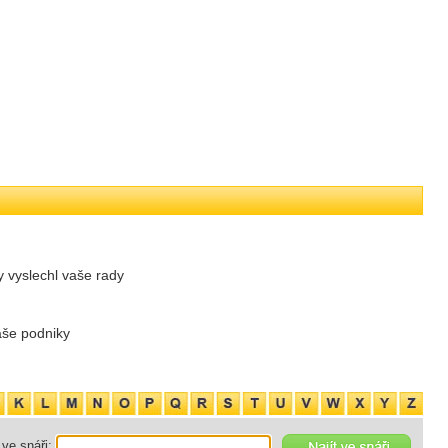
y vyslechl vaše rady
aše podniky
ve snáři: