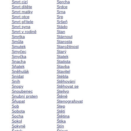
Smrt cizí
Sprcha
Smrt dítěte
Srdce
Smrt matky
Srna
Smrt otce
Srp
Smrt přítele
Sršeň
Smrt syna
Stádo
Smrt v rodině
Stan
Smrtka
Stárnout
Smůla
Starosta
Smutek
Starožitnost
Smyčec
Starý
Smyčka
Statek
Snacha
Statista
Sňatek
Stavba
Sněhulák
Stavitel
Snídat
Stébla
Sníh
Stěhování
Snopy
Stěhovat se
Snoubenec
Stelivo
Snubní prsten
Štěně
Šňupat
Stenografovat
Sob
Step
Sobota
Stětí
Socha
Štětina
Sokol
Štika
Sokyně
Stín