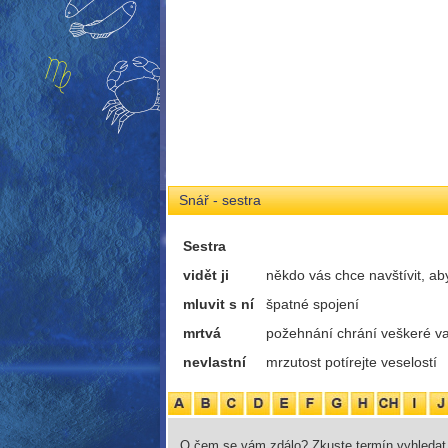
Snář - sestra
Sestra
vidět ji
někdo vás chce navštívit, ab
mluvit s ní
špatné spojení
mrtvá
požehnání chrání veškeré v
nevlastní
mrzutost potírejte veselostí
O čem se vám zdálo? Zkuste termín vyhledat 