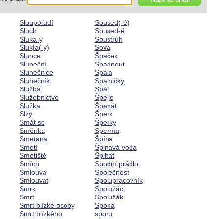
Sloupořadí
Soused(-é)
Sluch
Soused-é
Sluka-y
Soustruh
Sluk|a(-y)
Sova
Slunce
Špaček
Sluneční
Spadnout
Slunečnice
Spála
Slunečník
Spalničky
Služba
Spát
Služebnictvo
Špejle
Služka
Špenát
Slzy
Šperk
Smát se
Šperky
Směnka
Sperma
Smetana
Špína
Smetí
Špinavá voda
Smetiště
Šplhat
Smích
Spodní prádlo
Smlouva
Společnost
Smlouvat
Spolupracovník
Smrk
Spolužáci
Smrt
Spolužák
Smrt blízké osoby
Spona
Smrt blízkého
sporu