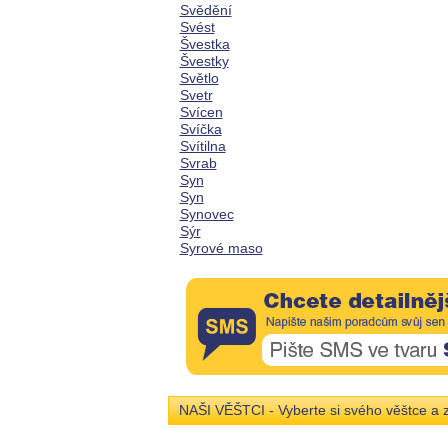
Svědění
Svést
Švestka
Švestky
Světlo
Svetr
Svícen
Svíčka
Svítilna
Svrab
Syn
Syn
Synovec
Sýr
Syrové maso
NAŠI VĚŠTCI - Vyberte si svého věštce a z