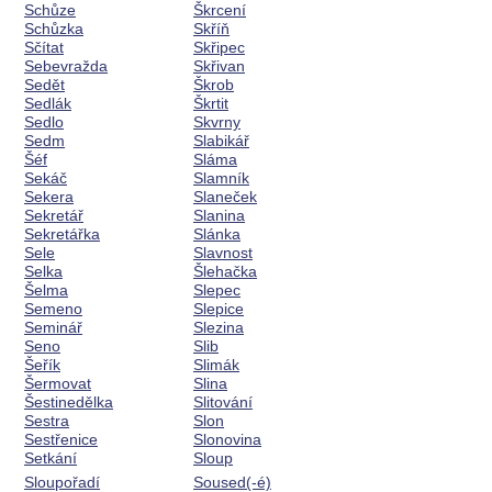
Schůze
Škrcení
Schůzka
Skříň
Sčítat
Skřipec
Sebevražda
Skřivan
Sedět
Škrob
Sedlák
Škrtit
Sedlo
Skvrny
Sedm
Slabikář
Šéf
Sláma
Sekáč
Slamník
Sekera
Slaneček
Sekretář
Slanina
Sekretářka
Slánka
Sele
Slavnost
Selka
Šlehačka
Šelma
Slepec
Semeno
Slepice
Seminář
Slezina
Seno
Slib
Šeřík
Slimák
Šermovat
Slina
Šestinedělka
Slitování
Sestra
Slon
Sestřenice
Slonovina
Setkání
Sloup
Sloupořadí
Soused(-é)