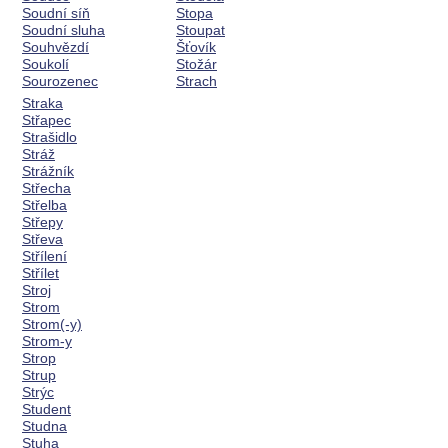
Soudní síň
Stopa
Soudní sluha
Stoupat
Souhvězdí
Šťovík
Soukolí
Stožár
Sourozenec
Strach
Straka
Střapec
Strašidlo
Stráž
Strážník
Střecha
Střelba
Střepy
Střeva
Střílení
Střílet
Stroj
Strom
Strom(-y)
Strom-y
Strop
Strup
Strýc
Student
Studna
Stuha