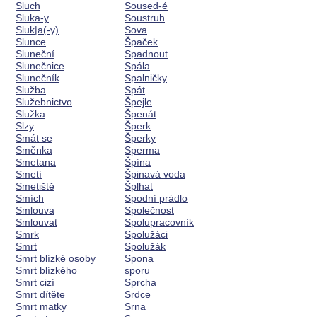
Sluch
Soused-é
Sluka-y
Soustruh
Sluk|a(-y)
Sova
Slunce
Špaček
Sluneční
Spadnout
Slunečnice
Spála
Slunečník
Spalničky
Služba
Spát
Služebnictvo
Špejle
Služka
Špenát
Slzy
Šperk
Smát se
Šperky
Směnka
Sperma
Smetana
Špína
Smetí
Špinavá voda
Smetiště
Šplhat
Smích
Spodní prádlo
Smlouva
Společnost
Smlouvat
Spolupracovník
Smrk
Spolužáci
Smrt
Spolužák
Smrt blízké osoby
Spona
Smrt blízkého
sporu
Smrt cizí
Sprcha
Smrt dítěte
Srdce
Smrt matky
Srna