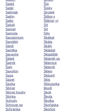
Salaš
Šíp
Salát
Šípky
Salmiak
Sirotek
Salón
Šiška-y
Salto
Šišk|a(-y)
Šalvěj
Síť
Samet
Sít
Samota
Síto
Sanatorium
Skákat
Sandály
Skála
Sáně
Skály
Sanitka
Skládat
Saranče
Skladiště
Šátek
Sklánět se
Šatník
Sklenice
Šaty
Skleník
Saxofon
Sklep
Saze
Sklizeň
Sázet
Sklo
Sázka
Skluzavka
Sbírat
škodí
Sbírat houby
Skok
Sbírka
Škola
Schody
Školka
Schovat se
Skořápka
Schránka
Skořice