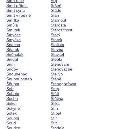
Smrt otce
Srp
Smrt přítele
Sršeň
Smrt syna
Stádo
Smrt v rodině
Stan
Smrtka
Stárnout
Smůla
Starosta
Smutek
Starožitnost
Smyčec
Starý
Smyčka
Statek
Snacha
Statista
Sňatek
Stavba
Sněhulák
Stavitel
Snídat
Stébla
Sníh
Stěhování
Snopy
Stěhovat se
Snoubenec
Stelivo
Snubní prsten
Štěně
Šňupat
Stenografovat
Sob
Step
Sobota
Stětí
Socha
Štětina
Sokol
Štika
Sokyně
Stín
Šotek
Štípat
Souboj
Štír
Soud
Štít
Soudce
Stodola