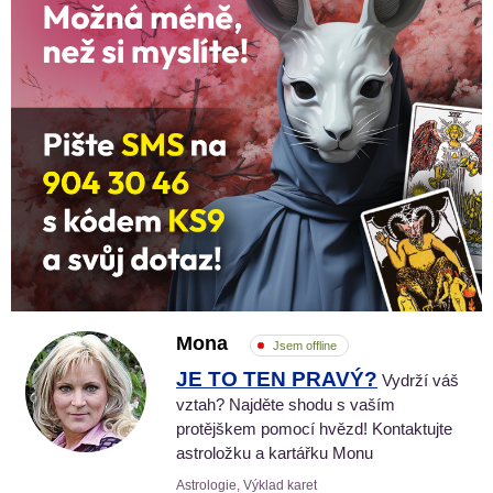
Mona
Jsem offline
JE TO TEN PRAVÝ?
Vydrží váš
vztah? Najděte shodu s vaším
protějškem pomocí hvězd! Kontaktujte
astroložku a kartářku Monu
Astrologie, Výklad karet