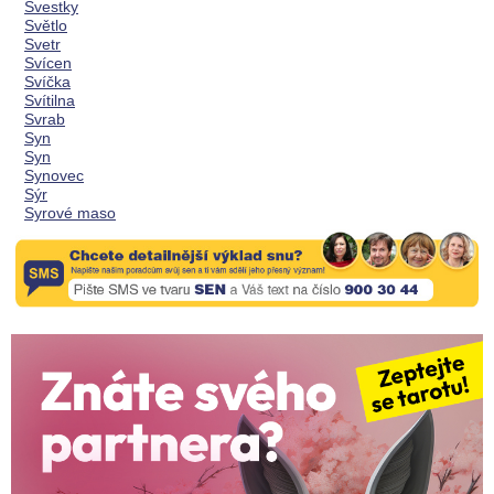
Švestky
Světlo
Svetr
Svícen
Svíčka
Svítilna
Svrab
Syn
Syn
Synovec
Sýr
Syrové maso