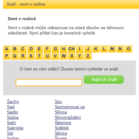
Snář - smrt v rodine
Smrt v rodině
Smrt v rodině může odkazovat na staré dlouho se táhnoucí
záležitosti. Nyní přišel čas je konečně vyřešit.
O čem se vám zdálo? Zkuste termín vyhledat ve snáři:
Šachy
Sex
Sad
Seznamovat se
Sádlo
Sfinga
Sádra
Shromáždění
Safír
Šibenice
Sakristie
Sídliště
Sál
Silnice
Salám
Šindel