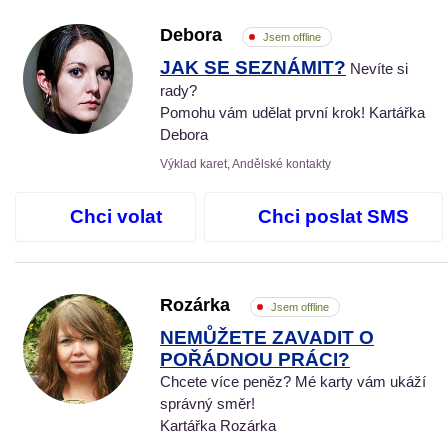
Debora
Jsem offline
JAK SE SEZNÁMIT?
Nevíte si
rady?
Pomohu vám udělat první krok! Kartářka
Debora
Výklad karet, Andělské kontakty
Chci volat
Chci poslat SMS
Rozárka
Jsem offline
NEMŮŽETE ZAVADIT O
POŘÁDNOU PRÁCI?
Chcete více peněz? Mé karty vám ukáží
správný směr!
Kartářka Rozárka