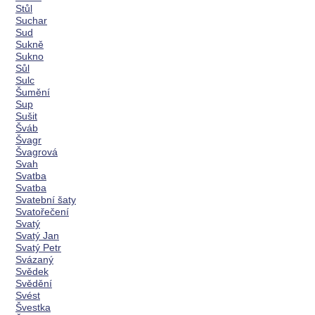
Stůl
Suchar
Sud
Sukně
Sukno
Sůl
Sulc
Šumění
Sup
Sušit
Šváb
Švagr
Švagrová
Svah
Svatba
Svatba
Svatební šaty
Svatořečení
Svatý
Svatý Jan
Svatý Petr
Svázaný
Svědek
Svědění
Svést
Švestka