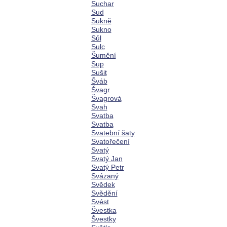
Suchar
Sud
Sukně
Sukno
Sůl
Sulc
Šumění
Sup
Sušit
Šváb
Švagr
Švagrová
Svah
Svatba
Svatba
Svatební šaty
Svatořečení
Svatý
Svatý Jan
Svatý Petr
Svázaný
Svědek
Svědění
Svést
Švestka
Švestky