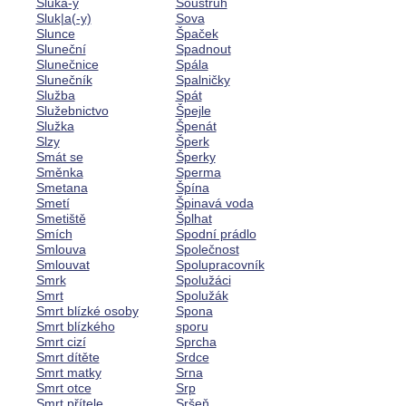
Sluka-y
Soustruh
Sluk|a(-y)
Sova
Slunce
Špaček
Sluneční
Spadnout
Slunečnice
Spála
Slunečník
Spalničky
Služba
Spát
Služebnictvo
Špejle
Služka
Špenát
Slzy
Šperk
Smát se
Šperky
Směnka
Sperma
Smetana
Špína
Smetí
Špinavá voda
Smetiště
Šplhat
Smích
Spodní prádlo
Smlouva
Společnost
Smlouvat
Spolupracovník
Smrk
Spolužáci
Smrt
Spolužák
Smrt blízké osoby
Spona
Smrt blízkého
sporu
Smrt cizí
Sprcha
Smrt dítěte
Srdce
Smrt matky
Srna
Smrt otce
Srp
Smrt přítele
Sršeň