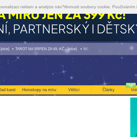
sonalizaci reklam a analýze náv?těvnosti soubory cookie. Používáním 
 TAROT NA SRPEN ZA 49,-KČ... [více]
• NEJVĚTŠÍ ROČNÍ HOROSKOP NA ROK 202
lad karet
Horoskopy na míru
Věštci
Články
Vol