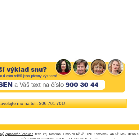
avolejte mu na tel.: 906 701 701!
ajů
Zpracování cookies
, tech. zaj. Materna, 1 min/70 Kč vč. DPH, 1sms/max. 46 Kč, Max. délka h