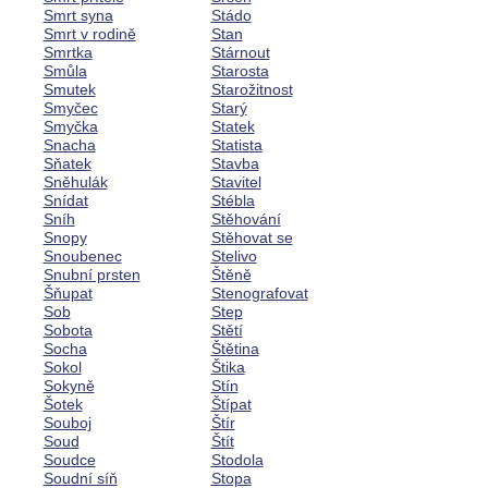
Smrt syna
Stádo
Smrt v rodině
Stan
Smrtka
Stárnout
Smůla
Starosta
Smutek
Starožitnost
Smyčec
Starý
Smyčka
Statek
Snacha
Statista
Sňatek
Stavba
Sněhulák
Stavitel
Snídat
Stébla
Sníh
Stěhování
Snopy
Stěhovat se
Snoubenec
Stelivo
Snubní prsten
Štěně
Šňupat
Stenografovat
Sob
Step
Sobota
Stětí
Socha
Štětina
Sokol
Štika
Sokyně
Stín
Šotek
Štípat
Souboj
Štír
Soud
Štít
Soudce
Stodola
Soudní síň
Stopa