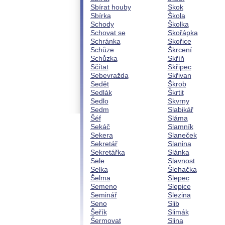
Sbírat houby
Skok
Sbírka
Škola
Schody
Školka
Schovat se
Skořápka
Schránka
Skořice
Schůze
Škrcení
Schůzka
Skříň
Sčítat
Skřipec
Sebevražda
Skřivan
Sedět
Škrob
Sedlák
Škrtit
Sedlo
Skvrny
Sedm
Slabikář
Šéf
Sláma
Sekáč
Slamník
Sekera
Slaneček
Sekretář
Slanina
Sekretářka
Slánka
Sele
Slavnost
Selka
Šlehačka
Šelma
Slepec
Semeno
Slepice
Seminář
Slezina
Seno
Slib
Šeřík
Slimák
Šermovat
Slina