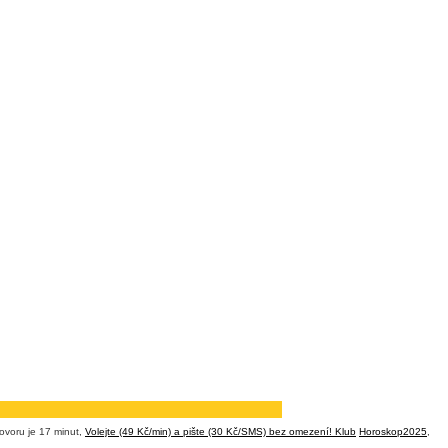
ovoru je 17 minut,
Volejte (49 Kč/min) a pište (30 Kč/SMS) bez omezení! Klub
Horoskop2025
,