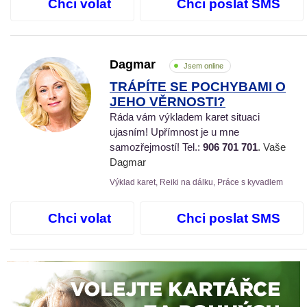
Chci volat
Chci poslat SMS
Dagmar
Jsem online
TRÁPÍTE SE POCHYBAMI O
JEHO VĚRNOSTI?
Ráda vám výkladem karet situaci
ujasním! Upřímnost je u mne
samozřejmostí! Tel.:
906 701 701
. Vaše
Dagmar
Výklad karet, Reiki na dálku, Práce s kyvadlem
Chci volat
Chci poslat SMS