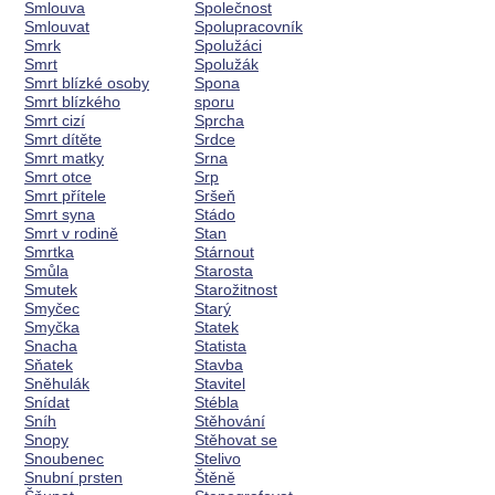
Smlouva
Společnost
Smlouvat
Spolupracovník
Smrk
Spolužáci
Smrt
Spolužák
Smrt blízké osoby
Spona
Smrt blízkého
sporu
Smrt cizí
Sprcha
Smrt dítěte
Srdce
Smrt matky
Srna
Smrt otce
Srp
Smrt přítele
Sršeň
Smrt syna
Stádo
Smrt v rodině
Stan
Smrtka
Stárnout
Smůla
Starosta
Smutek
Starožitnost
Smyčec
Starý
Smyčka
Statek
Snacha
Statista
Sňatek
Stavba
Sněhulák
Stavitel
Snídat
Stébla
Sníh
Stěhování
Snopy
Stěhovat se
Snoubenec
Stelivo
Snubní prsten
Štěně