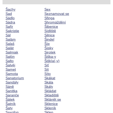
Šachy
Sex
Sad
Seznamovat se
Sádlo
Sfinga
Sádra
Shromáždění
Safír
Šibenice
Sakristie
Sídliště
Sál
Silnice
Salám
Šindel
Salaš
Šíp
Salát
Šípky
Salmiak
Sirotek
Salón
Šiška-y
Salto
Šišk|a(-y)
Šalvěj
Síť
Samet
Sít
Samota
Síto
Sanatorium
Skákat
Sandály
Skála
Sáně
Skály
Sanitka
Skládat
Saranče
Skladiště
Šátek
Sklánět se
Šatník
Sklenice
Šaty
Skleník
Saxofon
Sklep