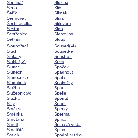
Seminář
Slezina
Seno
Slib
Šeřík
Slimák
Šermovat
Slina
Šestinedělka
Slitování
Sestra
Slon
Sestřenice
Slonovina
Setkání
Sloup
Sloupořadí
Soused(-é)
Sluch
Soused-é
Sluka-y
Soustruh
Sluk|a(-y)
Sova
Slunce
Špaček
Sluneční
Spadnout
Slunečnice
Spála
Slunečník
Spalničky
Služba
Spát
Služebnictvo
Špejle
Služka
Špenát
Slzy
Šperk
Smát se
Šperky
Směnka
Sperma
Smetana
Špína
Smetí
Špinavá voda
Smetiště
Šplhat
Smích
Spodní prádlo