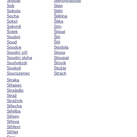
Šňupat
Stenografovat
Sob
Step
Sobota
Stětí
Socha
Štětina
Sokol
Štika
Sokyně
Stín
Šotek
Štípat
Souboj
Štír
Soud
Štít
Soudce
Stodola
Soudní síň
Stopa
Soudní sluha
Stoupat
Souhvězdí
Šťovík
Soukolí
Stožár
Sourozenec
Strach
Straka
Střapec
Strašidlo
Stráž
Strážník
Střecha
Střelba
Střepy
Střeva
Střílení
Střílet