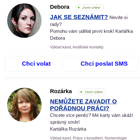
Debora
Jsem online
JAK SE SEZNÁMIT?
Nevíte si
rady?
Pomohu vám udělat první krok! Kartářka
Debora
Výklad karet, Andělské kontakty
Chci volat
Chci poslat SMS
Rozárka
Jsem online
NEMŮŽETE ZAVADIT O
POŘÁDNOU PRÁCI?
Chcete více peněz? Mé karty vám ukáží
správný směr!
Kartářka Rozárka
Výklad karet, Práce s kyvadlem, Numerologie