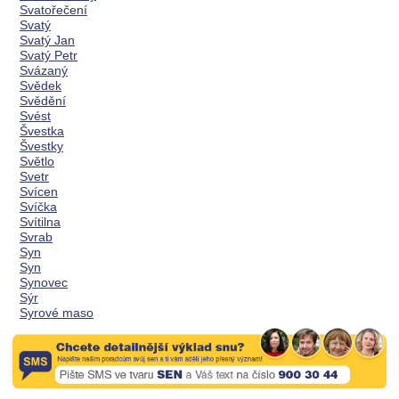
Svatořečení
Svatý
Svatý Jan
Svatý Petr
Svázaný
Svědek
Svědění
Svést
Švestka
Švestky
Světlo
Svetr
Svícen
Svíčka
Svítilna
Svrab
Syn
Syn
Synovec
Sýr
Syrové maso