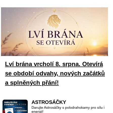
Lví brána vrcholí 8. srpna. Otevírá
se období odvahy, nových začátků
a splněných přání!
ASTROSÁČKY
Darujte Astrosáčky s polodrahokamy pro sílu i
energii!