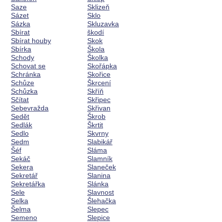
Saze
Sklizeň
Sázet
Sklo
Sázka
Skluzavka
Sbírat
škodí
Sbírat houby
Skok
Sbírka
Škola
Schody
Školka
Schovat se
Skořápka
Schránka
Skořice
Schůze
Škrcení
Schůzka
Skříň
Sčítat
Skřipec
Sebevražda
Skřivan
Sedět
Škrob
Sedlák
Škrtit
Sedlo
Skvrny
Sedm
Slabikář
Šéf
Sláma
Sekáč
Slamník
Sekera
Slaneček
Sekretář
Slanina
Sekretářka
Slánka
Sele
Slavnost
Selka
Šlehačka
Šelma
Slepec
Semeno
Slepice