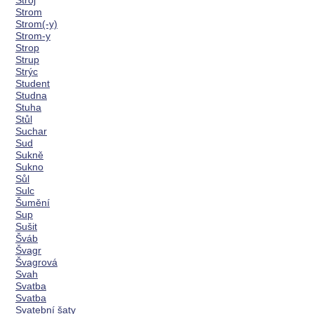
Stroj
Strom
Strom(-y)
Strom-y
Strop
Strup
Strýc
Student
Studna
Stuha
Stůl
Suchar
Sud
Sukně
Sukno
Sůl
Sulc
Šumění
Sup
Sušit
Šváb
Švagr
Švagrová
Svah
Svatba
Svatba
Svatební šaty