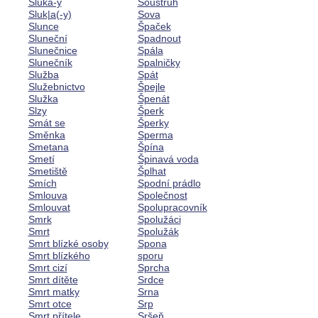
Sluka-y
Soustruh
Sluk|a(-y)
Sova
Slunce
Špaček
Sluneční
Spadnout
Slunečnice
Spála
Slunečník
Spalničky
Služba
Spát
Služebnictvo
Špejle
Služka
Špenát
Slzy
Šperk
Smát se
Šperky
Směnka
Sperma
Smetana
Špína
Smetí
Špinavá voda
Smetiště
Šplhat
Smích
Spodní prádlo
Smlouva
Společnost
Smlouvat
Spolupracovník
Smrk
Spolužáci
Smrt
Spolužák
Smrt blízké osoby
Spona
Smrt blízkého
sporu
Smrt cizí
Sprcha
Smrt dítěte
Srdce
Smrt matky
Srna
Smrt otce
Srp
Smrt přítele
Sršeň