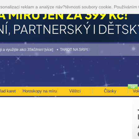
sonalizaci reklam a analýze náv?těvnosti soubory cookie. Používáním 
jte akci 35kč/min! [více]
• TAROT NA SRPEN ZA 49,-KČ... [více]
• NEJVĚTŠÍ RO
lad karet
Horoskopy na míru
Věštci
Články
Vol