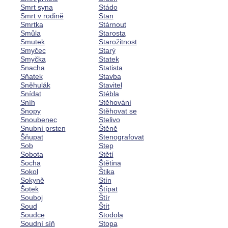
Smrt syna
Stádo
Smrt v rodině
Stan
Smrtka
Stárnout
Smůla
Starosta
Smutek
Starožitnost
Smyčec
Starý
Smyčka
Statek
Snacha
Statista
Sňatek
Stavba
Sněhulák
Stavitel
Snídat
Stébla
Sníh
Stěhování
Snopy
Stěhovat se
Snoubenec
Stelivo
Snubní prsten
Štěně
Šňupat
Stenografovat
Sob
Step
Sobota
Stětí
Socha
Štětina
Sokol
Štika
Sokyně
Stín
Šotek
Štípat
Souboj
Štír
Soud
Štít
Soudce
Stodola
Soudní síň
Stopa