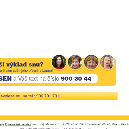
avolejte mu na tel.: 906 701 701!
ajů
Zpracování cookies
, tech. zaj. Materna, 1 min/70 Kč vč. DPH, 1sms/max. 46 Kč, Max. délka h