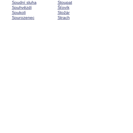
Soudní sluha
Stoupat
Souhvězdí
Šťovík
Soukolí
Stožár
Sourozenec
Strach