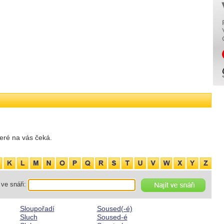
eré na vás čeká.
ve snáři:
Sloupořadí
Soused(-é)
Sluch
Soused-é