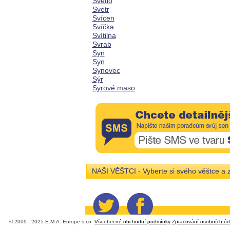
Světlo
Svetr
Svícen
Svíčka
Svítilna
Svrab
Syn
Syn
Synovec
Sýr
Syrové maso
NAŠI VĚŠTCI - Vyberte si svého věštce a z
© 2009 - 2025 E.M.A. Europe s.r.o.
Všeobecné obchodní podmínky
Zpracování osobních úd