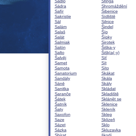
Sádlo
Sfinga
Sádra
Shromáždění
Safír
Šibenice
Sakristie
Sídliště
Sál
Silnice
Salám
Šindel
Salaš
Šíp
Salát
Šípky
Salmiak
Sirotek
Salón
Šiška-y
Salto
Šišk|a(-y)
Šalvěj
Síť
Samet
Sít
Samota
Síto
Sanatorium
Skákat
Sandály
Skála
Sáně
Skály
Sanitka
Skládat
Saranče
Skladiště
Šátek
Sklánět se
Šatník
Sklenice
Šaty
Skleník
Saxofon
Sklep
Saze
Sklizeň
Sázet
Sklo
Sázka
Skluzavka
Sbírat
škodí