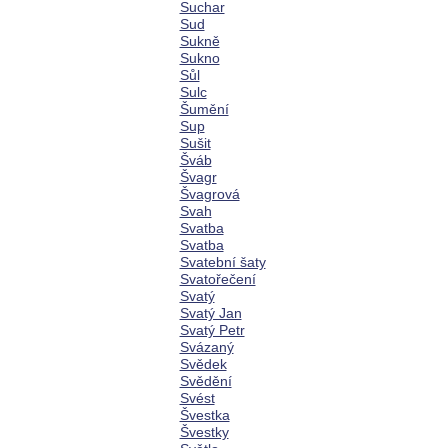
Suchar
Sud
Sukně
Sukno
Sůl
Sulc
Šumění
Sup
Sušit
Šváb
Švagr
Švagrová
Svah
Svatba
Svatba
Svatební šaty
Svatořečení
Svatý
Svatý Jan
Svatý Petr
Svázaný
Svědek
Svědění
Svést
Švestka
Švestky