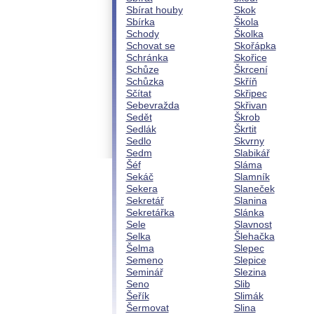
Sbírat houby
Skok
Sbírka
Škola
Schody
Školka
Schovat se
Skořápka
Schránka
Skořice
Schůze
Škrcení
Schůzka
Skříň
Sčítat
Skřipec
Sebevražda
Skřivan
Sedět
Škrob
Sedlák
Škrtit
Sedlo
Skvrny
Sedm
Slabikář
Šéf
Sláma
Sekáč
Slamník
Sekera
Slaneček
Sekretář
Slanina
Sekretářka
Slánka
Sele
Slavnost
Selka
Šlehačka
Šelma
Slepec
Semeno
Slepice
Seminář
Slezina
Seno
Slib
Šeřík
Slimák
Šermovat
Slina