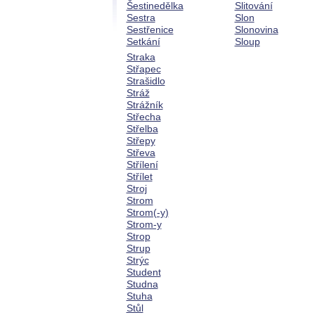
Šestinedělka
Slitování
Sestra
Slon
Sestřenice
Slonovina
Setkání
Sloup
Straka
Střapec
Strašidlo
Stráž
Strážník
Střecha
Střelba
Střepy
Střeva
Střílení
Střílet
Stroj
Strom
Strom(-y)
Strom-y
Strop
Strup
Strýc
Student
Studna
Stuha
Stůl