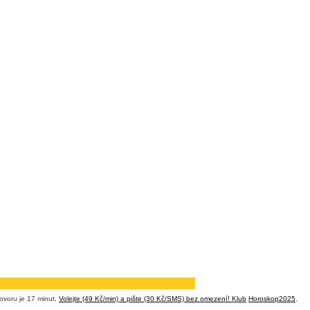
ovoru je 17 minut,
Volejte (49 Kč/min) a pište (30 Kč/SMS) bez omezení! Klub
Horoskop2025
,