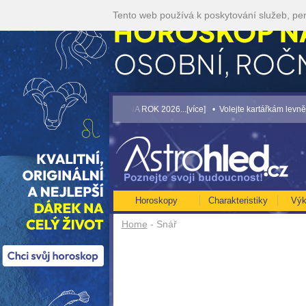
Tento web používá k poskytování služeb, per
ĚTŠÍ ROČNÍ HOROSKOP NA ROK 2026...[více]
• Volejte kartářkám levněji a využi
Horoskopy
Charakteristiky
Výk
Home
- Snář