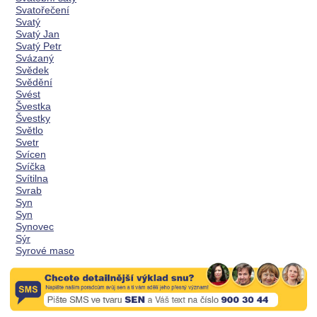
Svatořečení
Svatý
Svatý Jan
Svatý Petr
Svázaný
Svědek
Svědění
Svést
Švestka
Švestky
Světlo
Svetr
Svícen
Svíčka
Svítilna
Svrab
Syn
Syn
Synovec
Sýr
Syrové maso