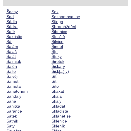
Šachy
Sex
Sad
Seznamovat se
Sádlo
Sfinga
Sádra
Shromáždění
Safír
Šibenice
Sakristie
Sídliště
Sál
Silnice
Salám
Šindel
Salaš
Šíp
Salát
Šípky
Salmiak
Sirotek
Salón
Šiška-y
Salto
Šišk|a(-y)
Šalvěj
Síť
Samet
Sít
Samota
Síto
Sanatorium
Skákat
Sandály
Skála
Sáně
Skály
Sanitka
Skládat
Saranče
Skladiště
Šátek
Sklánět se
Šatník
Sklenice
Šaty
Skleník