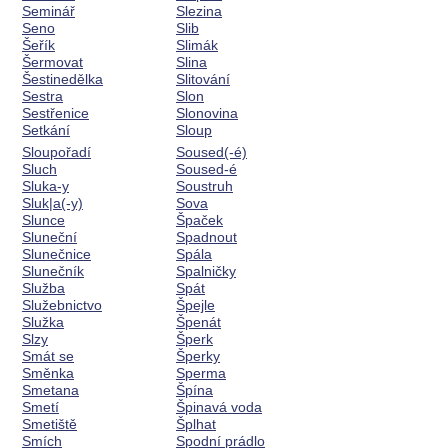
Seminář
Slezina
Seno
Slib
Šeřík
Slimák
Šermovat
Slina
Šestinedělka
Slitování
Sestra
Slon
Sestřenice
Slonovina
Setkání
Sloup
Sloupořadí
Soused(-é)
Sluch
Soused-é
Sluka-y
Soustruh
Sluk|a(-y)
Sova
Slunce
Špaček
Sluneční
Spadnout
Slunečnice
Spála
Slunečník
Spalničky
Služba
Spát
Služebnictvo
Špejle
Služka
Špenát
Slzy
Šperk
Smát se
Šperky
Směnka
Sperma
Smetana
Špína
Smetí
Špinavá voda
Smetiště
Šplhat
Smích
Spodní prádlo