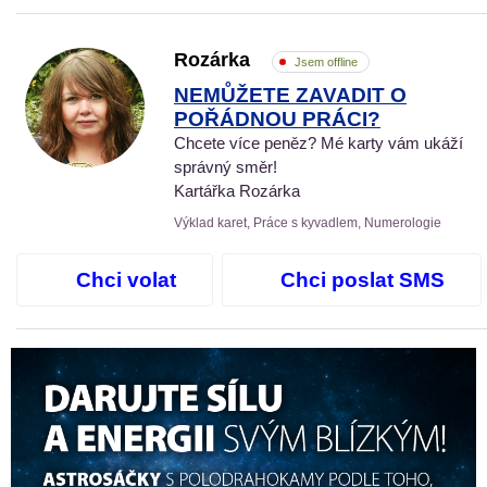
Rozárka
Jsem offline
NEMŮŽETE ZAVADIT O
POŘÁDNOU PRÁCI?
Chcete více peněz? Mé karty vám ukáží
správný směr!
Kartářka Rozárka
Výklad karet, Práce s kyvadlem, Numerologie
Chci volat
Chci poslat SMS