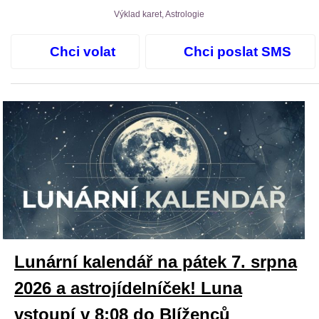
Výklad karet, Astrologie
Chci volat
Chci poslat SMS
Lunární kalendář na pátek 7. srpna
2026 a astrojídelníček! Luna
vstoupí v 8:08 do Blíženců