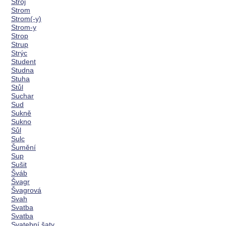
Stroj
Strom
Strom(-y)
Strom-y
Strop
Strup
Strýc
Student
Studna
Stuha
Stůl
Suchar
Sud
Sukně
Sukno
Sůl
Sulc
Šumění
Sup
Sušit
Šváb
Švagr
Švagrová
Svah
Svatba
Svatba
Svatební šaty