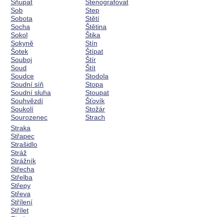
Šňupat
Stenografovat
Sob
Step
Sobota
Stětí
Socha
Štětina
Sokol
Štika
Sokyně
Stín
Šotek
Štípat
Souboj
Štír
Soud
Štít
Soudce
Stodola
Soudní síň
Stopa
Soudní sluha
Stoupat
Souhvězdí
Šťovík
Soukolí
Stožár
Sourozenec
Strach
Straka
Střapec
Strašidlo
Stráž
Strážník
Střecha
Střelba
Střepy
Střeva
Střílení
Střílet