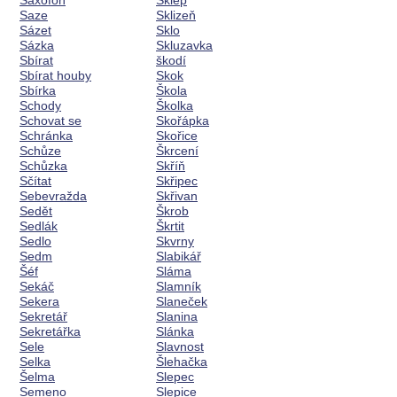
Saxofon
Sklep
Saze
Sklizeň
Sázet
Sklo
Sázka
Skluzavka
Sbírat
škodí
Sbírat houby
Skok
Sbírka
Škola
Schody
Školka
Schovat se
Skořápka
Schránka
Skořice
Schůze
Škrcení
Schůzka
Skříň
Sčítat
Skřipec
Sebevražda
Skřivan
Sedět
Škrob
Sedlák
Škrtit
Sedlo
Skvrny
Sedm
Slabikář
Šéf
Sláma
Sekáč
Slamník
Sekera
Slaneček
Sekretář
Slanina
Sekretářka
Slánka
Sele
Slavnost
Selka
Šlehačka
Šelma
Slepec
Semeno
Slepice