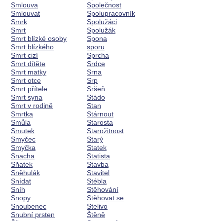
Smlouva
Společnost
Smlouvat
Spolupracovník
Smrk
Spolužáci
Smrt
Spolužák
Smrt blízké osoby
Spona
Smrt blízkého
sporu
Smrt cizí
Sprcha
Smrt dítěte
Srdce
Smrt matky
Srna
Smrt otce
Srp
Smrt přítele
Sršeň
Smrt syna
Stádo
Smrt v rodině
Stan
Smrtka
Stárnout
Smůla
Starosta
Smutek
Starožitnost
Smyčec
Starý
Smyčka
Statek
Snacha
Statista
Sňatek
Stavba
Sněhulák
Stavitel
Snídat
Stébla
Sníh
Stěhování
Snopy
Stěhovat se
Snoubenec
Stelivo
Snubní prsten
Štěně