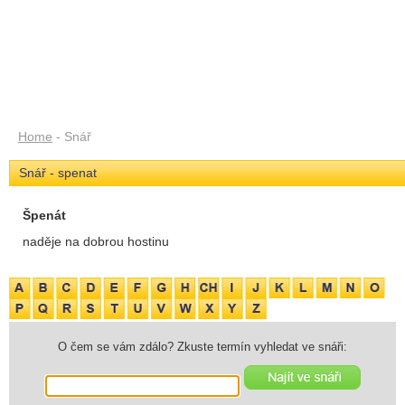
Home
- Snář
Snář - spenat
Špenát
naděje na dobrou hostinu
O čem se vám zdálo? Zkuste termín vyhledat ve snáři: