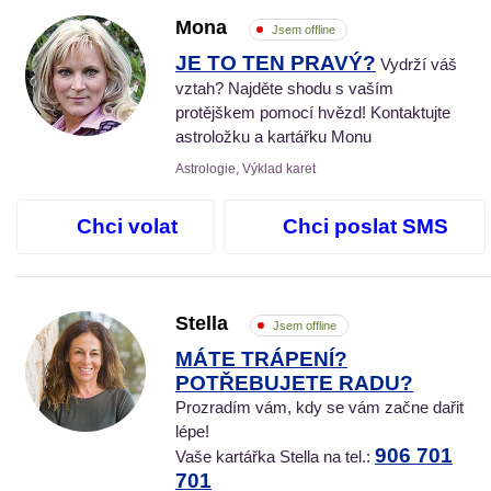
Mona
Jsem offline
JE TO TEN PRAVÝ?
Vydrží váš
vztah? Najděte shodu s vaším
protějškem pomocí hvězd! Kontaktujte
astroložku a kartářku Monu
Astrologie, Výklad karet
Chci volat
Chci poslat SMS
Stella
Jsem offline
MÁTE TRÁPENÍ?
POTŘEBUJETE RADU?
Prozradím vám, kdy se vám začne dařit
lépe!
906 701
Vaše kartářka Stella na tel.:
701