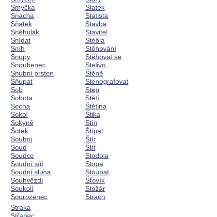
Smyčka
Statek
Snacha
Statista
Sňatek
Stavba
Sněhulák
Stavitel
Snídat
Stébla
Sníh
Stěhování
Snopy
Stěhovat se
Snoubenec
Stelivo
Snubní prsten
Štěně
Šňupat
Stenografovat
Sob
Step
Sobota
Stětí
Socha
Štětina
Sokol
Štika
Sokyně
Stín
Šotek
Štípat
Souboj
Štír
Soud
Štít
Soudce
Stodola
Soudní síň
Stopa
Soudní sluha
Stoupat
Souhvězdí
Šťovík
Soukolí
Stožár
Sourozenec
Strach
Straka
Střapec