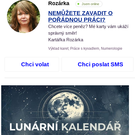
Rozárka
Jsem online
NEMŮŽETE ZAVADIT O
POŘÁDNOU PRÁCI?
Chcete více peněz? Mé karty vám ukáží
správný směr!
Kartářka Rozárka
Výklad karet, Práce s kyvadlem, Numerologie
Chci volat
Chci poslat SMS