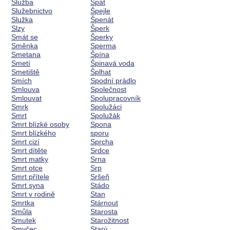
Služba
Spát
Služebnictvo
Špejle
Služka
Špenát
Slzy
Šperk
Smát se
Šperky
Směnka
Sperma
Smetana
Špína
Smetí
Špinavá voda
Smetiště
Šplhat
Smích
Spodní prádlo
Smlouva
Společnost
Smlouvat
Spolupracovník
Smrk
Spolužáci
Smrt
Spolužák
Smrt blízké osoby
Spona
Smrt blízkého
sporu
Smrt cizí
Sprcha
Smrt dítěte
Srdce
Smrt matky
Srna
Smrt otce
Srp
Smrt přítele
Sršeň
Smrt syna
Stádo
Smrt v rodině
Stan
Smrtka
Stárnout
Smůla
Starosta
Smutek
Starožitnost
Smyčec
Starý