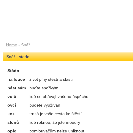
Home
- Snář
Snář - stado
Stádo
na louce
život plný štěstí a slastí
pást sám
buďte spořivým
volů
lidé se obávají vašeho úspěchu
ovcí
budete využíván
koz
trnitá je vaše cesta ke štěstí
slonů
lidé řeknou, že jste moudrý
opic
pomlouvačům nelze uniknout