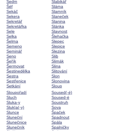
Sedm
Slabikář
Šéf
Sláma
Sekáč
Slamník
Sekera
Slaneček
Sekretář
Slanina
Sekretářka
Slánka
Sele
Slavnost
Selka
Šlehačka
Šelma
Slepec
Semeno
Slepice
Seminář
Slezina
Seno
Slib
Šeřík
Slimák
Šermovat
Slina
Šestinedělka
Slitování
Sestra
Slon
Sestřenice
Slonovina
Setkání
Sloup
Sloupořadí
Soused(-é)
Sluch
Soused-é
Sluka-y
Soustruh
Sluk|a(-y)
Sova
Slunce
Špaček
Sluneční
Spadnout
Slunečnice
Spála
Slunečník
Spalničky