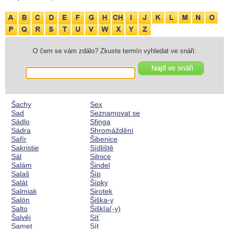
O čem se vám zdálo? Zkuste termín vyhledat ve snáři:
Šachy
Sex
Sad
Seznamovat se
Sádlo
Sfinga
Sádra
Shromáždění
Safír
Šibenice
Sakristie
Sídliště
Sál
Silnice
Salám
Šindel
Salaš
Šíp
Salát
Šípky
Salmiak
Sirotek
Salón
Šiška-y
Salto
Šišk|a(-y)
Šalvěj
Síť
Samet
Sít