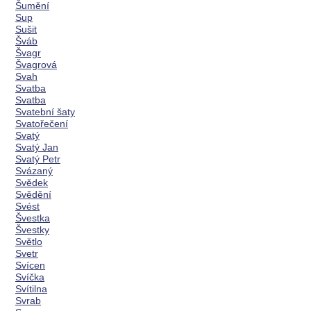
Šumění
Sup
Sušit
Šváb
Švagr
Švagrová
Svah
Svatba
Svatba
Svatební šaty
Svatořečení
Svatý
Svatý Jan
Svatý Petr
Svázaný
Svědek
Svědění
Svést
Švestka
Švestky
Světlo
Svetr
Svícen
Svíčka
Svítilna
Svrab