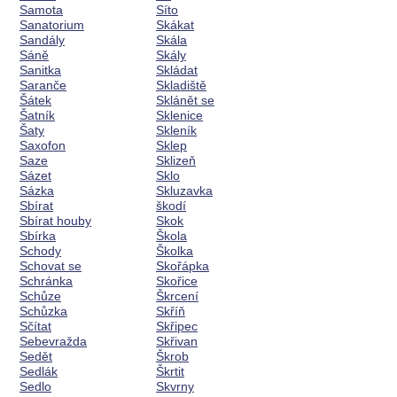
Samota
Síto
Sanatorium
Skákat
Sandály
Skála
Sáně
Skály
Sanitka
Skládat
Saranče
Skladiště
Šátek
Sklánět se
Šatník
Sklenice
Šaty
Skleník
Saxofon
Sklep
Saze
Sklizeň
Sázet
Sklo
Sázka
Skluzavka
Sbírat
škodí
Sbírat houby
Skok
Sbírka
Škola
Schody
Školka
Schovat se
Skořápka
Schránka
Skořice
Schůze
Škrcení
Schůzka
Skříň
Sčítat
Skřipec
Sebevražda
Skřivan
Sedět
Škrob
Sedlák
Škrtit
Sedlo
Skvrny