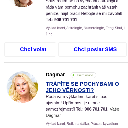
Soustředím se na východní astrologii a
ráda vám pomohu zachránit váš vztah,
peníze, najít práci! Nebojte se mi zavolat!
Tel.:
906 701 701
Výklad karet, Astrologie, Numerologie, Feng-Shui, I -
Ťing
Chci volat
Chci poslat SMS
Dagmar
Jsem online
TRÁPÍTE SE POCHYBAMI O
JEHO VĚRNOSTI?
Ráda vám výkladem karet situaci
ujasním! Upřímnost je u mne
samozřejmostí! Tel.:
906 701 701
. Vaše
Dagmar
Výklad karet, Reiki na dálku, Práce s kyvadlem