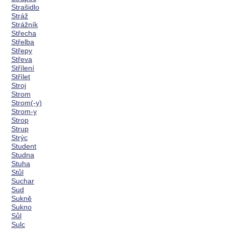
Strašidlo
Stráž
Strážník
Střecha
Střelba
Střepy
Střeva
Střílení
Střílet
Stroj
Strom
Strom(-y)
Strom-y
Strop
Strup
Strýc
Student
Studna
Stuha
Stůl
Suchar
Sud
Sukně
Sukno
Sůl
Sulc