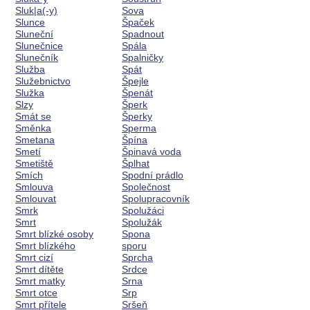
Sluk|a(-y)
Sova
Slunce
Špaček
Sluneční
Spadnout
Slunečnice
Spála
Slunečník
Spalničky
Služba
Spát
Služebnictvo
Špejle
Služka
Špenát
Slzy
Šperk
Smát se
Šperky
Směnka
Sperma
Smetana
Špína
Smetí
Špinavá voda
Smetiště
Šplhat
Smích
Spodní prádlo
Smlouva
Společnost
Smlouvat
Spolupracovník
Smrk
Spolužáci
Smrt
Spolužák
Smrt blízké osoby
Spona
Smrt blízkého
sporu
Smrt cizí
Sprcha
Smrt dítěte
Srdce
Smrt matky
Srna
Smrt otce
Srp
Smrt přítele
Sršeň