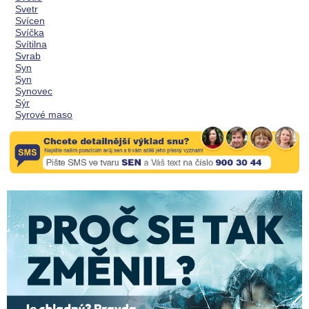
Svetr
Svícen
Svíčka
Svítilna
Svrab
Syn
Syn
Synovec
Sýr
Syrové maso