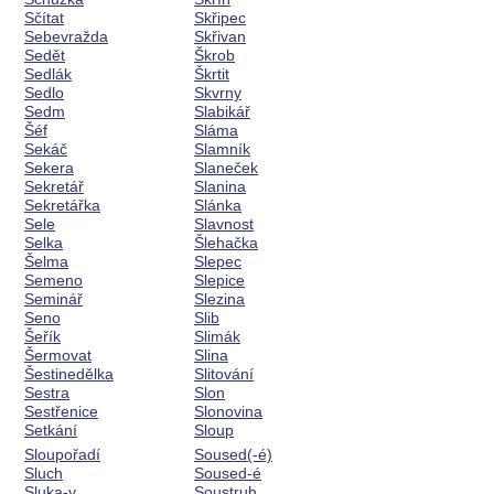
Sčítat
Skřipec
Sebevražda
Skřivan
Sedět
Škrob
Sedlák
Škrtit
Sedlo
Skvrny
Sedm
Slabikář
Šéf
Sláma
Sekáč
Slamník
Sekera
Slaneček
Sekretář
Slanina
Sekretářka
Slánka
Sele
Slavnost
Selka
Šlehačka
Šelma
Slepec
Semeno
Slepice
Seminář
Slezina
Seno
Slib
Šeřík
Slimák
Šermovat
Slina
Šestinedělka
Slitování
Sestra
Slon
Sestřenice
Slonovina
Setkání
Sloup
Sloupořadí
Soused(-é)
Sluch
Soused-é
Sluka-y
Soustruh