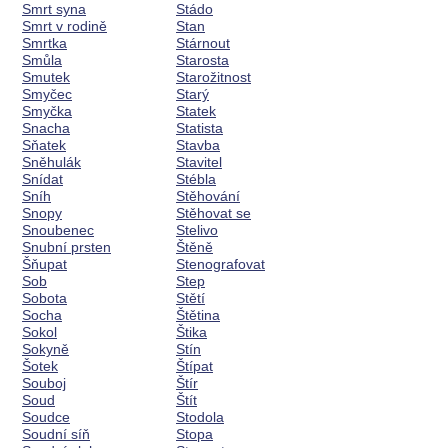
Smrt syna
Stádo
Smrt v rodině
Stan
Smrtka
Stárnout
Smůla
Starosta
Smutek
Starožitnost
Smyčec
Starý
Smyčka
Statek
Snacha
Statista
Sňatek
Stavba
Sněhulák
Stavitel
Snídat
Stébla
Sníh
Stěhování
Snopy
Stěhovat se
Snoubenec
Stelivo
Snubní prsten
Štěně
Šňupat
Stenografovat
Sob
Step
Sobota
Stětí
Socha
Štětina
Sokol
Štika
Sokyně
Stín
Šotek
Štípat
Souboj
Štír
Soud
Štít
Soudce
Stodola
Soudní síň
Stopa