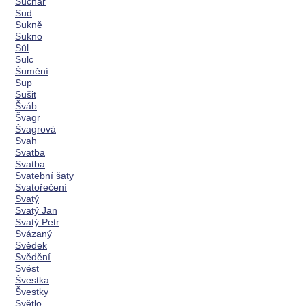
Suchar
Sud
Sukně
Sukno
Sůl
Sulc
Šumění
Sup
Sušit
Šváb
Švagr
Švagrová
Svah
Svatba
Svatba
Svatební šaty
Svatořečení
Svatý
Svatý Jan
Svatý Petr
Svázaný
Svědek
Svědění
Svést
Švestka
Švestky
Světlo