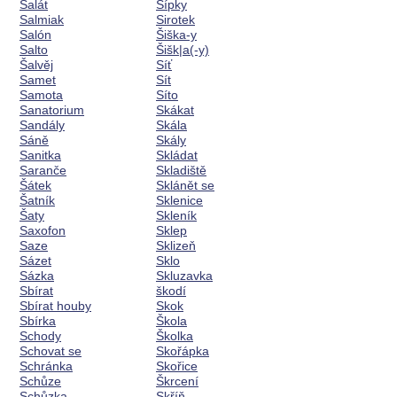
Salát
Šípky
Salmiak
Sirotek
Salón
Šiška-y
Salto
Šišk|a(-y)
Šalvěj
Síť
Samet
Sít
Samota
Síto
Sanatorium
Skákat
Sandály
Skála
Sáně
Skály
Sanitka
Skládat
Saranče
Skladiště
Šátek
Sklánět se
Šatník
Sklenice
Šaty
Skleník
Saxofon
Sklep
Saze
Sklizeň
Sázet
Sklo
Sázka
Skluzavka
Sbírat
škodí
Sbírat houby
Skok
Sbírka
Škola
Schody
Školka
Schovat se
Skořápka
Schránka
Skořice
Schůze
Škrcení
Schůzka
Skříň