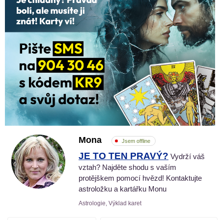
Mona
Jsem offline
JE TO TEN PRAVÝ?
Vydrží váš
vztah? Najděte shodu s vaším
protějškem pomocí hvězd! Kontaktujte
astroložku a kartářku Monu
Astrologie, Výklad karet