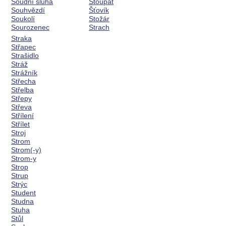
Soudní sluha
Stoupat
Souhvězdí
Šťovík
Soukolí
Stožár
Sourozenec
Strach
Straka
Střapec
Strašidlo
Stráž
Strážník
Střecha
Střelba
Střepy
Střeva
Střílení
Střílet
Stroj
Strom
Strom(-y)
Strom-y
Strop
Strup
Strýc
Student
Studna
Stuha
Stůl