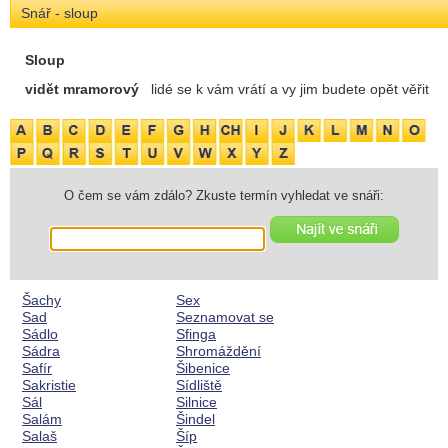
Snář - sloup
Sloup
vidět mramorový
lidé se k vám vrátí a vy jim budete opět věřit
O čem se vám zdálo? Zkuste termín vyhledat ve snáři:
Šachy
Sex
Sad
Seznamovat se
Sádlo
Sfinga
Sádra
Shromáždění
Safír
Šibenice
Sakristie
Sídliště
Sál
Silnice
Salám
Šindel
Salaš
Šíp