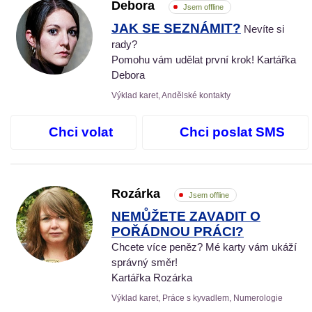
Debora
Jsem offline
JAK SE SEZNÁMIT?
Nevíte si
rady?
Pomohu vám udělat první krok! Kartářka
Debora
Výklad karet, Andělské kontakty
Chci volat
Chci poslat SMS
Rozárka
Jsem offline
NEMŮŽETE ZAVADIT O
POŘÁDNOU PRÁCI?
Chcete více peněz? Mé karty vám ukáží
správný směr!
Kartářka Rozárka
Výklad karet, Práce s kyvadlem, Numerologie