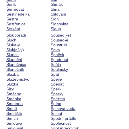
Šeřík
Slimák
Šermovat
Slina
Šestinedělka
Slitování
Sestra
Slon
Sestřenice
Slonovina
Setkání
Sloup
Sloupořadí
Soused(-é)
Sluch
Soused-é
Sluka-y
Soustruh
Sluk|a(-y)
Sova
Slunce
Špaček
Sluneční
Spadnout
Slunečnice
Spála
Slunečník
Spalničky
Služba
Spát
Služebnictvo
Špejle
Služka
Špenát
Slzy
Šperk
Smát se
Šperky
Směnka
Sperma
Smetana
Špína
Smetí
Špinavá voda
Smetiště
Šplhat
Smích
Spodní prádlo
Smlouva
Společnost
Smlouvat
Spolupracovník