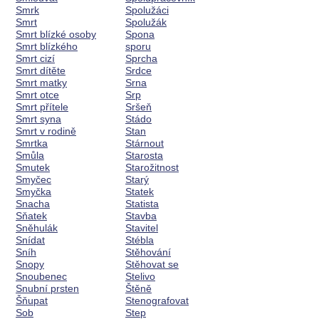
Smrk
Spolužáci
Smrt
Spolužák
Smrt blízké osoby
Spona
Smrt blízkého
sporu
Smrt cizí
Sprcha
Smrt dítěte
Srdce
Smrt matky
Srna
Smrt otce
Srp
Smrt přítele
Sršeň
Smrt syna
Stádo
Smrt v rodině
Stan
Smrtka
Stárnout
Smůla
Starosta
Smutek
Starožitnost
Smyčec
Starý
Smyčka
Statek
Snacha
Statista
Sňatek
Stavba
Sněhulák
Stavitel
Snídat
Stébla
Sníh
Stěhování
Snopy
Stěhovat se
Snoubenec
Stelivo
Snubní prsten
Štěně
Šňupat
Stenografovat
Sob
Step