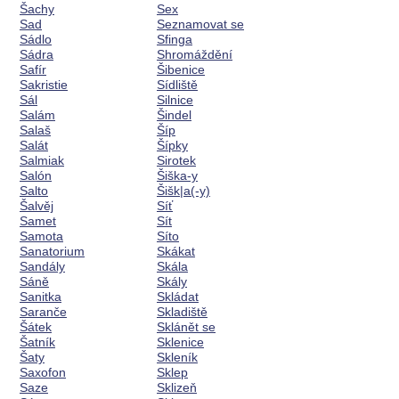
Šachy
Sex
Sad
Seznamovat se
Sádlo
Sfinga
Sádra
Shromáždění
Safír
Šibenice
Sakristie
Sídliště
Sál
Silnice
Salám
Šindel
Salaš
Šíp
Salát
Šípky
Salmiak
Sirotek
Salón
Šiška-y
Salto
Šišk|a(-y)
Šalvěj
Síť
Samet
Sít
Samota
Síto
Sanatorium
Skákat
Sandály
Skála
Sáně
Skály
Sanitka
Skládat
Saranče
Skladiště
Šátek
Sklánět se
Šatník
Sklenice
Šaty
Skleník
Saxofon
Sklep
Saze
Sklizeň