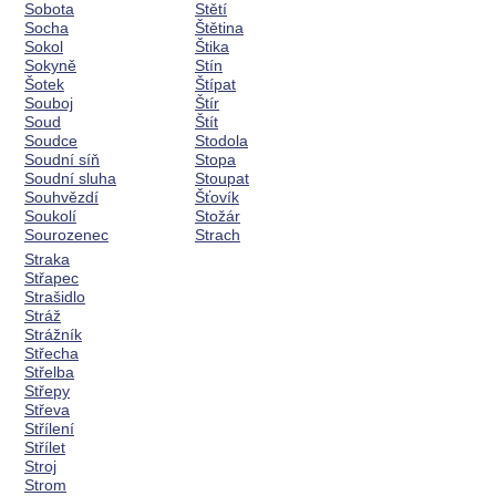
Sobota
Stětí
Socha
Štětina
Sokol
Štika
Sokyně
Stín
Šotek
Štípat
Souboj
Štír
Soud
Štít
Soudce
Stodola
Soudní síň
Stopa
Soudní sluha
Stoupat
Souhvězdí
Šťovík
Soukolí
Stožár
Sourozenec
Strach
Straka
Střapec
Strašidlo
Stráž
Strážník
Střecha
Střelba
Střepy
Střeva
Střílení
Střílet
Stroj
Strom