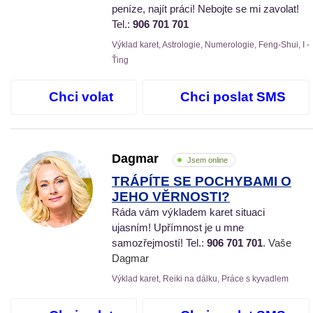
peníze, najít práci! Nebojte se mi zavolat!
Tel.:
906 701 701
Výklad karet, Astrologie, Numerologie, Feng-Shui, I -
Ťing
Chci volat
Chci poslat SMS
Dagmar
Jsem online
TRÁPÍTE SE POCHYBAMI O
JEHO VĚRNOSTI?
Ráda vám výkladem karet situaci
ujasním! Upřímnost je u mne
samozřejmostí! Tel.:
906 701 701
. Vaše
Dagmar
Výklad karet, Reiki na dálku, Práce s kyvadlem