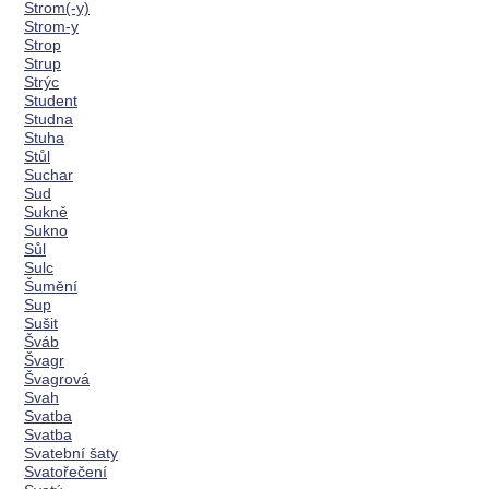
Strom(-y)
Strom-y
Strop
Strup
Strýc
Student
Studna
Stuha
Stůl
Suchar
Sud
Sukně
Sukno
Sůl
Sulc
Šumění
Sup
Sušit
Šváb
Švagr
Švagrová
Svah
Svatba
Svatba
Svatební šaty
Svatořečení