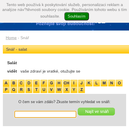
Tento web používá k poskytování služeb, personalizaci reklam a
analýze náv?těvnosti soubory cookie. Používáním tohoto webu s tím
souhlasíte.
Home
- Snář
Snář - salat
Salát
vidět
vaše zdraví je vratké, otužujte se
O čem se vám zdálo? Zkuste termín vyhledat ve snáři: