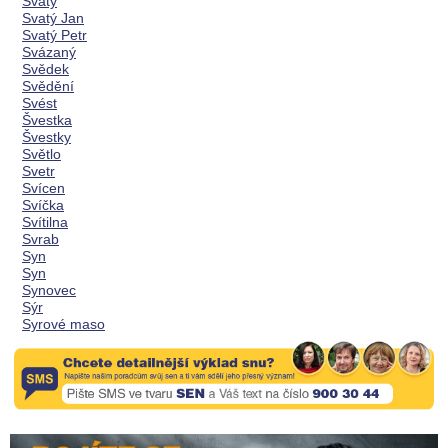
Svatý
Svatý Jan
Svatý Petr
Svázaný
Svědek
Svědění
Svést
Švestka
Švestky
Světlo
Svetr
Svícen
Svíčka
Svítilna
Svrab
Syn
Syn
Synovec
Sýr
Syrové maso