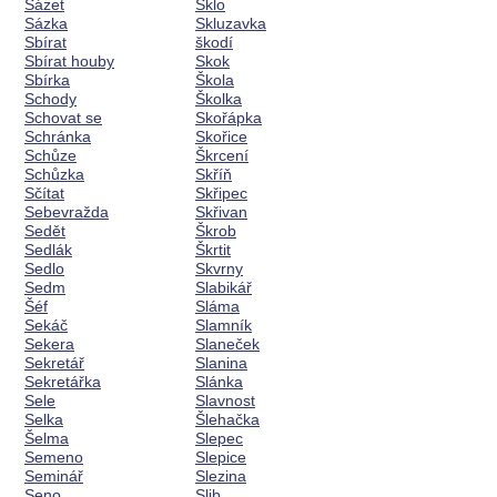
Sázet
Sklo
Sázka
Skluzavka
Sbírat
škodí
Sbírat houby
Skok
Sbírka
Škola
Schody
Školka
Schovat se
Skořápka
Schránka
Skořice
Schůze
Škrcení
Schůzka
Skříň
Sčítat
Skřipec
Sebevražda
Skřivan
Sedět
Škrob
Sedlák
Škrtit
Sedlo
Skvrny
Sedm
Slabikář
Šéf
Sláma
Sekáč
Slamník
Sekera
Slaneček
Sekretář
Slanina
Sekretářka
Slánka
Sele
Slavnost
Selka
Šlehačka
Šelma
Slepec
Semeno
Slepice
Seminář
Slezina
Seno
Slib