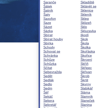
Saranče
Skladiště
Šátek
Sklánět se
Šatník
Sklenice
Šaty
Skleník
Saxofon
Sklep
Saze
Sklizeň
Sázet
Sklo
Sázka
Skluzavka
Sbírat
škodí
Sbírat houby
Skok
Sbírka
Škola
Schody
Školka
Schovat se
Skořápka
Schránka
Skořice
Schůze
Škrcení
Schůzka
Skříň
Sčítat
Skřipec
Sebevražda
Skřivan
Sedět
Škrob
Sedlák
Škrtit
Sedlo
Skvrny
Sedm
Slabikář
Šéf
Sláma
Sekáč
Slamník
Sekera
Slaneček
Sekretář
Slanina