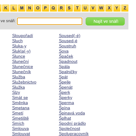
ve snáři:
Sloupořadí
Soused(-é)
Sluch
Soused-é
Sluka-y
Soustruh
Sluk|a(-y)
Sova
Slunce
Špaček
Sluneční
Spadnout
Slunečnice
Spála
Slunečník
Spalničky
Služba
Spát
Služebnictvo
Špejle
Služka
Špenát
Slzy
Šperk
Smát se
Šperky
Směnka
Sperma
Smetana
Špína
Smetí
Špinavá voda
Smetiště
Šplhat
Smích
Spodní prádlo
Smlouva
Společnost
Smlouvat
Spolupracovník