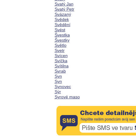
Svatý Jan
Svatý Petr
Svázaný
Svědek
Svědění
Svést
Švestka
Švestky
Světlo
Svetr
Svícen
Svíčka
Svítilna
Svrab
Syn
Syn
Synovec
Sýr
Syrové maso