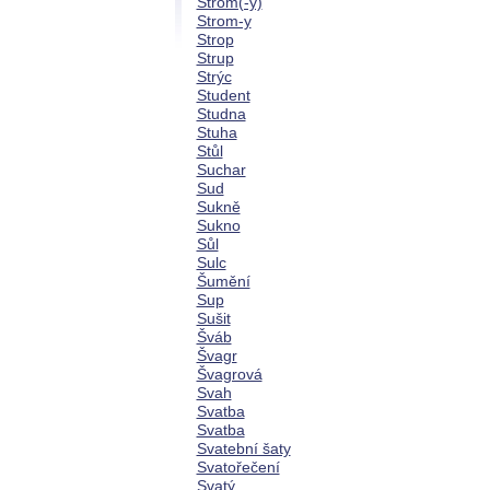
Strom(-y)
Strom-y
Strop
Strup
Strýc
Student
Studna
Stuha
Stůl
Suchar
Sud
Sukně
Sukno
Sůl
Sulc
Šumění
Sup
Sušit
Šváb
Švagr
Švagrová
Svah
Svatba
Svatba
Svatební šaty
Svatořečení
Svatý