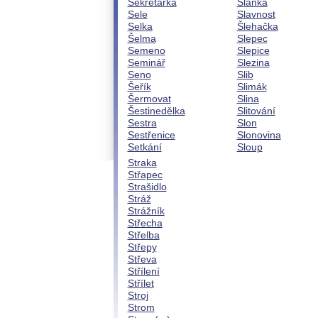
Sekretářka
Slánka
Sele
Slavnost
Selka
Šlehačka
Šelma
Slepec
Semeno
Slepice
Seminář
Slezina
Seno
Slib
Šeřík
Slimák
Šermovat
Slina
Šestinedělka
Slitování
Sestra
Slon
Sestřenice
Slonovina
Setkání
Sloup
Straka
Střapec
Strašidlo
Stráž
Strážník
Střecha
Střelba
Střepy
Střeva
Střílení
Střílet
Stroj
Strom