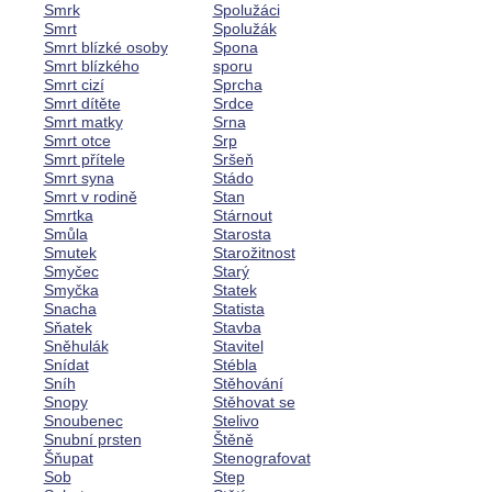
Smrk
Spolužáci
Smrt
Spolužák
Smrt blízké osoby
Spona
Smrt blízkého
sporu
Smrt cizí
Sprcha
Smrt dítěte
Srdce
Smrt matky
Srna
Smrt otce
Srp
Smrt přítele
Sršeň
Smrt syna
Stádo
Smrt v rodině
Stan
Smrtka
Stárnout
Smůla
Starosta
Smutek
Starožitnost
Smyčec
Starý
Smyčka
Statek
Snacha
Statista
Sňatek
Stavba
Sněhulák
Stavitel
Snídat
Stébla
Sníh
Stěhování
Snopy
Stěhovat se
Snoubenec
Stelivo
Snubní prsten
Štěně
Šňupat
Stenografovat
Sob
Step