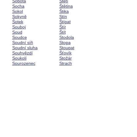
Sobota
Stětí
Socha
Štětina
Sokol
Štika
Sokyně
Stín
Šotek
Štípat
Souboj
Štír
Soud
Štít
Soudce
Stodola
Soudní síň
Stopa
Soudní sluha
Stoupat
Souhvězdí
Šťovík
Soukolí
Stožár
Sourozenec
Strach