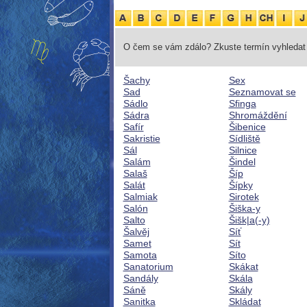
O čem se vám zdálo? Zkuste termín vyhledat 
Šachy
Sex
Sad
Seznamovat se
Sádlo
Sfinga
Sádra
Shromáždění
Safír
Šibenice
Sakristie
Sídliště
Sál
Silnice
Salám
Šindel
Salaš
Šíp
Salát
Šípky
Salmiak
Sirotek
Salón
Šiška-y
Salto
Šišk|a(-y)
Šalvěj
Síť
Samet
Sít
Samota
Síto
Sanatorium
Skákat
Sandály
Skála
Sáně
Skály
Sanitka
Skládat