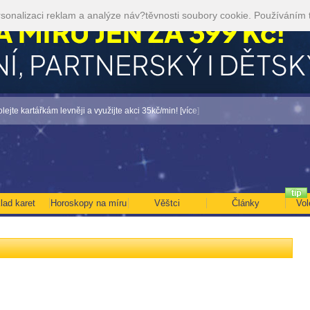
sonalizaci reklam a analýze náv?těvnosti soubory cookie. Používáním 
rtářkám levněji a využijte akci 35kč/min! [více]
• NEJVĚTŠÍ ROČNÍ HOROSKOP NA 
lad karet
Horoskopy na míru
Věštci
Články
Vol