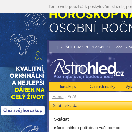
Tento web používá k poskytování služeb, per
KOP NA ROK 2026...[více]
• TAROT NA SRPEN ZA 49,-KČ... [více]
• Volejte ka
Horoskopy
Charakteristiky
Výk
Home
- Snář
Snář - skladat
Skládat
něco
někdo potřebuje vaši pomoc