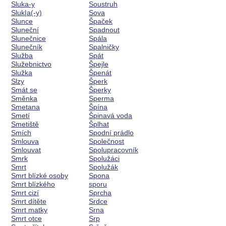
Sluka-y
Soustruh
Sluk|a(-y)
Sova
Slunce
Špaček
Sluneční
Spadnout
Slunečnice
Spála
Slunečník
Spalničky
Služba
Spát
Služebnictvo
Špejle
Služka
Špenát
Slzy
Šperk
Smát se
Šperky
Směnka
Sperma
Smetana
Špína
Smetí
Špinavá voda
Smetiště
Šplhat
Smích
Spodní prádlo
Smlouva
Společnost
Smlouvat
Spolupracovník
Smrk
Spolužáci
Smrt
Spolužák
Smrt blízké osoby
Spona
Smrt blízkého
sporu
Smrt cizí
Sprcha
Smrt dítěte
Srdce
Smrt matky
Srna
Smrt otce
Srp