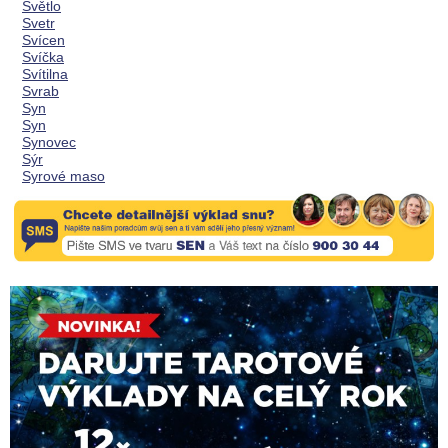
Světlo
Svetr
Svícen
Svíčka
Svítilna
Svrab
Syn
Syn
Synovec
Sýr
Syrové maso