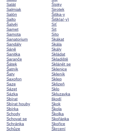
Salát
Šípky
Salmiak
Sirotek
Salón
Šiška-y
Salto
Šišk|a(-y)
Šalvěj
Síť
Samet
Sít
Samota
Síto
Sanatorium
Skákat
Sandály
Skála
Sáně
Skály
Sanitka
Skládat
Saranče
Skladiště
Šátek
Sklánět se
Šatník
Sklenice
Šaty
Skleník
Saxofon
Sklep
Saze
Sklizeň
Sázet
Sklo
Sázka
Skluzavka
Sbírat
škodí
Sbírat houby
Skok
Sbírka
Škola
Schody
Školka
Schovat se
Skořápka
Schránka
Skořice
Schůze
Škrcení