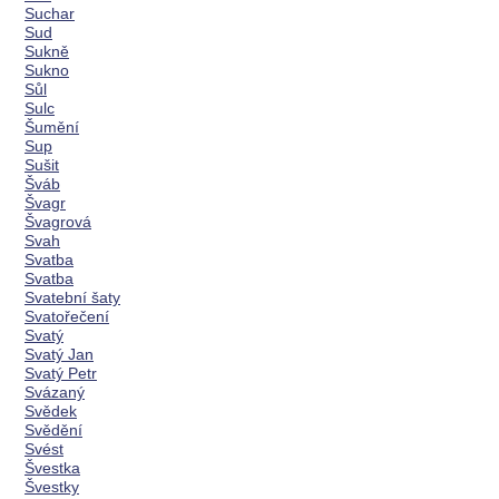
Suchar
Sud
Sukně
Sukno
Sůl
Sulc
Šumění
Sup
Sušit
Šváb
Švagr
Švagrová
Svah
Svatba
Svatba
Svatební šaty
Svatořečení
Svatý
Svatý Jan
Svatý Petr
Svázaný
Svědek
Svědění
Svést
Švestka
Švestky