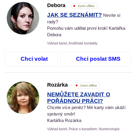
Debora
Jsem offline
JAK SE SEZNÁMIT?
Nevíte si
rady?
Pomohu vám udělat první krok! Kartářka
Debora
Výklad karet, Andělské kontakty
Chci volat
Chci poslat SMS
Rozárka
Jsem offline
NEMŮŽETE ZAVADIT O
POŘÁDNOU PRÁCI?
Chcete více peněz? Mé karty vám ukáží
správný směr!
Kartářka Rozárka
Výklad karet, Práce s kyvadlem, Numerologie