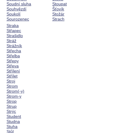
Soudní sluha
Stoupat
Souhvězdí
Šťovík
Soukolí
Stožár
Sourozenec
Strach
Straka
Střapec
Strašidlo
Stráž
Strážník
Střecha
Střelba
Střepy
Střeva
Střílení
Střílet
Stroj
Strom
Strom(-y)
Strom-y
Strop
Strup
Strýc
Student
Studna
Stuha
Stůl