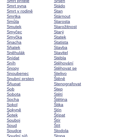
Smrt přítele
Sršeň
Smrt syna
Stádo
Smrt v rodině
Stan
Smrtka
Stárnout
Smůla
Starosta
Smutek
Starožitnost
Smyčec
Starý
Smyčka
Statek
Snacha
Statista
Sňatek
Stavba
Sněhulák
Stavitel
Snídat
Stébla
Sníh
Stěhování
Snopy
Stěhovat se
Snoubenec
Stelivo
Snubní prsten
Štěně
Šňupat
Stenografovat
Sob
Step
Sobota
Stětí
Socha
Štětina
Sokol
Štika
Sokyně
Stín
Šotek
Štípat
Souboj
Štír
Soud
Štít
Soudce
Stodola
Soudní síň
Stopa