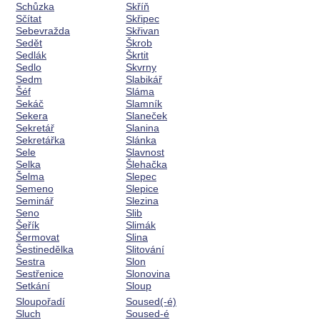
Schůzka
Skříň
Sčítat
Skřipec
Sebevražda
Skřivan
Sedět
Škrob
Sedlák
Škrtit
Sedlo
Skvrny
Sedm
Slabikář
Šéf
Sláma
Sekáč
Slamník
Sekera
Slaneček
Sekretář
Slanina
Sekretářka
Slánka
Sele
Slavnost
Selka
Šlehačka
Šelma
Slepec
Semeno
Slepice
Seminář
Slezina
Seno
Slib
Šeřík
Slimák
Šermovat
Slina
Šestinedělka
Slitování
Sestra
Slon
Sestřenice
Slonovina
Setkání
Sloup
Sloupořadí
Soused(-é)
Sluch
Soused-é