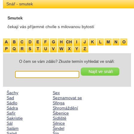
Snář - smutek
Smutek
čekají vás příjemné chvíle s milovanou bytostí
O čem se vám zdálo? Zkuste termín vyhledat ve snáři:
Šachy
Sex
Sad
Seznamovat se
Sádlo
Sfinga
Sádra
Shromáždění
Safír
Šibenice
Sakristie
Sídliště
Sál
Silnice
Salám
Šindel
Salaš
Šíp