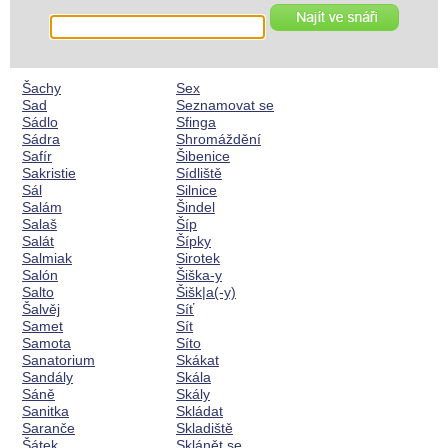
Šachy
Sex
Sad
Seznamovat se
Sádlo
Sfinga
Sádra
Shromáždění
Safír
Šibenice
Sakristie
Sídliště
Sál
Silnice
Salám
Šindel
Salaš
Šíp
Salát
Šípky
Salmiak
Sirotek
Salón
Šiška-y
Salto
Šišk|a(-y)
Šalvěj
Síť
Samet
Sít
Samota
Síto
Sanatorium
Skákat
Sandály
Skála
Sáně
Skály
Sanitka
Skládat
Saranče
Skladiště
Šátek
Sklánět se