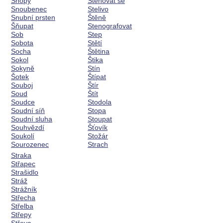
Snopy
Stěhovat se
Snoubenec
Stelivo
Snubní prsten
Štěně
Šňupat
Stenografovat
Sob
Step
Sobota
Stětí
Socha
Štětina
Sokol
Štika
Sokyně
Stín
Šotek
Štípat
Souboj
Štír
Soud
Štít
Soudce
Stodola
Soudní síň
Stopa
Soudní sluha
Stoupat
Souhvězdí
Šťovík
Soukolí
Stožár
Sourozenec
Strach
Straka
Střapec
Strašidlo
Stráž
Strážník
Střecha
Střelba
Střepy