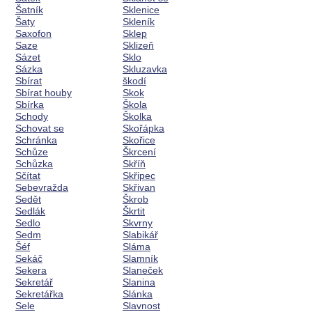
Šatník
Sklenice
Šaty
Skleník
Saxofon
Sklep
Saze
Sklizeň
Sázet
Sklo
Sázka
Skluzavka
Sbírat
škodí
Sbírat houby
Skok
Sbírka
Škola
Schody
Školka
Schovat se
Skořápka
Schránka
Skořice
Schůze
Škrcení
Schůzka
Skříň
Sčítat
Skřipec
Sebevražda
Skřivan
Sedět
Škrob
Sedlák
Škrtit
Sedlo
Skvrny
Sedm
Slabikář
Šéf
Sláma
Sekáč
Slamník
Sekera
Slaneček
Sekretář
Slanina
Sekretářka
Slánka
Sele
Slavnost