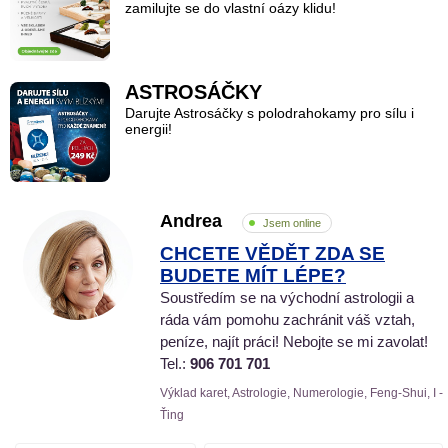
zamilujte se do vlastní oázy klidu!
ASTROSÁČKY
Darujte Astrosáčky s polodrahokamy pro sílu i
energii!
Andrea
Jsem online
CHCETE VĚDĚT ZDA SE
BUDETE MÍT LÉPE?
Soustředím se na východní astrologii a
ráda vám pomohu zachránit váš vztah,
peníze, najít práci! Nebojte se mi zavolat!
Tel.:
906 701 701
Výklad karet, Astrologie, Numerologie, Feng-Shui, I -
Ťing