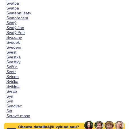
Svatba
Svatba
Svatební šaty
Svatořečení
Svatý
Svatý Jan
Svatý Petr
Svázaný
Svědek
Svědění
Svést
Švestka
Švestky
Světlo
Svetr
Svícen
Svíčka
Svítilna
Svrab
Syn
Syn
Synovec
Sýr
Syrové maso