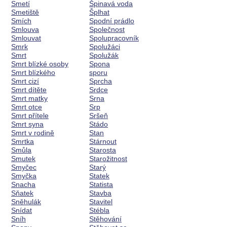
Smetí
Špinavá voda
Smetiště
Šplhat
Smích
Spodní prádlo
Smlouva
Společnost
Smlouvat
Spolupracovník
Smrk
Spolužáci
Smrt
Spolužák
Smrt blízké osoby
Spona
Smrt blízkého
sporu
Smrt cizí
Sprcha
Smrt dítěte
Srdce
Smrt matky
Srna
Smrt otce
Srp
Smrt přítele
Sršeň
Smrt syna
Stádo
Smrt v rodině
Stan
Smrtka
Stárnout
Smůla
Starosta
Smutek
Starožitnost
Smyčec
Starý
Smyčka
Statek
Snacha
Statista
Sňatek
Stavba
Sněhulák
Stavitel
Snídat
Stébla
Sníh
Stěhování