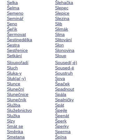
Selka
Šlehačka
Šelma
Slepec
Semeno
Slepice
Seminář
Slezina
Seno
Slib
Šeřík
Slimák
Šermovat
Slina
Šestinedělka
Slitování
Sestra
Slon
Sestřenice
Slonovina
Setkání
Sloup
Sloupořadí
Soused(-é)
Sluch
Soused-é
Sluka-y
Soustruh
Sluk|a(-y)
Sova
Slunce
Špaček
Sluneční
Spadnout
Slunečnice
Spála
Slunečník
Spalničky
Služba
Spát
Služebnictvo
Špejle
Služka
Špenát
Slzy
Šperk
Smát se
Šperky
Směnka
Sperma
Smetana
Špína