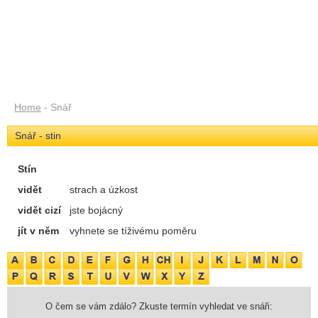
Home
- Snář
Snář - stin
Stín
vidět
strach a úzkost
vidět cizí
jste bojácný
jít v něm
vyhnete se tíživému poměru
O čem se vám zdálo? Zkuste termín vyhledat ve snáři: