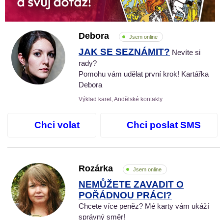
Debora
Jsem online
JAK SE SEZNÁMIT?
Nevíte si
rady?
Pomohu vám udělat první krok! Kartářka
Debora
Výklad karet, Andělské kontakty
Chci volat
Chci poslat SMS
Rozárka
Jsem online
NEMŮŽETE ZAVADIT O
POŘÁDNOU PRÁCI?
Chcete více peněz? Mé karty vám ukáží
správný směr!