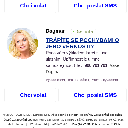
Chci volat
Chci poslat SMS
Dagmar
Jsem online
TRÁPÍTE SE POCHYBAMI O
JEHO VĚRNOSTI?
Ráda vám výkladem karet situaci
ujasním! Upřímnost je u mne
samozřejmostí! Tel.:
906 701 701
. Vaše
Dagmar
Výklad karet, Reiki na dálku, Práce s kyvadlem
Chci volat
Chci poslat SMS
© 2009 - 2025 E.M.A. Europe s.r.o.
Všeobecné obchodní podmínky
Zpracování osobních
údajů
Zpracování cookies
, tech. zaj. Materna, 1 min/70 Kč vč. DPH, 1sms/max. 46 Kč, Max.
délka hovoru je 17 minut,
Volejte (49 Kč/min) a pište (30 Kč/SMS) bez omezení! Klub