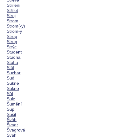
Střeva
Střílení
Střílet
Stroj
Strom
Strom(-y)
Strom-y
Strop
Strup
Strýc
Student
Studna
Stuha
Stůl
Suchar
Sud
Sukně
Sukno
Sůl
Sulc
Šumění
Sup
Sušit
Šváb
Švagr
Švagrová
Svah