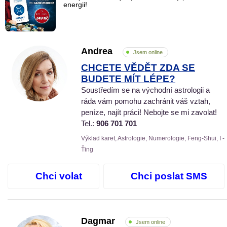
energii!
Andrea
Jsem online
CHCETE VĚDĚT ZDA SE
BUDETE MÍT LÉPE?
Soustředím se na východní astrologii a
ráda vám pomohu zachránit váš vztah,
peníze, najít práci! Nebojte se mi zavolat!
Tel.:
906 701 701
Výklad karet, Astrologie, Numerologie, Feng-Shui, I -
Ťing
Chci volat
Chci poslat SMS
Dagmar
Jsem online