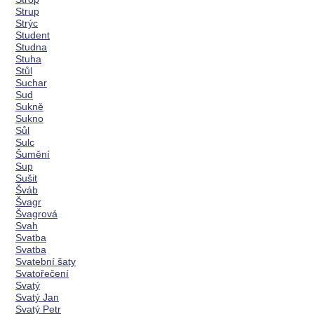
Strup
Strýc
Student
Studna
Stuha
Stůl
Suchar
Sud
Sukně
Sukno
Sůl
Sulc
Šumění
Sup
Sušit
Šváb
Švagr
Švagrová
Svah
Svatba
Svatba
Svatební šaty
Svatořečení
Svatý
Svatý Jan
Svatý Petr