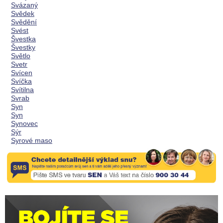
Svázaný
Svědek
Svědění
Svést
Švestka
Švestky
Světlo
Svetr
Svícen
Svíčka
Svítilna
Svrab
Syn
Syn
Synovec
Sýr
Syrové maso