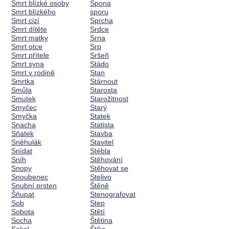
Smrt blízké osoby
Spona
Smrt blízkého
sporu
Smrt cizí
Sprcha
Smrt dítěte
Srdce
Smrt matky
Srna
Smrt otce
Srp
Smrt přítele
Sršeň
Smrt syna
Stádo
Smrt v rodině
Stan
Smrtka
Stárnout
Smůla
Starosta
Smutek
Starožitnost
Smyčec
Starý
Smyčka
Statek
Snacha
Statista
Sňatek
Stavba
Sněhulák
Stavitel
Snídat
Stébla
Sníh
Stěhování
Snopy
Stěhovat se
Snoubenec
Stelivo
Snubní prsten
Štěně
Šňupat
Stenografovat
Sob
Step
Sobota
Stětí
Socha
Štětina