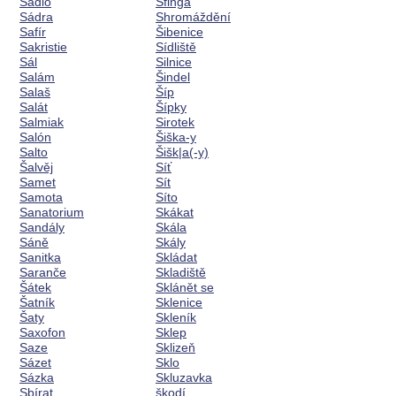
Sádlo
Sfinga
Sádra
Shromáždění
Safír
Šibenice
Sakristie
Sídliště
Sál
Silnice
Salám
Šindel
Salaš
Šíp
Salát
Šípky
Salmiak
Sirotek
Salón
Šiška-y
Salto
Šišk|a(-y)
Šalvěj
Síť
Samet
Sít
Samota
Síto
Sanatorium
Skákat
Sandály
Skála
Sáně
Skály
Sanitka
Skládat
Saranče
Skladiště
Šátek
Sklánět se
Šatník
Sklenice
Šaty
Skleník
Saxofon
Sklep
Saze
Sklizeň
Sázet
Sklo
Sázka
Skluzavka
Sbírat
škodí