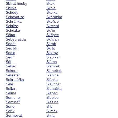
Sbírat houby
Skok
Sbírka
Škola
Schody
Školka
Schovat se
Skořápka
Schránka
Skořice
Schůze
Škrcení
Schůzka
Skříň
Sčítat
Skřipec
Sebevražda
Skřivan
Sedět
Škrob
Sedlák
Škrtit
Sedlo
Skvrny
Sedm
Slabikář
Šéf
Sláma
Sekáč
Slamník
Sekera
Slaneček
Sekretář
Slanina
Sekretářka
Slánka
Sele
Slavnost
Selka
Šlehačka
Šelma
Slepec
Semeno
Slepice
Seminář
Slezina
Seno
Slib
Šeřík
Slimák
Šermovat
Slina