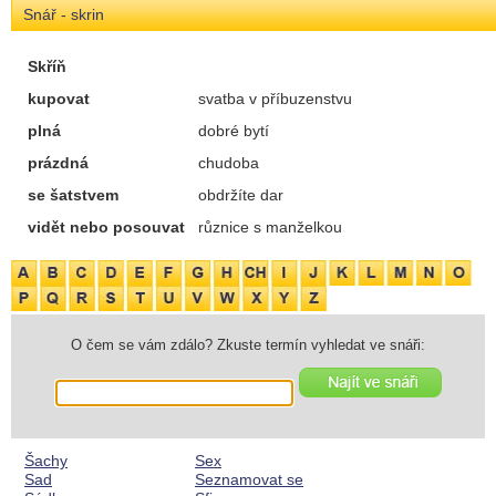
Snář - skrin
Skříň
kupovat
svatba v příbuzenstvu
plná
dobré bytí
prázdná
chudoba
se šatstvem
obdržíte dar
vidět nebo posouvat
různice s manželkou
O čem se vám zdálo? Zkuste termín vyhledat ve snáři:
Šachy
Sex
Sad
Seznamovat se