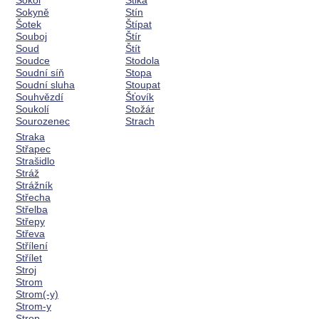
Sokol
Štika
Sokyně
Stín
Šotek
Štípat
Souboj
Štír
Soud
Štít
Soudce
Stodola
Soudní síň
Stopa
Soudní sluha
Stoupat
Souhvězdí
Šťovík
Soukolí
Stožár
Sourozenec
Strach
Straka
Střapec
Strašidlo
Stráž
Strážník
Střecha
Střelba
Střepy
Střeva
Střílení
Střílet
Stroj
Strom
Strom(-y)
Strom-y
Strop