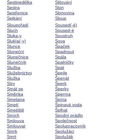
Šestinedělka
Slitování
Sestra
Slon
Sestřenice
Slonovina
Setkání
Sloup
Sloupořadí
Soused(-é)
Sluch
Soused-é
Sluka-y
Soustruh
Sluk|a(-y)
Sova
Slunce
Špaček
Sluneční
Spadnout
Slunečnice
Spála
Slunečník
Spalničky
Služba
Spát
Služebnictvo
Špejle
Služka
Špenát
Slzy
Šperk
Smát se
Šperky
Směnka
Sperma
Smetana
Špína
Smetí
Špinavá voda
Smetiště
Šplhat
Smích
Spodní prádlo
Smlouva
Společnost
Smlouvat
Spolupracovník
Smrk
Spolužáci
Smrt
Spolužák