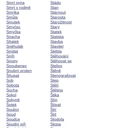
Smrt syna
Stádo
Smrt v rodině
Stan
Smrtka
Stárnout
Smůla
Starosta
Smutek
Starožitnost
Smyčec
Starý
Smyčka
Statek
Snacha
Statista
Sňatek
Stavba
Sněhulák
Stavitel
Snídat
Stébla
Sníh
Stěhování
Snopy
Stěhovat se
Snoubenec
Stelivo
Snubní prsten
Štěně
Šňupat
Stenografovat
Sob
Step
Sobota
Stětí
Socha
Štětina
Sokol
Štika
Sokyně
Stín
Šotek
Štípat
Souboj
Štír
Soud
Štít
Soudce
Stodola
Soudní síň
Stopa