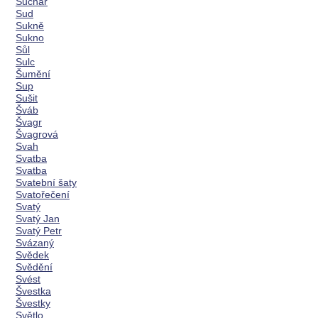
Suchar
Sud
Sukně
Sukno
Sůl
Sulc
Šumění
Sup
Sušit
Šváb
Švagr
Švagrová
Svah
Svatba
Svatba
Svatební šaty
Svatořečení
Svatý
Svatý Jan
Svatý Petr
Svázaný
Svědek
Svědění
Svést
Švestka
Švestky
Světlo