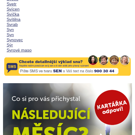
Svetr
Svícen
Svíčka
Svítilna
Svrab
Syn
Syn
Synovec
Sýr
Syrové maso