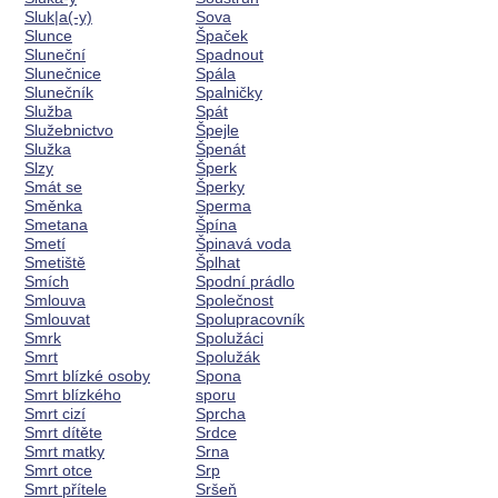
Sluk|a(-y)
Sova
Slunce
Špaček
Sluneční
Spadnout
Slunečnice
Spála
Slunečník
Spalničky
Služba
Spát
Služebnictvo
Špejle
Služka
Špenát
Slzy
Šperk
Smát se
Šperky
Směnka
Sperma
Smetana
Špína
Smetí
Špinavá voda
Smetiště
Šplhat
Smích
Spodní prádlo
Smlouva
Společnost
Smlouvat
Spolupracovník
Smrk
Spolužáci
Smrt
Spolužák
Smrt blízké osoby
Spona
Smrt blízkého
sporu
Smrt cizí
Sprcha
Smrt dítěte
Srdce
Smrt matky
Srna
Smrt otce
Srp
Smrt přítele
Sršeň