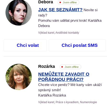
Debora
Jsem offline
JAK SE SEZNÁMIT?
Nevíte si
rady?
Pomohu vám udělat první krok! Kartářka
Debora
Výklad karet, Andělské kontakty
Chci volat
Chci poslat SMS
Rozárka
Jsem offline
NEMŮŽETE ZAVADIT O
POŘÁDNOU PRÁCI?
Chcete více peněz? Mé karty vám ukáží
správný směr!
Kartářka Rozárka
Výklad karet, Práce s kyvadlem, Numerologie