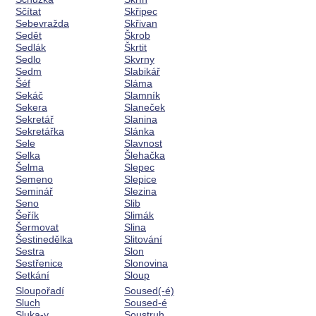
Sčítat
Skřipec
Sebevražda
Skřivan
Sedět
Škrob
Sedlák
Škrtit
Sedlo
Skvrny
Sedm
Slabikář
Šéf
Sláma
Sekáč
Slamník
Sekera
Slaneček
Sekretář
Slanina
Sekretářka
Slánka
Sele
Slavnost
Selka
Šlehačka
Šelma
Slepec
Semeno
Slepice
Seminář
Slezina
Seno
Slib
Šeřík
Slimák
Šermovat
Slina
Šestinedělka
Slitování
Sestra
Slon
Sestřenice
Slonovina
Setkání
Sloup
Sloupořadí
Soused(-é)
Sluch
Soused-é
Sluka-y
Soustruh