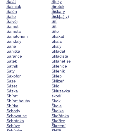
Salát
Šípky
Salmiak
Sirotek
Salón
Šiška-y
Salto
Šišk|a(-y)
Šalvěj
Síť
Samet
Sít
Samota
Síto
Sanatorium
Skákat
Sandály
Skála
Sáně
Skály
Sanitka
Skládat
Saranče
Skladiště
Šátek
Sklánět se
Šatník
Sklenice
Šaty
Skleník
Saxofon
Sklep
Saze
Sklizeň
Sázet
Sklo
Sázka
Skluzavka
Sbírat
škodí
Sbírat houby
Skok
Sbírka
Škola
Schody
Školka
Schovat se
Skořápka
Schránka
Skořice
Schůze
Škrcení
Schůzka
Skříň