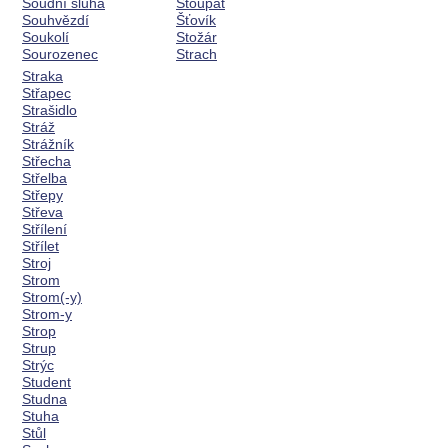
Soudní sluha
Stoupat
Souhvězdí
Šťovík
Soukolí
Stožár
Sourozenec
Strach
Straka
Střapec
Strašidlo
Stráž
Strážník
Střecha
Střelba
Střepy
Střeva
Střílení
Střílet
Stroj
Strom
Strom(-y)
Strom-y
Strop
Strup
Strýc
Student
Studna
Stuha
Stůl