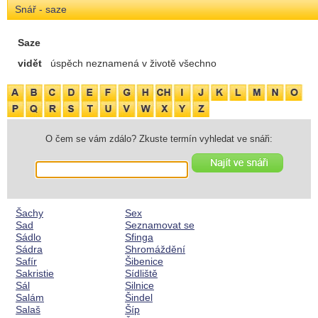
Snář - saze
Saze
vidět
úspěch neznamená v životě všechno
O čem se vám zdálo? Zkuste termín vyhledat ve snáři:
Šachy
Sex
Sad
Seznamovat se
Sádlo
Sfinga
Sádra
Shromáždění
Safír
Šibenice
Sakristie
Sídliště
Sál
Silnice
Salám
Šindel
Salaš
Šíp