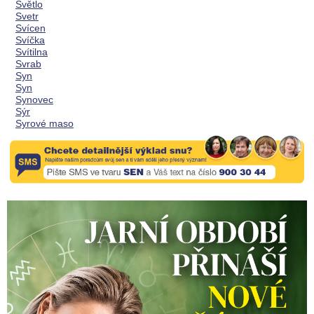
Světlo
Svetr
Svícen
Svíčka
Svítilna
Svrab
Syn
Syn
Synovec
Sýr
Syrové maso