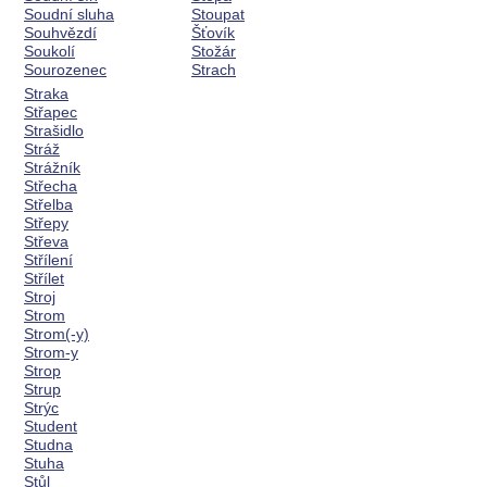
Soudní sluha
Stoupat
Souhvězdí
Šťovík
Soukolí
Stožár
Sourozenec
Strach
Straka
Střapec
Strašidlo
Stráž
Strážník
Střecha
Střelba
Střepy
Střeva
Střílení
Střílet
Stroj
Strom
Strom(-y)
Strom-y
Strop
Strup
Strýc
Student
Studna
Stuha
Stůl