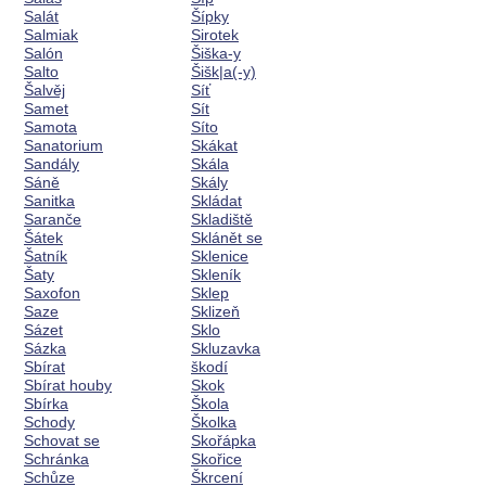
Salát
Šípky
Salmiak
Sirotek
Salón
Šiška-y
Salto
Šišk|a(-y)
Šalvěj
Síť
Samet
Sít
Samota
Síto
Sanatorium
Skákat
Sandály
Skála
Sáně
Skály
Sanitka
Skládat
Saranče
Skladiště
Šátek
Sklánět se
Šatník
Sklenice
Šaty
Skleník
Saxofon
Sklep
Saze
Sklizeň
Sázet
Sklo
Sázka
Skluzavka
Sbírat
škodí
Sbírat houby
Skok
Sbírka
Škola
Schody
Školka
Schovat se
Skořápka
Schránka
Skořice
Schůze
Škrcení