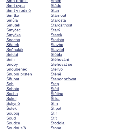
Smrt přítele
Sršeň
Smrt syna
Stádo
Smrt v rodině
Stan
Smrtka
Stárnout
Smůla
Starosta
Smutek
Starožitnost
Smyčec
Starý
Smyčka
Statek
Snacha
Statista
Sňatek
Stavba
Sněhulák
Stavitel
Snídat
Stébla
Sníh
Stěhování
Snopy
Stěhovat se
Snoubenec
Stelivo
Snubní prsten
Štěně
Šňupat
Stenografovat
Sob
Step
Sobota
Stětí
Socha
Štětina
Sokol
Štika
Sokyně
Stín
Šotek
Štípat
Souboj
Štír
Soud
Štít
Soudce
Stodola
Soudní síň
Stopa