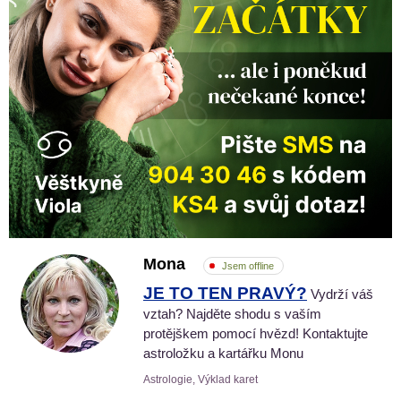
Mona
Jsem offline
JE TO TEN PRAVÝ?
Vydrží váš
vztah? Najděte shodu s vaším
protějškem pomocí hvězd! Kontaktujte
astroložku a kartářku Monu
Astrologie, Výklad karet