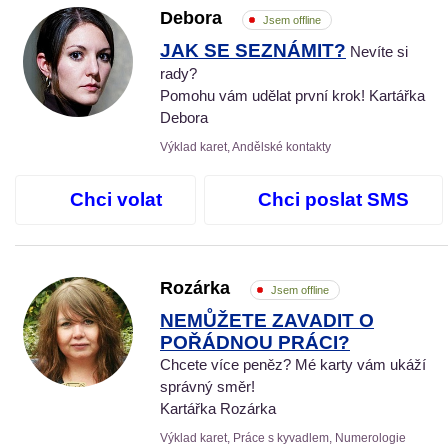
Debora
Jsem offline
JAK SE SEZNÁMIT?
Nevíte si
rady?
Pomohu vám udělat první krok! Kartářka
Debora
Výklad karet, Andělské kontakty
Chci volat
Chci poslat SMS
Rozárka
Jsem offline
NEMŮŽETE ZAVADIT O
POŘÁDNOU PRÁCI?
Chcete více peněz? Mé karty vám ukáží
správný směr!
Kartářka Rozárka
Výklad karet, Práce s kyvadlem, Numerologie