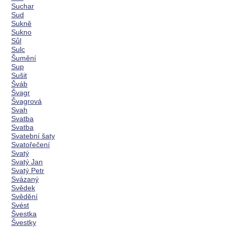
Suchar
Sud
Sukně
Sukno
Sůl
Sulc
Šumění
Sup
Sušit
Šváb
Švagr
Švagrová
Svah
Svatba
Svatba
Svatební šaty
Svatořečení
Svatý
Svatý Jan
Svatý Petr
Svázaný
Svědek
Svědění
Svést
Švestka
Švestky