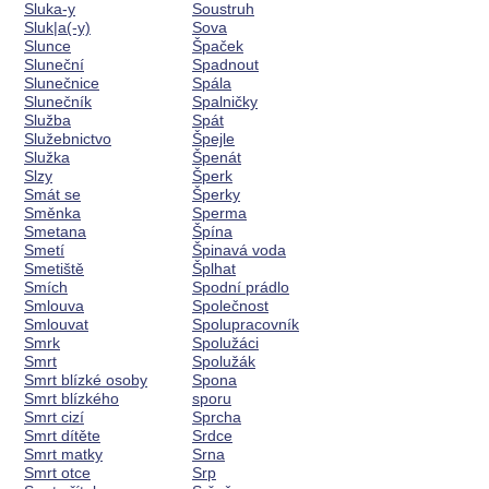
Sluka-y
Soustruh
Sluk|a(-y)
Sova
Slunce
Špaček
Sluneční
Spadnout
Slunečnice
Spála
Slunečník
Spalničky
Služba
Spát
Služebnictvo
Špejle
Služka
Špenát
Slzy
Šperk
Smát se
Šperky
Směnka
Sperma
Smetana
Špína
Smetí
Špinavá voda
Smetiště
Šplhat
Smích
Spodní prádlo
Smlouva
Společnost
Smlouvat
Spolupracovník
Smrk
Spolužáci
Smrt
Spolužák
Smrt blízké osoby
Spona
Smrt blízkého
sporu
Smrt cizí
Sprcha
Smrt dítěte
Srdce
Smrt matky
Srna
Smrt otce
Srp