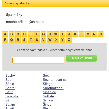
Snář - spalnicky
Spalničky
mnoho příjemných hodin
O čem se vám zdálo? Zkuste termín vyhledat ve snáři:
Šachy
Sex
Sad
Seznamovat se
Sádlo
Sfinga
Sádra
Shromáždění
Safír
Šibenice
Sakristie
Sídliště
Sál
Silnice
Salám
Šindel
Salaš
Šíp