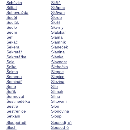
Schůzka
Skříň
Sčítat
Skřipec
Sebevražda
Skřivan
Sedět
Škrob
Sedlák
Škrtit
Sedlo
Skvrny
Sedm
Slabikář
Šéf
Sláma
Sekáč
Slamník
Sekera
Slaneček
Sekretář
Slanina
Sekretářka
Slánka
Sele
Slavnost
Selka
Šlehačka
Šelma
Slepec
Semeno
Slepice
Seminář
Slezina
Seno
Slib
Šeřík
Slimák
Šermovat
Slina
Šestinedělka
Slitování
Sestra
Slon
Sestřenice
Slonovina
Setkání
Sloup
Sloupořadí
Soused(-é)
Sluch
Soused-é