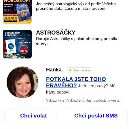
Jedinečný astrologický výklad podle Vašeho
přesného data, času a místa narození!
ASTROSÁČKY
Darujte Astrosáčky s polodrahokamy pro sílu i
energii!
Hanka
Jsem online
POTKALA JSTE TOHO
PRAVÉHO?
Je to ten pravý? Mé
karty odpoví!
Výklad karet, Výklad snů, Jasnovidectví a věštění
Chci volat
Chci poslat SMS