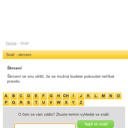
Home
- Snář
Snář - skrceni
Škrcení
Škrcení ve snu věští, že se možná budete pokoušet neříkat
pravdu.
O čem se vám zdálo? Zkuste termín vyhledat ve snáři: