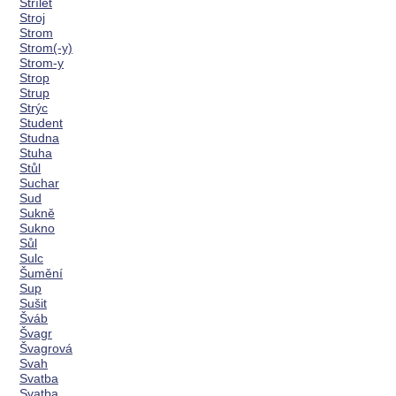
Střílet
Stroj
Strom
Strom(-y)
Strom-y
Strop
Strup
Strýc
Student
Studna
Stuha
Stůl
Suchar
Sud
Sukně
Sukno
Sůl
Sulc
Šumění
Sup
Sušit
Šváb
Švagr
Švagrová
Svah
Svatba
Svatba