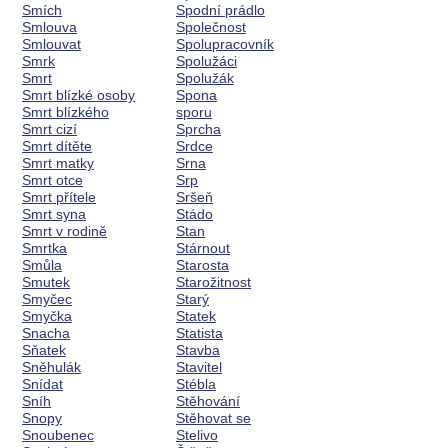
Smích
Spodní prádlo
Smlouva
Společnost
Smlouvat
Spolupracovník
Smrk
Spolužáci
Smrt
Spolužák
Smrt blízké osoby
Spona
Smrt blízkého
sporu
Smrt cizí
Sprcha
Smrt dítěte
Srdce
Smrt matky
Srna
Smrt otce
Srp
Smrt přítele
Sršeň
Smrt syna
Stádo
Smrt v rodině
Stan
Smrtka
Stárnout
Smůla
Starosta
Smutek
Starožitnost
Smyčec
Starý
Smyčka
Statek
Snacha
Statista
Sňatek
Stavba
Sněhulák
Stavitel
Snídat
Stébla
Sníh
Stěhování
Snopy
Stěhovat se
Snoubenec
Stelivo