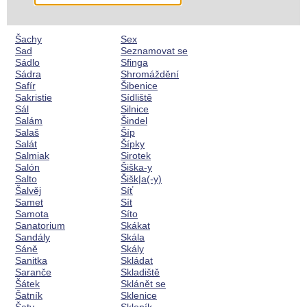
Šachy
Sex
Sad
Seznamovat se
Sádlo
Sfinga
Sádra
Shromáždění
Safír
Šibenice
Sakristie
Sídliště
Sál
Silnice
Salám
Šindel
Salaš
Šíp
Salát
Šípky
Salmiak
Sirotek
Salón
Šiška-y
Salto
Šišk|a(-y)
Šalvěj
Síť
Samet
Sít
Samota
Síto
Sanatorium
Skákat
Sandály
Skála
Sáně
Skály
Sanitka
Skládat
Saranče
Skladiště
Šátek
Sklánět se
Šatník
Sklenice