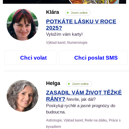
Klára
Jsem online
POTKÁTE LÁSKU V ROCE
2025?
Vyložím vám karty!
Výklad karet, Numerologie
Chci volat
Chci poslat SMS
Helga
Jsem online
ZASADIL VÁM ŽIVOT TĚŽKÉ
RÁNY?
Nevíte, jak dál?
Poskytuji rychlé a jasné prognózy do
budoucna.
Astrologie, Výklad karet, Reiki na dálku, Práce s
kyvadlem