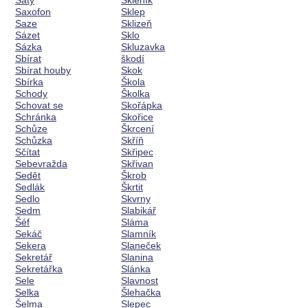
Šaty
Skleník
Saxofon
Sklep
Saze
Sklizeň
Sázet
Sklo
Sázka
Skluzavka
Sbírat
škodí
Sbírat houby
Skok
Sbírka
Škola
Schody
Školka
Schovat se
Skořápka
Schránka
Skořice
Schůze
Škrcení
Schůzka
Skříň
Sčítat
Skřipec
Sebevražda
Skřivan
Sedět
Škrob
Sedlák
Škrtit
Sedlo
Skvrny
Sedm
Slabikář
Šéf
Sláma
Sekáč
Slamník
Sekera
Slaneček
Sekretář
Slanina
Sekretářka
Slánka
Sele
Slavnost
Selka
Šlehačka
Šelma
Slepec