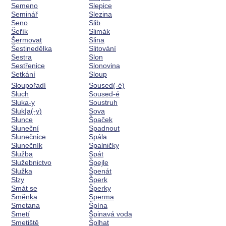
Semeno
Slepice
Seminář
Slezina
Seno
Slib
Šeřík
Slimák
Šermovat
Slina
Šestinedělka
Slitování
Sestra
Slon
Sestřenice
Slonovina
Setkání
Sloup
Sloupořadí
Soused(-é)
Sluch
Soused-é
Sluka-y
Soustruh
Sluk|a(-y)
Sova
Slunce
Špaček
Sluneční
Spadnout
Slunečnice
Spála
Slunečník
Spalničky
Služba
Spát
Služebnictvo
Špejle
Služka
Špenát
Slzy
Šperk
Smát se
Šperky
Směnka
Sperma
Smetana
Špína
Smetí
Špinavá voda
Smetiště
Šplhat