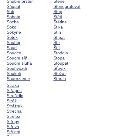
Snubní prsten
Štěně
Šňupat
Stenografovat
Sob
Step
Sobota
Stětí
Socha
Štětina
Sokol
Štika
Sokyně
Stín
Šotek
Štípat
Souboj
Štír
Soud
Štít
Soudce
Stodola
Soudní síň
Stopa
Soudní sluha
Stoupat
Souhvězdí
Šťovík
Soukolí
Stožár
Sourozenec
Strach
Straka
Střapec
Strašidlo
Stráž
Strážník
Střecha
Střelba
Střepy
Střeva
Střílení