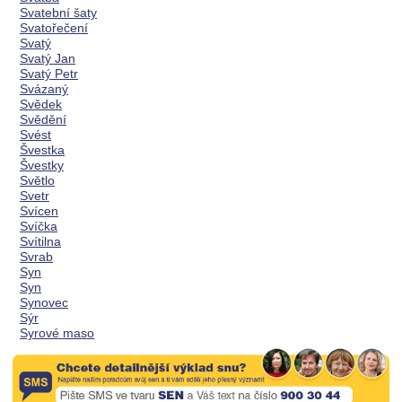
Svatební šaty
Svatořečení
Svatý
Svatý Jan
Svatý Petr
Svázaný
Svědek
Svědění
Svést
Švestka
Švestky
Světlo
Svetr
Svícen
Svíčka
Svítilna
Svrab
Syn
Syn
Synovec
Sýr
Syrové maso