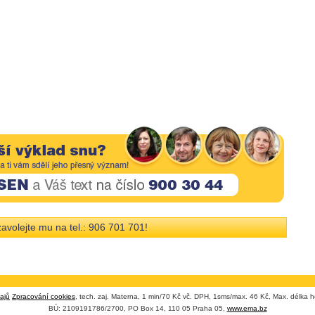
avolejte mu na tel.: 906 701 701!
ajů
Zpracování cookies
, tech. zaj. Materna, 1 min/70 Kč vč. DPH, 1sms/max. 46 Kč, Max. délka h
BÚ: 2109191786/2700, PO Box 14, 110 05 Praha 05,
www.ema.bz