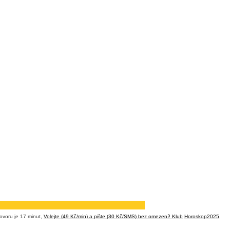
ovoru je 17 minut,
Volejte (49 Kč/min) a pište (30 Kč/SMS) bez omezení! Klub
Horoskop2025
,