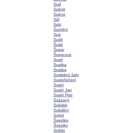
Sud
Sukně
Sukno
Sůl
Sulc
Šumění
Sup
Sušit
Šváb
Švagr
Švagrová
Svah
Svatba
Svatba
Svatební šaty
Svatořečení
Svatý
Svatý Jan
Svatý Petr
Svázaný
Svědek
Svědění
Svést
Švestka
Švestky
Světlo