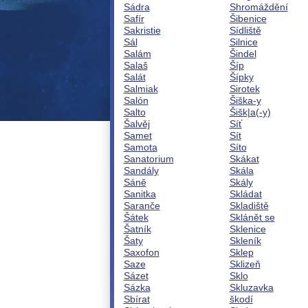
Sádra
Shromáždění
Safír
Šibenice
Sakristie
Sídliště
Sál
Silnice
Salám
Šindel
Salaš
Šíp
Salát
Šípky
Salmiak
Sirotek
Salón
Šiška-y
Salto
Šišk|a(-y)
Šalvěj
Síť
Samet
Sít
Samota
Síto
Sanatorium
Skákat
Sandály
Skála
Sáně
Skály
Sanitka
Skládat
Saranče
Skladiště
Šátek
Sklánět se
Šatník
Sklenice
Šaty
Skleník
Saxofon
Sklep
Saze
Sklizeň
Sázet
Sklo
Sázka
Skluzavka
Sbírat
škodí