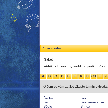
Snář - salas
Salaš
vidět
slavnost by mohla zapudit vaše sta
O čem se vám zdálo? Zkuste termín vyhledat 
Šachy
Sex
Sad
Seznamovat se
Sádlo
Sfinga