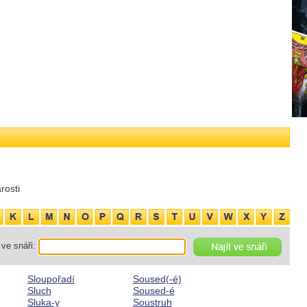
rosti
ve snáři:
Sloupořadí
Soused(-é)
Sluch
Soused-é
Sluka-y
Soustruh