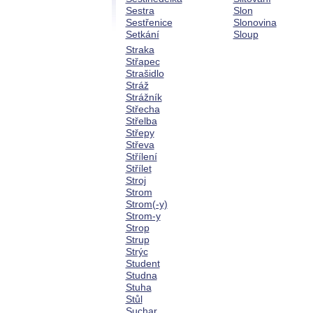
Sestra
Slon
Sestřenice
Slonovina
Setkání
Sloup
Straka
Střapec
Strašidlo
Stráž
Strážník
Střecha
Střelba
Střepy
Střeva
Střílení
Střílet
Stroj
Strom
Strom(-y)
Strom-y
Strop
Strup
Strýc
Student
Studna
Stuha
Stůl
Suchar