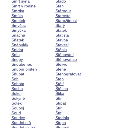
Smrt syna
Stádo
Smrt v rodině
Stan
Smrtka
Stárnout
Smůla
Starosta
Smutek
Starožitnost
Smyčec
Starý
Smyčka
Statek
Snacha
Statista
Sňatek
Stavba
Sněhulák
Stavitel
Snídat
Stébla
Sníh
Stěhování
Snopy
Stěhovat se
Snoubenec
Stelivo
Snubní prsten
Štěně
Šňupat
Stenografovat
Sob
Step
Sobota
Stětí
Socha
Štětina
Sokol
Štika
Sokyně
Stín
Šotek
Štípat
Souboj
Štír
Soud
Štít
Soudce
Stodola
Soudní síň
Stopa
Soudní sluha
Stoupat