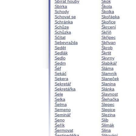
Sbírat houby
Skok
Sbírka
Škola
Schody
Školka
Schovat se
Skořápka
Schránka
Skořice
Schůze
Škrcení
Schůzka
Skříň
Sčítat
Skřipec
Sebevražda
Skřivan
Sedět
Škrob
Sedlák
Škrtit
Sedlo
Skvrny
Sedm
Slabikář
Šéf
Sláma
Sekáč
Slamník
Sekera
Slaneček
Sekretář
Slanina
Sekretářka
Slánka
Sele
Slavnost
Selka
Šlehačka
Šelma
Slepec
Semeno
Slepice
Seminář
Slezina
Seno
Slib
Šeřík
Slimák
Šermovat
Slina
Šestinedělka
Slitování