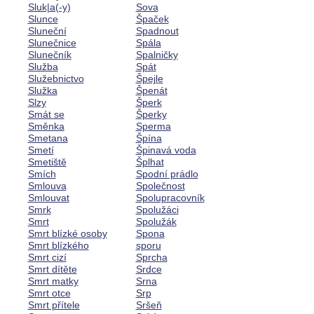
Sluk|a(-y)
Sova
Slunce
Špaček
Sluneční
Spadnout
Slunečnice
Spála
Slunečník
Spalničky
Služba
Spát
Služebnictvo
Špejle
Služka
Špenát
Slzy
Šperk
Smát se
Šperky
Směnka
Sperma
Smetana
Špína
Smetí
Špinavá voda
Smetiště
Šplhat
Smích
Spodní prádlo
Smlouva
Společnost
Smlouvat
Spolupracovník
Smrk
Spolužáci
Smrt
Spolužák
Smrt blízké osoby
Spona
Smrt blízkého
sporu
Smrt cizí
Sprcha
Smrt dítěte
Srdce
Smrt matky
Srna
Smrt otce
Srp
Smrt přítele
Sršeň