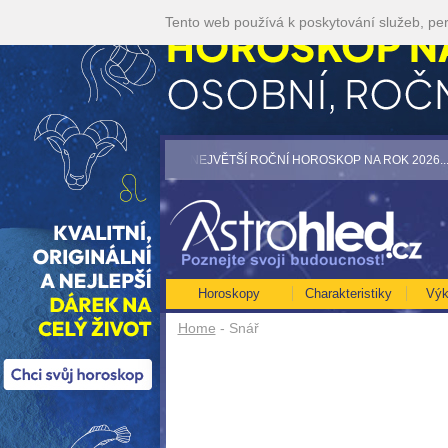
Tento web používá k poskytování služeb, per
jte akci 35kč/min! [více]
• NEJVĚTŠÍ ROČNÍ HOROSKOP NA ROK 2026...[více]
•
Horoskopy
Charakteristiky
Výk
Home
- Snář