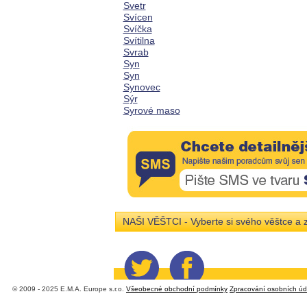
Svetr
Svícen
Svíčka
Svítilna
Svrab
Syn
Syn
Synovec
Sýr
Syrové maso
NAŠI VĚŠTCI - Vyberte si svého věštce a z
© 2009 - 2025 E.M.A. Europe s.r.o.
Všeobecné obchodní podmínky
Zpracování osobních úd