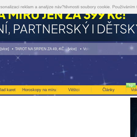
sonalizaci reklam a analýze náv?těvnosti soubory cookie. Používáním 
 TAROT NA SRPEN ZA 49,-KČ... [více]
• Volejte kartářkám levněji a využijte akci 3
lad karet
Horoskopy na míru
Věštci
Články
Vol