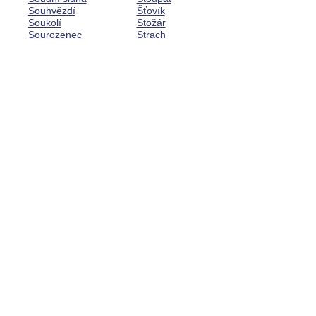
Souhvězdí
Šťovík
Soukolí
Stožár
Sourozenec
Strach