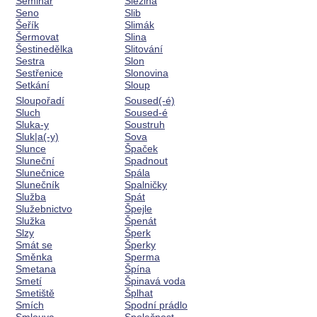
Seminář
Slezina
Seno
Slib
Šeřík
Slimák
Šermovat
Slina
Šestinedělka
Slitování
Sestra
Slon
Sestřenice
Slonovina
Setkání
Sloup
Sloupořadí
Soused(-é)
Sluch
Soused-é
Sluka-y
Soustruh
Sluk|a(-y)
Sova
Slunce
Špaček
Sluneční
Spadnout
Slunečnice
Spála
Slunečník
Spalničky
Služba
Spát
Služebnictvo
Špejle
Služka
Špenát
Slzy
Šperk
Smát se
Šperky
Směnka
Sperma
Smetana
Špína
Smetí
Špinavá voda
Smetiště
Šplhat
Smích
Spodní prádlo