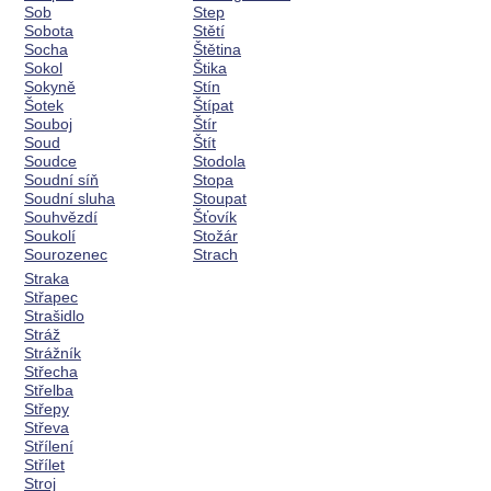
Sob
Step
Sobota
Stětí
Socha
Štětina
Sokol
Štika
Sokyně
Stín
Šotek
Štípat
Souboj
Štír
Soud
Štít
Soudce
Stodola
Soudní síň
Stopa
Soudní sluha
Stoupat
Souhvězdí
Šťovík
Soukolí
Stožár
Sourozenec
Strach
Straka
Střapec
Strašidlo
Stráž
Strážník
Střecha
Střelba
Střepy
Střeva
Střílení
Střílet
Stroj