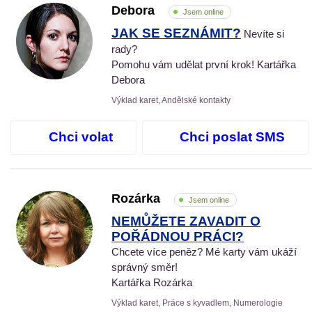
Debora
Jsem online
JAK SE SEZNÁMIT?
Nevíte si
rady?
Pomohu vám udělat první krok! Kartářka
Debora
Výklad karet, Andělské kontakty
Chci volat
Chci poslat SMS
Rozárka
Jsem online
NEMŮŽETE ZAVADIT O
POŘÁDNOU PRÁCI?
Chcete více peněz? Mé karty vám ukáží
správný směr!
Kartářka Rozárka
Výklad karet, Práce s kyvadlem, Numerologie