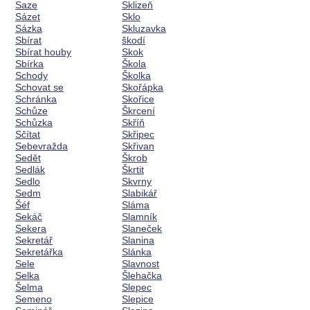
Saze
Sklizeň
Sázet
Sklo
Sázka
Skluzavka
Sbírat
škodí
Sbírat houby
Skok
Sbírka
Škola
Schody
Školka
Schovat se
Skořápka
Schránka
Skořice
Schůze
Škrcení
Schůzka
Skříň
Sčítat
Skřipec
Sebevražda
Skřivan
Sedět
Škrob
Sedlák
Škrtit
Sedlo
Skvrny
Sedm
Slabikář
Šéf
Sláma
Sekáč
Slamník
Sekera
Slaneček
Sekretář
Slanina
Sekretářka
Slánka
Sele
Slavnost
Selka
Šlehačka
Šelma
Slepec
Semeno
Slepice