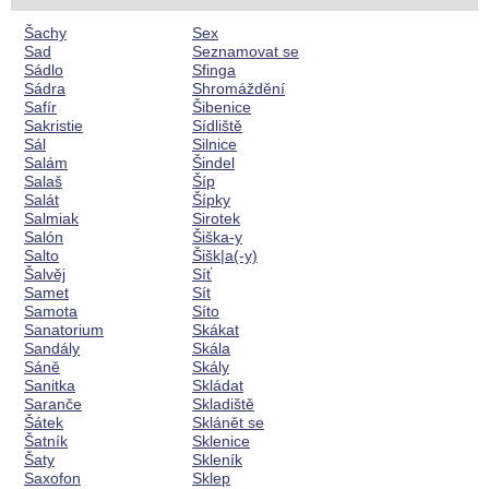
Šachy
Sex
Sad
Seznamovat se
Sádlo
Sfinga
Sádra
Shromáždění
Safír
Šibenice
Sakristie
Sídliště
Sál
Silnice
Salám
Šindel
Salaš
Šíp
Salát
Šípky
Salmiak
Sirotek
Salón
Šiška-y
Salto
Šišk|a(-y)
Šalvěj
Síť
Samet
Sít
Samota
Síto
Sanatorium
Skákat
Sandály
Skála
Sáně
Skály
Sanitka
Skládat
Saranče
Skladiště
Šátek
Sklánět se
Šatník
Sklenice
Šaty
Skleník
Saxofon
Sklep