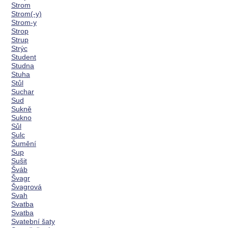
Strom
Strom(-y)
Strom-y
Strop
Strup
Strýc
Student
Studna
Stuha
Stůl
Suchar
Sud
Sukně
Sukno
Sůl
Sulc
Šumění
Sup
Sušit
Šváb
Švagr
Švagrová
Svah
Svatba
Svatba
Svatební šaty