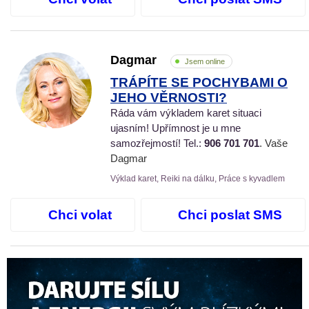
Dagmar
Jsem online
TRÁPÍTE SE POCHYBAMI O
JEHO VĚRNOSTI?
Ráda vám výkladem karet situaci
ujasním! Upřímnost je u mne
samozřejmostí! Tel.:
906 701 701
. Vaše
Dagmar
Výklad karet, Reiki na dálku, Práce s kyvadlem
Chci volat
Chci poslat SMS