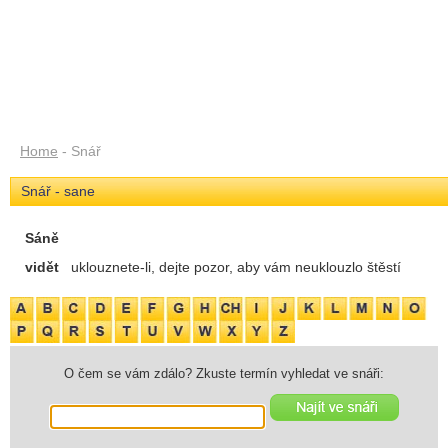
Home
- Snář
Snář - sane
Sáně
vidět
uklouznete-li, dejte pozor, aby vám neuklouzlo štěstí
O čem se vám zdálo? Zkuste termín vyhledat ve snáři: