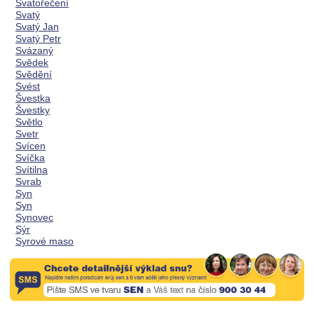
Svatořečení
Svatý
Svatý Jan
Svatý Petr
Svázaný
Svědek
Svědění
Svést
Švestka
Švestky
Světlo
Svetr
Svícen
Svíčka
Svítilna
Svrab
Syn
Syn
Synovec
Sýr
Syrové maso