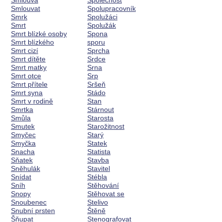
Smlouva
Společnost
Smlouvat
Spolupracovník
Smrk
Spolužáci
Smrt
Spolužák
Smrt blízké osoby
Spona
Smrt blízkého
sporu
Smrt cizí
Sprcha
Smrt dítěte
Srdce
Smrt matky
Srna
Smrt otce
Srp
Smrt přítele
Sršeň
Smrt syna
Stádo
Smrt v rodině
Stan
Smrtka
Stárnout
Smůla
Starosta
Smutek
Starožitnost
Smyčec
Starý
Smyčka
Statek
Snacha
Statista
Sňatek
Stavba
Sněhulák
Stavitel
Snídat
Stébla
Sníh
Stěhování
Snopy
Stěhovat se
Snoubenec
Stelivo
Snubní prsten
Štěně
Šňupat
Stenografovat