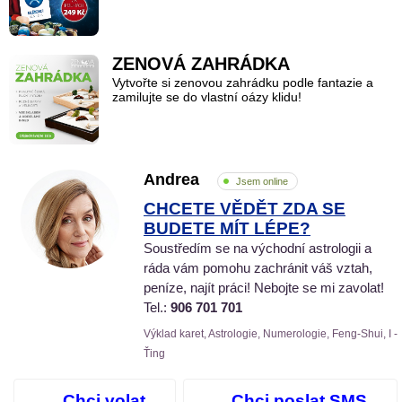
ZENOVÁ ZAHRÁDKA
Vytvořte si zenovou zahrádku podle fantazie a
zamilujte se do vlastní oázy klidu!
Andrea
Jsem online
CHCETE VĚDĚT ZDA SE
BUDETE MÍT LÉPE?
Soustředím se na východní astrologii a
ráda vám pomohu zachránit váš vztah,
peníze, najít práci! Nebojte se mi zavolat!
Tel.:
906 701 701
Výklad karet, Astrologie, Numerologie, Feng-Shui, I -
Ťing
Chci volat
Chci poslat SMS