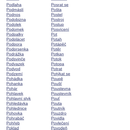
Podlaha
Posrat se
Podmáslí
Pošta
Podnos
Postel
Podobizna
Postroj
Podolek
Postup
Podomek
Posvícení
Podpalky
Pot
Podplácet
Potah
Podpora
Potápěč
Podprsenka
Potěr
Podrážka
Potkan
Podsvinče
Potok
Podvazek
Potopa
Podvod
Potrat
Podzemí
Potýkat se
Pohádka
Poupě
Pohanka
Poušť
Pohár
Poustevna
Pohlavek
Poustevník
Pohlavní styk
Pouť
Pohledávka
Pouta
Pohlednice
Poutník
Pohovka
Pouzdro
Pohrabáč
Povidla
Pohřeb
Povlečení
Poklad
Povodeň