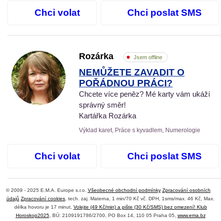
Chci volat
Chci poslat SMS
Rozárka
Jsem offline
NEMŮŽETE ZAVADIT O
POŘÁDNOU PRÁCI?
Chcete více peněz? Mé karty vám ukáží
správný směr!
Kartářka Rozárka
Výklad karet, Práce s kyvadlem, Numerologie
Chci volat
Chci poslat SMS
© 2009 - 2025 E.M.A. Europe s.r.o.
Všeobecné obchodní podmínky
Zpracování osobních
údajů
Zpracování cookies
, tech. zaj. Materna, 1 min/70 Kč vč. DPH, 1sms/max. 46 Kč, Max.
délka hovoru je 17 minut,
Volejte (49 Kč/min) a pište (30 Kč/SMS) bez omezení! Klub
Horoskop2025
, BÚ: 2109191786/2700, PO Box 14, 110 05 Praha 05,
www.ema.bz