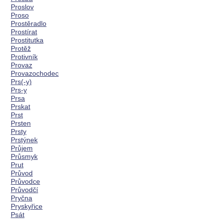
Proslov
Proso
Prostěradlo
Prostírat
Prostitutka
Protěž
Protivník
Provaz
Provazochodec
Prs(-y)
Prs-y
Prsa
Prskat
Prst
Prsten
Prsty
Prstýnek
Průjem
Průsmyk
Prut
Průvod
Průvodce
Průvodčí
Pryčna
Pryskyřice
Psát