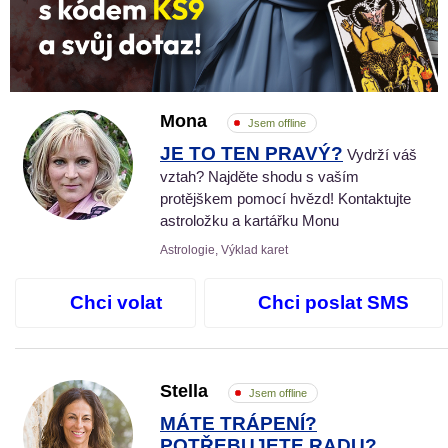
Mona
Jsem offline
JE TO TEN PRAVÝ?
Vydrží váš
vztah? Najděte shodu s vaším
protějškem pomocí hvězd! Kontaktujte
astroložku a kartářku Monu
Astrologie, Výklad karet
Chci volat
Chci poslat SMS
Stella
Jsem offline
MÁTE TRÁPENÍ?
POTŘEBUJETE RADU?