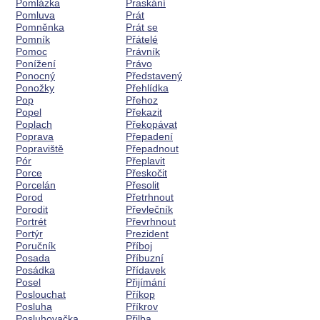
Pomlázka
Praskání
Pomluva
Prát
Pomněnka
Prát se
Pomník
Přátelé
Pomoc
Právník
Ponížení
Právo
Ponocný
Představený
Ponožky
Přehlídka
Pop
Přehoz
Popel
Překazit
Poplach
Překopávat
Poprava
Přepadení
Popraviště
Přepadnout
Pór
Přeplavit
Porce
Přeskočit
Porcelán
Přesolit
Porod
Přetrhnout
Porodit
Převlečník
Portrét
Převrhnout
Portýr
Prezident
Poručník
Příboj
Posada
Příbuzní
Posádka
Přídavek
Posel
Přijímání
Poslouchat
Příkop
Posluha
Příkrov
Posluhovačka
Přilba