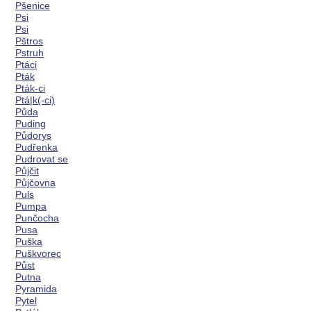
Pšenice
Psi
Psi
Pštros
Pstruh
Ptáci
Pták
Pták-ci
Ptá|k(-ci)
Půda
Puding
Půdorys
Pudřenka
Pudrovat se
Půjčit
Půjčovna
Puls
Pumpa
Punčocha
Pusa
Puška
Puškvorec
Půst
Putna
Pyramida
Pytel