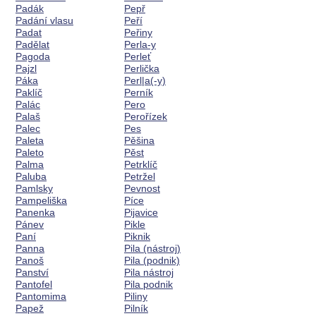
Padák
Pepř
Padání vlasu
Peří
Padat
Peřiny
Padělat
Perla-y
Pagoda
Perleť
Pajzl
Perlička
Páka
Perl|a(-y)
Paklíč
Perník
Palác
Pero
Palaš
Perořízek
Palec
Pes
Paleta
Pěšina
Paleto
Pěst
Palma
Petrklíč
Paluba
Petržel
Pamlsky
Pevnost
Pampeliška
Píce
Panenka
Pijavice
Pánev
Pikle
Paní
Piknik
Panna
Pila (nástroj)
Panoš
Pila (podnik)
Panství
Pila nástroj
Pantofel
Pila podnik
Pantomima
Piliny
Papež
Pilník