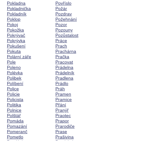
Pokladna
Povříslo
Pokladnička
Požár
Pokladník
Pozdrav
Poklop
Požehnání
Pokoj
Pozor
Pokožka
Pozouny
Pokrývač
Pozůstalost
Pokrývka
Práce
Pokušení
Prach
Pokuta
Prachárna
Polární záře
Pračka
Pole
Pracovat
Poleno
Prádelna
Polévka
Prádelník
Polibek
Pradlena
Políbení
Prádlo
Police
Práh
Policie
Pramen
Policista
Pramice
Politika
Přání
Polnice
Pranýř
Polštář
Praotec
Pomáda
Prapor
Pomazání
Prarodiče
Pomeranč
Prase
Pometlo
Prašivina