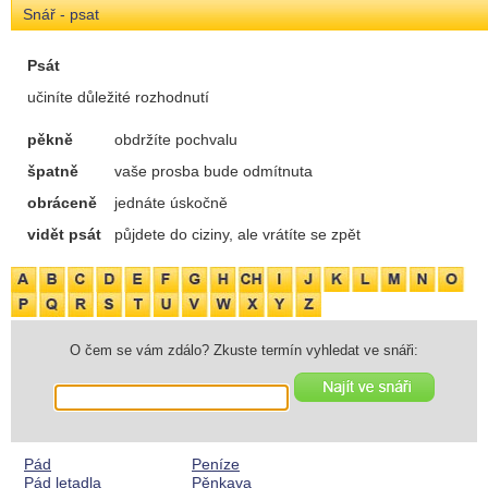
Snář - psat
Psát
učiníte důležité rozhodnutí
pěkně
obdržíte pochvalu
špatně
vaše prosba bude odmítnuta
obráceně
jednáte úskočně
vidět psát
půjdete do ciziny, ale vrátíte se zpět
O čem se vám zdálo? Zkuste termín vyhledat ve snáři:
Pád
Peníze
Pád letadla
Pěnkava