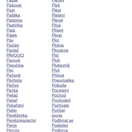
Pasák
Plenky
Pašovat
Pleš
Past
Plést
Paštika
Pletení
Pastvina
Plevel
Pastýřka
Plíce
Pata
Plíseň
Pátek
Plivat
Páv
Plot
Pavián
Plotna
Pavlač
Plovárna
PAVOUCI
Plsť
Pavouk
Pluh
Pavučina
Plukovník
Pec
Plyš
Pečeně
Plýtvat
Pěchota
Pneumatika
Pečivo
Pobuda
Pecka
Pocestný
Pekáč
Pochod
Pekař
Pochodeň
Pekařství
Pochvala
Peklo
Počítat
Peněženka
pocta
Penězokazectví
Podbírat se
Penis
Podešev
Peníze
Podkova