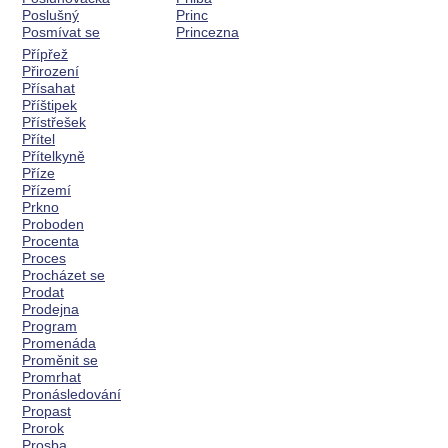
Poslušný
Princ
Posmívat se
Princezna
Přípřež
Přirození
Přísahat
Příštipek
Přístřešek
Přítel
Přítelkyně
Příze
Přízemí
Prkno
Proboden
Procenta
Proces
Procházet se
Prodat
Prodejna
Program
Promenáda
Proměnit se
Promrhat
Pronásledování
Propast
Prorok
Prosba