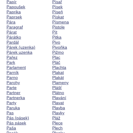
Papír
Písař
Papoušek
Písek
Paprika
Píseň
Paprsek
Pískat
Pára
Písmena
Paragraf
Pistole
Párat
Pít
Párátko
Pitka
Pardál
Pivo
Párek (uzenka)
Pivoňka
Párek uzenka
Pižmo
Pařez
Plac
Park
Pláč
Parlament
Plachta
Parník
Plakat
Parno
Plakát
Parohy
Plameny
Parte
Plášť
Partner
Plátno
Partnerka
Plavání
Party
Plavat
Paruka
Plavba
Pas
Plavky
Pás (pásek)
Pláž
Pás pásek
Plece
Paša
Plech