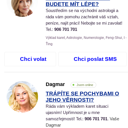
BUDETE MÍT LÉPE?
Soustředím se na východní astrologii a
ráda vám pomohu zachránit váš vztah,
peníze, najít práci! Nebojte se mi zavolat!
Tel.:
906 701 701
Výklad karet, Astrologie, Numerologie, Feng-Shui, I -
Ťing
Chci volat
Chci poslat SMS
Dagmar
Jsem online
TRÁPÍTE SE POCHYBAMI O
JEHO VĚRNOSTI?
Ráda vám výkladem karet situaci
ujasním! Upřímnost je u mne
samozřejmostí! Tel.:
906 701 701
. Vaše
Dagmar