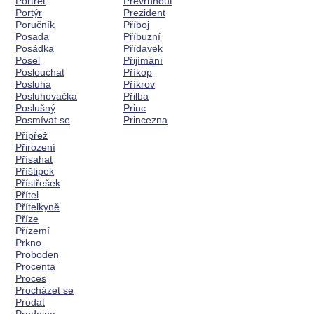
Portrét
Převrhnout
Portýr
Prezident
Poručník
Příboj
Posada
Příbuzní
Posádka
Přídavek
Posel
Přijímání
Poslouchat
Příkop
Posluha
Příkrov
Posluhovačka
Přilba
Poslušný
Princ
Posmívat se
Princezna
Přípřež
Přirození
Přísahat
Příštipek
Přístřešek
Přítel
Přítelkyně
Příze
Přízemí
Prkno
Proboden
Procenta
Proces
Procházet se
Prodat