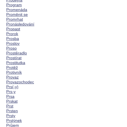
Prodejna
Program
Promenáda
Proměnit se
Promrhat
Pronásledování
Propast
Prorok
Prosba
Proslov
Proso
Prostěradlo
Prostírat
Prostitutka
Protěž
Protivník
Provaz
Provazochodec
Prs(-y)
Prs-y
Prsa
Prskat
Prst
Prsten
Prsty
Prstýnek
Průjem