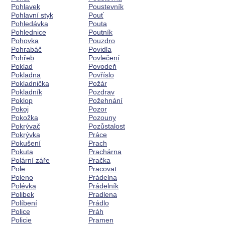
Pohlavek
Poustevník
Pohlavní styk
Pouť
Pohledávka
Pouta
Pohlednice
Poutník
Pohovka
Pouzdro
Pohrabáč
Povidla
Pohřeb
Povlečení
Poklad
Povodeň
Pokladna
Povříslo
Pokladnička
Požár
Pokladník
Pozdrav
Poklop
Požehnání
Pokoj
Pozor
Pokožka
Pozouny
Pokrývač
Pozůstalost
Pokrývka
Práce
Pokušení
Prach
Pokuta
Prachárna
Polární záře
Pračka
Pole
Pracovat
Poleno
Prádelna
Polévka
Prádelník
Polibek
Pradlena
Políbení
Prádlo
Police
Práh
Policie
Pramen