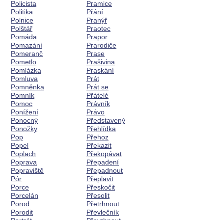
Policista
Pramice
Politika
Přání
Polnice
Pranýř
Polštář
Praotec
Pomáda
Prapor
Pomazání
Prarodiče
Pomeranč
Prase
Pometlo
Prašivina
Pomlázka
Praskání
Pomluva
Prát
Pomněnka
Prát se
Pomník
Přátelé
Pomoc
Právník
Ponížení
Právo
Ponocný
Představený
Ponožky
Přehlídka
Pop
Přehoz
Popel
Překazit
Poplach
Překopávat
Poprava
Přepadení
Popraviště
Přepadnout
Pór
Přeplavit
Porce
Přeskočit
Porcelán
Přesolit
Porod
Přetrhnout
Porodit
Převlečník