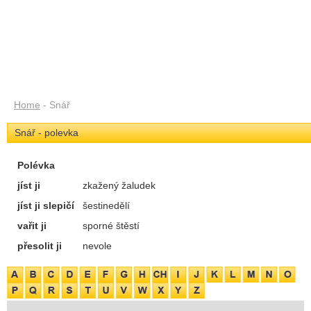
Home
- Snář
Snář - polevka
Polévka
jíst ji
zkažený žaludek
jíst ji slepičí
šestinedělí
vařit ji
sporné štěstí
přesolit ji
nevole