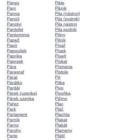
Pánev
Pikle
Paní
Piknik
Panna
Pila (nástroj)
Panoš
Pila (podnik)
Panství
Pila nástroj
Pantofel
Pila podnik
Pantomima
Piliny
Papež
Pilník
Papír
Písař
Papoušek
Písek
Paprika
Píseň
Paprsek
Pískat
Pára
Písmena
Paragraf
Pistole
Párat
Pít
Párátko
Pitka
Pardál
Pivo
Párek (uzenka)
Pivoňka
Párek uzenka
Pižmo
Pařez
Plac
Park
Pláč
Parlament
Plachta
Parník
Plakat
Parno
Plakát
Parohy
Plameny
Parte
Plášť