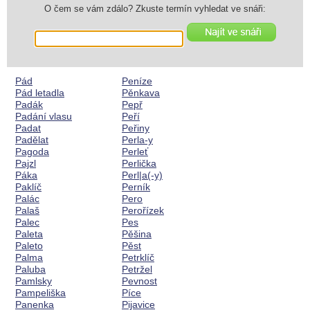
O čem se vám zdálo? Zkuste termín vyhledat ve snáři:
Pád
Peníze
Pád letadla
Pěnkava
Padák
Pepř
Padání vlasu
Peří
Padat
Peřiny
Padělat
Perla-y
Pagoda
Perleť
Pajzl
Perlička
Páka
Perl|a(-y)
Paklíč
Perník
Palác
Pero
Palaš
Perořízek
Palec
Pes
Paleta
Pěšina
Paleto
Pěst
Palma
Petrklíč
Paluba
Petržel
Pamlsky
Pevnost
Pampeliška
Píce
Panenka
Pijavice