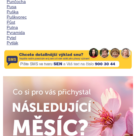
Punčocha
Pusa
Puška
Puškvorec
Půst
Putna
Pyramida
Pytel
Pytlák