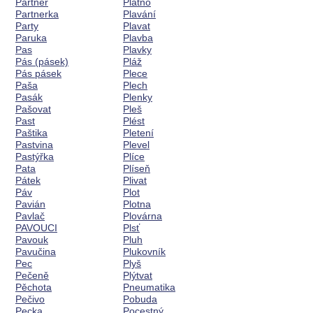
Partner
Plátno
Partnerka
Plavání
Party
Plavat
Paruka
Plavba
Pas
Plavky
Pás (pásek)
Pláž
Pás pásek
Plece
Paša
Plech
Pasák
Plenky
Pašovat
Pleš
Past
Plést
Paštika
Pletení
Pastvina
Plevel
Pastýřka
Plíce
Pata
Plíseň
Pátek
Plivat
Páv
Plot
Pavián
Plotna
Pavlač
Plovárna
PAVOUCI
Plsť
Pavouk
Pluh
Pavučina
Plukovník
Pec
Plyš
Pečeně
Plýtvat
Pěchota
Pneumatika
Pečivo
Pobuda
Pecka
Pocestný