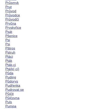
Průsmyk
Prut
Průvod
Průvodce
Průvodčí
Pryčna
Pryskyřice
Psát
Pšenice
Psi
Psi
Pštros
Pstruh
Ptáci
Pták
Pták-ci
Ptá|k(-ci)
Půda
Puding
Půdorys
Pudřenka
Pudrovat se
Půjčit
Půjčovna
Puls
Pumpa