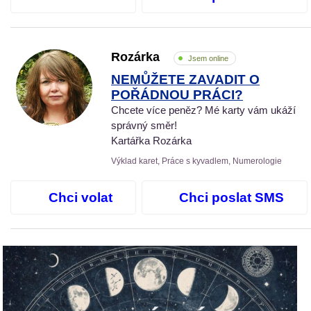
Rozárka
Jsem online
NEMŮŽETE ZAVADIT O
POŘÁDNOU PRÁCI?
Chcete více peněz? Mé karty vám ukáží
správný směr!
Kartářka Rozárka
Výklad karet, Práce s kyvadlem, Numerologie
Chci volat
Chci poslat SMS