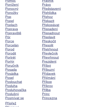
Pomoc
Právník
Ponížení
Právo
Ponocný
Představený
Ponožky
Přehlídka
Pop
Přehoz
Popel
Překazit
Poplach
Překopávat
Poprava
Přepadení
Popraviště
Přepadnout
Pór
Přeplavit
Porce
Přeskočit
Porcelán
Přesolit
Porod
Přetrhnout
Porodit
Převlečník
Portrét
Převrhnout
Portýr
Prezident
Poručník
Příboj
Posada
Příbuzní
Posádka
Přídavek
Posel
Přijímání
Poslouchat
Příkop
Posluha
Příkrov
Posluhovačka
Přilba
Poslušný
Princ
Posmívat se
Princezna
Přípřež