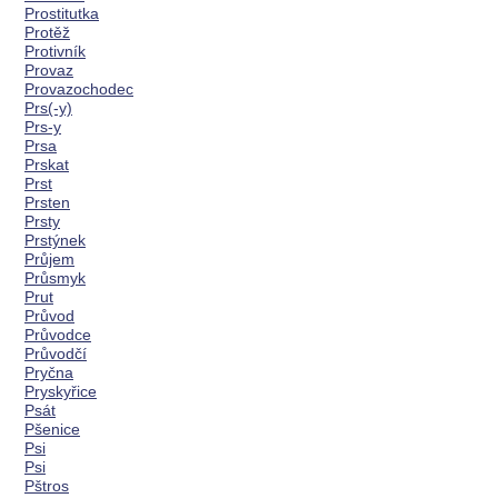
Prostitutka
Protěž
Protivník
Provaz
Provazochodec
Prs(-y)
Prs-y
Prsa
Prskat
Prst
Prsten
Prsty
Prstýnek
Průjem
Průsmyk
Prut
Průvod
Průvodce
Průvodčí
Pryčna
Pryskyřice
Psát
Pšenice
Psi
Psi
Pštros