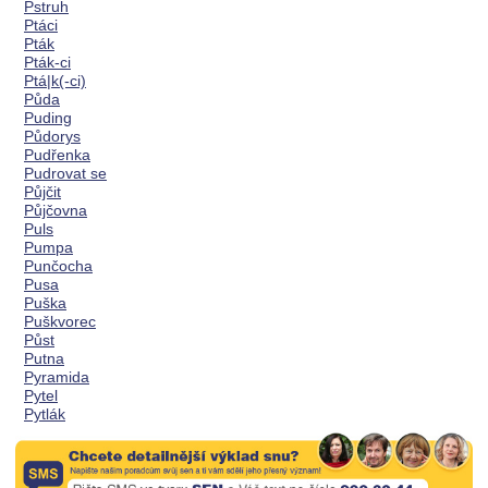
Pstruh
Ptáci
Pták
Pták-ci
Ptá|k(-ci)
Půda
Puding
Půdorys
Pudřenka
Pudrovat se
Půjčit
Půjčovna
Puls
Pumpa
Punčocha
Pusa
Puška
Puškvorec
Půst
Putna
Pyramida
Pytel
Pytlák