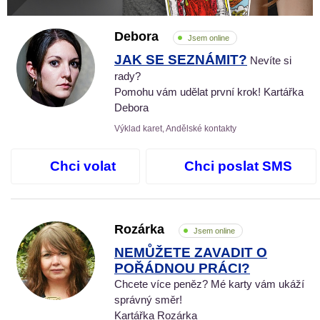
Debora
Jsem online
JAK SE SEZNÁMIT?
Nevíte si
rady?
Pomohu vám udělat první krok! Kartářka
Debora
Výklad karet, Andělské kontakty
Chci volat
Chci poslat SMS
Rozárka
Jsem online
NEMŮŽETE ZAVADIT O
POŘÁDNOU PRÁCI?
Chcete více peněz? Mé karty vám ukáží
správný směr!
Kartářka Rozárka