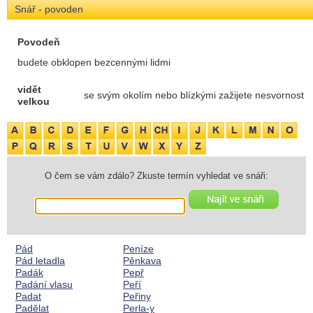
Snář - povoden
Povodeň
budete obklopen bezcennými lidmi
vidět
se svým okolím nebo blízkými zažijete nesvornost
velkou
O čem se vám zdálo? Zkuste termín vyhledat ve snáři:
Pád
Peníze
Pád letadla
Pěnkava
Padák
Pepř
Padání vlasu
Peří
Padat
Peřiny
Padělat
Perla-y