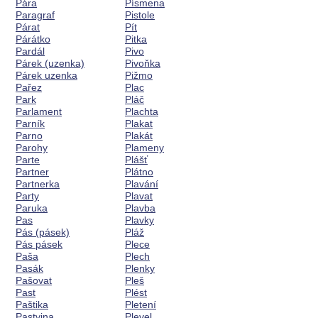
Pára
Písmena
Paragraf
Pistole
Párat
Pít
Párátko
Pitka
Pardál
Pivo
Párek (uzenka)
Pivoňka
Párek uzenka
Pižmo
Pařez
Plac
Park
Pláč
Parlament
Plachta
Parník
Plakat
Parno
Plakát
Parohy
Plameny
Parte
Plášť
Partner
Plátno
Partnerka
Plavání
Party
Plavat
Paruka
Plavba
Pas
Plavky
Pás (pásek)
Pláž
Pás pásek
Plece
Paša
Plech
Pasák
Plenky
Pašovat
Pleš
Past
Plést
Paštika
Pletení
Pastvina
Plevel