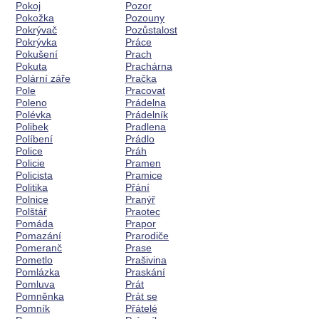
Pokoj
Pozor
Pokožka
Pozouny
Pokrývač
Pozůstalost
Pokrývka
Práce
Pokušení
Prach
Pokuta
Prachárna
Polární záře
Pračka
Pole
Pracovat
Poleno
Prádelna
Polévka
Prádelník
Polibek
Pradlena
Políbení
Prádlo
Police
Práh
Policie
Pramen
Policista
Pramice
Politika
Přání
Polnice
Pranýř
Polštář
Praotec
Pomáda
Prapor
Pomazání
Prarodiče
Pomeranč
Prase
Pometlo
Prašivina
Pomlázka
Praskání
Pomluva
Prát
Pomněnka
Prát se
Pomník
Přátelé