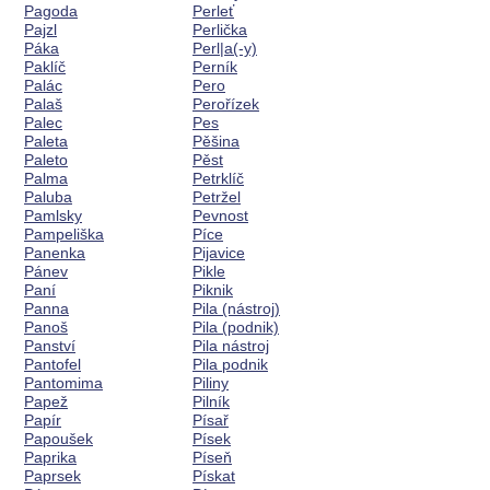
Pagoda
Perleť
Pajzl
Perlička
Páka
Perl|a(-y)
Paklíč
Perník
Palác
Pero
Palaš
Perořízek
Palec
Pes
Paleta
Pěšina
Paleto
Pěst
Palma
Petrklíč
Paluba
Petržel
Pamlsky
Pevnost
Pampeliška
Píce
Panenka
Pijavice
Pánev
Pikle
Paní
Piknik
Panna
Pila (nástroj)
Panoš
Pila (podnik)
Panství
Pila nástroj
Pantofel
Pila podnik
Pantomima
Piliny
Papež
Pilník
Papír
Písař
Papoušek
Písek
Paprika
Píseň
Paprsek
Pískat