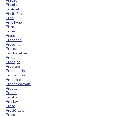
Přirození
Přísahat
Příštipek
Přístřešek
Přítel
Přítelkyně
Příze
Přízemí
Prkno
Proboden
Procenta
Proces
Procházet se
Prodat
Prodejna
Program
Promenáda
Proměnit se
Promrhat
Pronásledování
Propast
Prorok
Prosba
Proslov
Proso
Prostěradlo
Prostírat