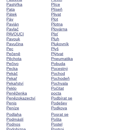
Pastýřka
Plíce
Pata
Plíseň
Pátek
Plivat
Páv
Plot
Pavián
Plotna
Pavlač
Plovárna
PAVOUCI
Plsť
Pavouk
Pluh
Pavučina
Plukovník
Pec
Plyš
Pečeně
Plýtvat
Pěchota
Pneumatika
Pečivo
Pobuda
Pecka
Pocestný
Pekáč
Pochod
Pekař
Pochodeň
Pekařství
Pochvala
Peklo
Počítat
Peněženka
pocta
Penězokazectví
Podbírat se
Penis
Podešev
Peníze
Podkova
Podlaha
Posrat se
Podmáslí
Pošta
Podnos
Postel
Podobizna
Postroj