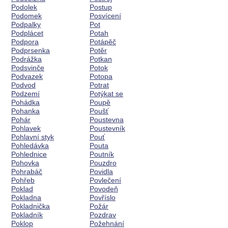
Podolek
Postup
Podomek
Posvícení
Podpalky
Pot
Podplácet
Potah
Podpora
Potápěč
Podprsenka
Potěr
Podrážka
Potkan
Podsvinče
Potok
Podvazek
Potopa
Podvod
Potrat
Podzemí
Potýkat se
Pohádka
Poupě
Pohanka
Poušť
Pohár
Poustevna
Pohlavek
Poustevník
Pohlavní styk
Pouť
Pohledávka
Pouta
Pohlednice
Poutník
Pohovka
Pouzdro
Pohrabáč
Povidla
Pohřeb
Povlečení
Poklad
Povodeň
Pokladna
Povříslo
Pokladnička
Požár
Pokladník
Pozdrav
Poklop
Požehnání