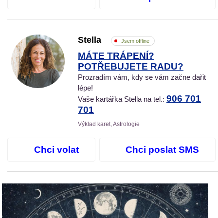
Stella
Jsem offline
MÁTE TRÁPENÍ?
POTŘEBUJETE RADU?
Prozradím vám, kdy se vám začne dařit
lépe!
906 701
Vaše kartářka Stella na tel.:
701
Výklad karet, Astrologie
Chci volat
Chci poslat SMS