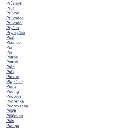
Průsmyk
Prut
Průvod
Průvodce
Průvodčí
Pryčna
Pryskyřice
Psát
Pšenice
Psi
Psi
Pštros
Pstruh
Ptáci
Pták
Pták-ci
Ptá|k(-ci)
Půda
Puding
Půdorys
Pudřenka
Pudrovat se
Půjčit
Půjčovna
Puls
Pumpa