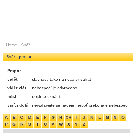
Home
- Snář
Snář - prapor
Prapor
vidět
slavnost, také na něco přísahat
vidět vlát
nebezpečí je odvráceno
nést
dojdete uznání
visící dolů
nevzdávejte se naděje, neboť překonáte nebezpečí