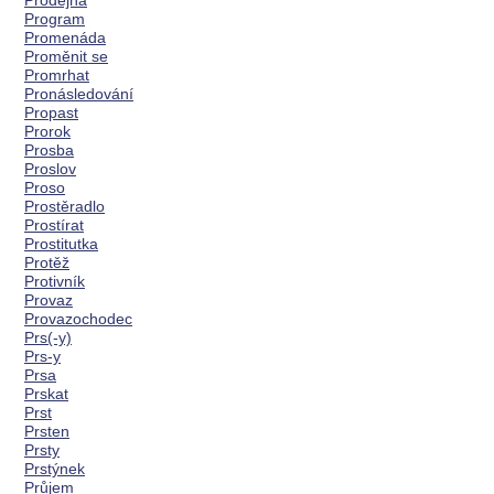
Prodejna
Program
Promenáda
Proměnit se
Promrhat
Pronásledování
Propast
Prorok
Prosba
Proslov
Proso
Prostěradlo
Prostírat
Prostitutka
Protěž
Protivník
Provaz
Provazochodec
Prs(-y)
Prs-y
Prsa
Prskat
Prst
Prsten
Prsty
Prstýnek
Průjem