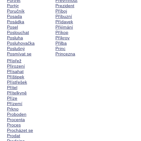
Portrét
Převrhnout
Portýr
Prezident
Poručník
Příboj
Posada
Příbuzní
Posádka
Přídavek
Posel
Přijímání
Poslouchat
Příkop
Posluha
Příkrov
Posluhovačka
Přilba
Poslušný
Princ
Posmívat se
Princezna
Přípřež
Přirození
Přísahat
Příštipek
Přístřešek
Přítel
Přítelkyně
Příze
Přízemí
Prkno
Proboden
Procenta
Proces
Procházet se
Prodat