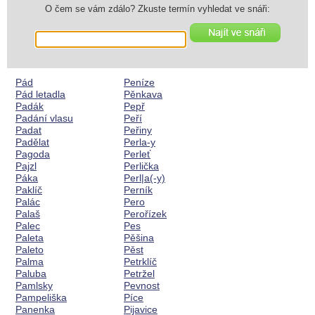
O čem se vám zdálo? Zkuste termín vyhledat ve snáři:
Pád
Peníze
Pád letadla
Pěnkava
Padák
Pepř
Padání vlasu
Peří
Padat
Peřiny
Padělat
Perla-y
Pagoda
Perleť
Pajzl
Perlička
Páka
Perl|a(-y)
Paklíč
Perník
Palác
Pero
Palaš
Perořízek
Palec
Pes
Paleta
Pěšina
Paleto
Pěst
Palma
Petrklíč
Paluba
Petržel
Pamlsky
Pevnost
Pampeliška
Píce
Panenka
Pijavice