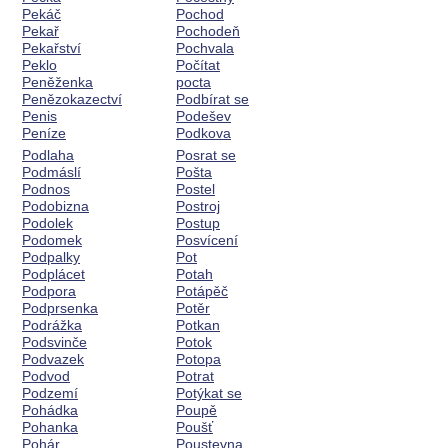
Pekáč
Pochod
Pekař
Pochodeň
Pekařství
Pochvala
Peklo
Počítat
Peněženka
pocta
Penězokazectví
Podbírat se
Penis
Podešev
Peníze
Podkova
Podlaha
Posrat se
Podmáslí
Pošta
Podnos
Postel
Podobizna
Postroj
Podolek
Postup
Podomek
Posvícení
Podpalky
Pot
Podplácet
Potah
Podpora
Potápěč
Podprsenka
Potěr
Podrážka
Potkan
Podsvinče
Potok
Podvazek
Potopa
Podvod
Potrat
Podzemí
Potýkat se
Pohádka
Poupě
Pohanka
Poušť
Pohár
Poustevna