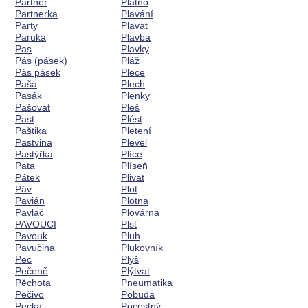
Partner
Plátno
Partnerka
Plavání
Party
Plavat
Paruka
Plavba
Pas
Plavky
Pás (pásek)
Pláž
Pás pásek
Plece
Paša
Plech
Pasák
Plenky
Pašovat
Pleš
Past
Plést
Paštika
Pletení
Pastvina
Plevel
Pastýřka
Plíce
Pata
Plíseň
Pátek
Plivat
Páv
Plot
Pavián
Plotna
Pavlač
Plovárna
PAVOUCI
Plsť
Pavouk
Pluh
Pavučina
Plukovník
Pec
Plyš
Pečeně
Plýtvat
Pěchota
Pneumatika
Pečivo
Pobuda
Pecka
Pocestný