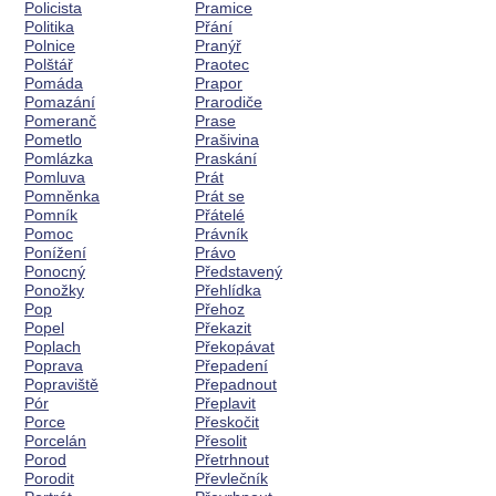
Policista
Pramice
Politika
Přání
Polnice
Pranýř
Polštář
Praotec
Pomáda
Prapor
Pomazání
Prarodiče
Pomeranč
Prase
Pometlo
Prašivina
Pomlázka
Praskání
Pomluva
Prát
Pomněnka
Prát se
Pomník
Přátelé
Pomoc
Právník
Ponížení
Právo
Ponocný
Představený
Ponožky
Přehlídka
Pop
Přehoz
Popel
Překazit
Poplach
Překopávat
Poprava
Přepadení
Popraviště
Přepadnout
Pór
Přeplavit
Porce
Přeskočit
Porcelán
Přesolit
Porod
Přetrhnout
Porodit
Převlečník