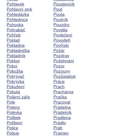
Pohlavek
Poustevník
Pohlavní styk
Pouť
Pohledávka
Pouta
Pohlednice
Poutník
Pohovka
Pouzdro
Pohrabáč
Povidla
Pohřeb
Povlečení
Poklad
Povodeň
Pokladna
Povříslo
Pokladnička
Požár
Pokladník
Pozdrav
Poklop
Požehnání
Pokoj
Pozor
Pokožka
Pozouny
Pokrývač
Pozůstalost
Pokrývka
Práce
Pokušení
Prach
Pokuta
Prachárna
Polární záře
Pračka
Pole
Pracovat
Poleno
Prádelna
Polévka
Prádelník
Polibek
Pradlena
Políbení
Prádlo
Police
Práh
Policie
Pramen