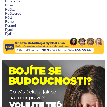
Punčocha
Pusa
Puška
Puškvorec
Půst
Putna
Pyramida
Pytel
Pytlák