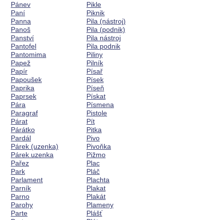
Pánev
Pikle
Paní
Piknik
Panna
Pila (nástroj)
Panoš
Pila (podnik)
Panství
Pila nástroj
Pantofel
Pila podnik
Pantomima
Piliny
Papež
Pilník
Papír
Písař
Papoušek
Písek
Paprika
Píseň
Paprsek
Pískat
Pára
Písmena
Paragraf
Pistole
Párat
Pít
Párátko
Pitka
Pardál
Pivo
Párek (uzenka)
Pivoňka
Párek uzenka
Pižmo
Pařez
Plac
Park
Pláč
Parlament
Plachta
Parník
Plakat
Parno
Plakát
Parohy
Plameny
Parte
Plášť