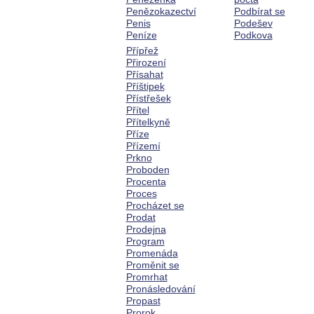
Penězokazectví
Podbírat se
Penis
Podešev
Peníze
Podkova
Přípřež
Přirození
Přísahat
Příštipek
Přístřešek
Přítel
Přítelkyně
Příze
Přízemí
Prkno
Proboden
Procenta
Proces
Procházet se
Prodat
Prodejna
Program
Promenáda
Proměnit se
Promrhat
Pronásledování
Propast
Prorok