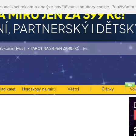
sonalizaci reklam a analýze náv?těvnosti soubory cookie. Používáním 
více]
• TAROT NA SRPEN ZA 49,-KČ... [více]
• NEJVĚTŠÍ ROČNÍ HOROSKOP NA 
lad karet
Horoskopy na míru
Věštci
Články
Vol