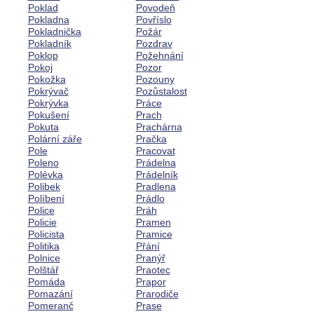
Poklad
Povodeň
Pokladna
Povříslo
Pokladnička
Požár
Pokladník
Pozdrav
Poklop
Požehnání
Pokoj
Pozor
Pokožka
Pozouny
Pokrývač
Pozůstalost
Pokrývka
Práce
Pokušení
Prach
Pokuta
Prachárna
Polární záře
Pračka
Pole
Pracovat
Poleno
Prádelna
Polévka
Prádelník
Polibek
Pradlena
Políbení
Prádlo
Police
Práh
Policie
Pramen
Policista
Pramice
Politika
Přání
Polnice
Pranýř
Polštář
Praotec
Pomáda
Prapor
Pomazání
Prarodiče
Pomeranč
Prase