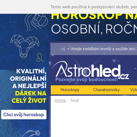
Tento web používá k poskytování služeb, per
KOP NA ROK 2026...[více]
• Volejte kartářkám levněji a využijte akci 35kč/min! [
Horoskopy
Charakteristiky
Výk
Home
- Snář