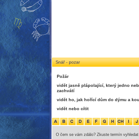
Snář - pozar
Požár
vidět jasně plápolající, který jedno ne
zachvátí
vidět ho, jak hořící dům do dýmu a kou
vidět nebo cítit
O čem se vám zdálo? Zkuste termín vyhledat 