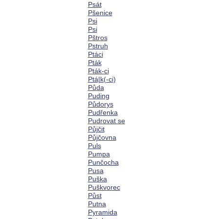
Psát
Pšenice
Psi
Psi
Pštros
Pstruh
Ptáci
Pták
Pták-ci
Ptá|k(-ci)
Půda
Puding
Půdorys
Pudřenka
Pudrovat se
Půjčit
Půjčovna
Puls
Pumpa
Punčocha
Pusa
Puška
Puškvorec
Půst
Putna
Pyramida