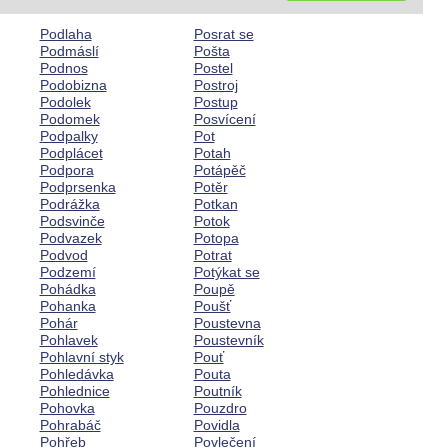
Podlaha
Posrat se
Podmáslí
Pošta
Podnos
Postel
Podobizna
Postroj
Podolek
Postup
Podomek
Posvícení
Podpalky
Pot
Podplácet
Potah
Podpora
Potápěč
Podprsenka
Potěr
Podrážka
Potkan
Podsvinče
Potok
Podvazek
Potopa
Podvod
Potrat
Podzemí
Potýkat se
Pohádka
Poupě
Pohanka
Poušť
Pohár
Poustevna
Pohlavek
Poustevník
Pohlavní styk
Pouť
Pohledávka
Pouta
Pohlednice
Poutník
Pohovka
Pouzdro
Pohrabáč
Povidla
Pohřeb
Povlečení