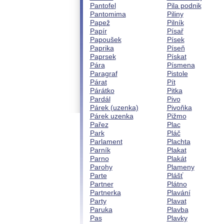
Pantofel
Pila podnik
Pantomima
Piliny
Papež
Pilník
Papír
Písař
Papoušek
Písek
Paprika
Píseň
Paprsek
Pískat
Pára
Písmena
Paragraf
Pistole
Párat
Pít
Párátko
Pitka
Pardál
Pivo
Párek (uzenka)
Pivoňka
Párek uzenka
Pižmo
Pařez
Plac
Park
Pláč
Parlament
Plachta
Parník
Plakat
Parno
Plakát
Parohy
Plameny
Parte
Plášť
Partner
Plátno
Partnerka
Plavání
Party
Plavat
Paruka
Plavba
Pas
Plavky