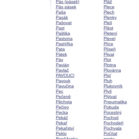
Pás (pásek)
Pláž
Pás pásek
Plece
Paša
Plech
Pasák
Plenky
Pašovat
Pleš
Past
Plést
Paštika
Pletení
Pastvina
Plevel
Pastýřka
Plíce
Pata
Plíseň
Pátek
Plivat
Páv
Plot
Pavián
Plotna
Pavlač
Plovárna
PAVOUCI
Plsť
Pavouk
Pluh
Pavučina
Plukovník
Pec
Plyš
Pečeně
Plýtvat
Pěchota
Pneumatika
Pečivo
Pobuda
Pecka
Pocestný
Pekáč
Pochod
Pekař
Pochodeň
Pekařství
Pochvala
Peklo
Počítat
Peněženka
pocta