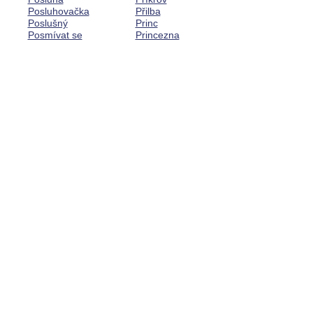
Posluhovačka
Přilba
Poslušný
Princ
Posmívat se
Princezna