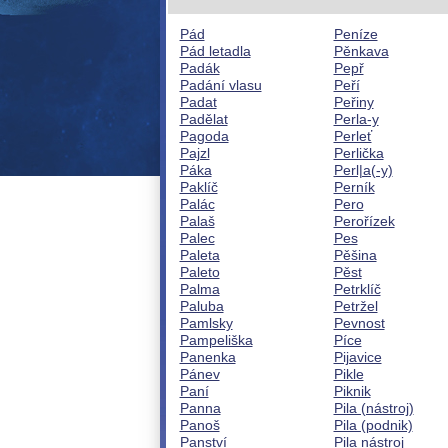
Pád
Peníze
Pád letadla
Pěnkava
Padák
Pepř
Padání vlasu
Peří
Padat
Peřiny
Padělat
Perla-y
Pagoda
Perleť
Pajzl
Perlička
Páka
Perl|a(-y)
Paklíč
Perník
Palác
Pero
Palaš
Perořízek
Palec
Pes
Paleta
Pěšina
Paleto
Pěst
Palma
Petrklíč
Paluba
Petržel
Pamlsky
Pevnost
Pampeliška
Píce
Panenka
Pijavice
Pánev
Pikle
Paní
Piknik
Panna
Pila (nástroj)
Panoš
Pila (podnik)
Panství
Pila nástroj