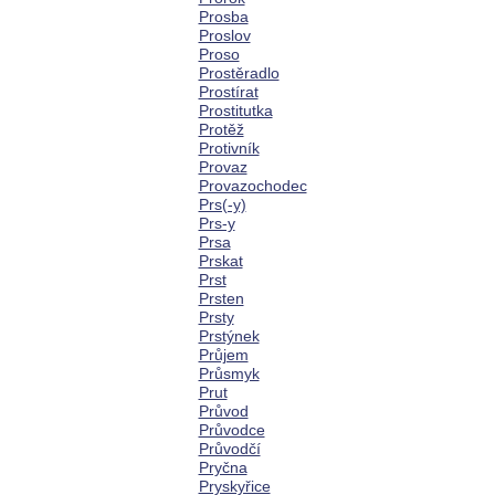
Prosba
Proslov
Proso
Prostěradlo
Prostírat
Prostitutka
Protěž
Protivník
Provaz
Provazochodec
Prs(-y)
Prs-y
Prsa
Prskat
Prst
Prsten
Prsty
Prstýnek
Průjem
Průsmyk
Prut
Průvod
Průvodce
Průvodčí
Pryčna
Pryskyřice