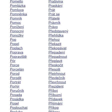
Pometlo
Prašivina
Pomlázka
Praskání
Pomluva
Prát
Pomněnka
Prát se
Pomník
Přátelé
Pomoc
Právník
Ponížení
Právo
Ponocný
Představený
Ponožky
Přehlídka
Pop
Přehoz
Popel
Překazit
Poplach
Překopávat
Poprava
Přepadení
Popraviště
Přepadnout
Pór
Přeplavit
Porce
Přeskočit
Porcelán
Přesolit
Porod
Přetrhnout
Porodit
Převlečník
Portrét
Převrhnout
Portýr
Prezident
Poručník
Příboj
Posada
Příbuzní
Posádka
Přídavek
Posel
Přijímání
Poslouchat
Příkop
Posluha
Příkrov