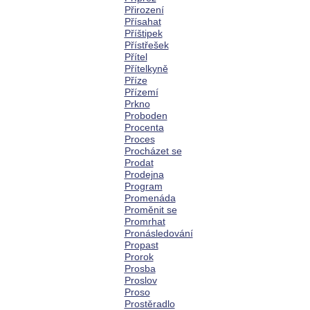
Přirození
Přísahat
Příštipek
Přístřešek
Přítel
Přítelkyně
Příze
Přízemí
Prkno
Proboden
Procenta
Proces
Procházet se
Prodat
Prodejna
Program
Promenáda
Proměnit se
Promrhat
Pronásledování
Propast
Prorok
Prosba
Proslov
Proso
Prostěradlo