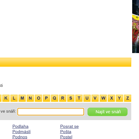
ti
ve snáři:
Podlaha
Posrat se
Podmáslí
Pošta
Podnos
Postel