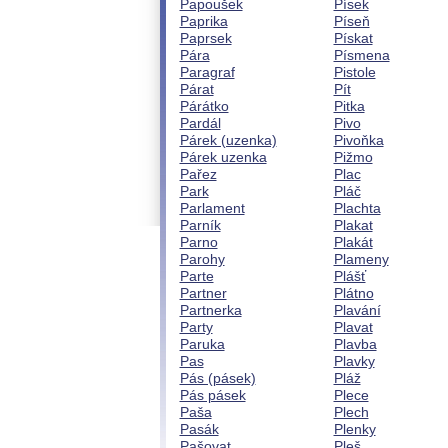
Papoušek
Písek
Paprika
Píseň
Paprsek
Pískat
Pára
Písmena
Paragraf
Pistole
Párat
Pít
Párátko
Pitka
Pardál
Pivo
Párek (uzenka)
Pivoňka
Párek uzenka
Pižmo
Pařez
Plac
Park
Pláč
Parlament
Plachta
Parník
Plakat
Parno
Plakát
Parohy
Plameny
Parte
Plášť
Partner
Plátno
Partnerka
Plavání
Party
Plavat
Paruka
Plavba
Pas
Plavky
Pás (pásek)
Pláž
Pás pásek
Plece
Paša
Plech
Pasák
Plenky
Pašovat
Pleš