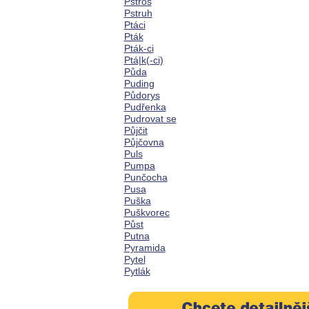
Pštros
Pstruh
Ptáci
Pták
Pták-ci
Ptá|k(-ci)
Půda
Puding
Půdorys
Pudřenka
Pudrovat se
Půjčit
Půjčovna
Puls
Pumpa
Punčocha
Pusa
Puška
Puškvorec
Půst
Putna
Pyramida
Pytel
Pytlák