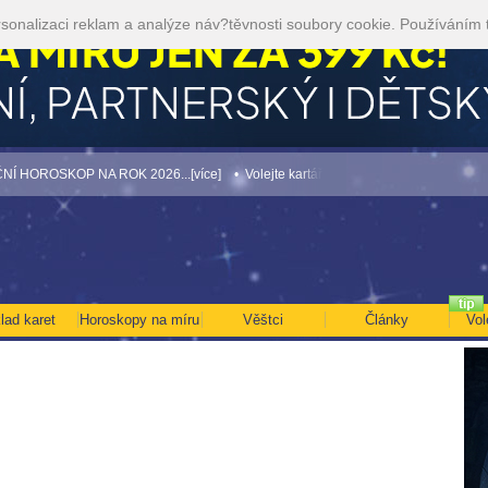
sonalizaci reklam a analýze náv?těvnosti soubory cookie. Používáním 
OP NA ROK 2026...[více]
• Volejte kartářkám levněji a využijte akci 35kč/min! [v
lad karet
Horoskopy na míru
Věštci
Články
Vol