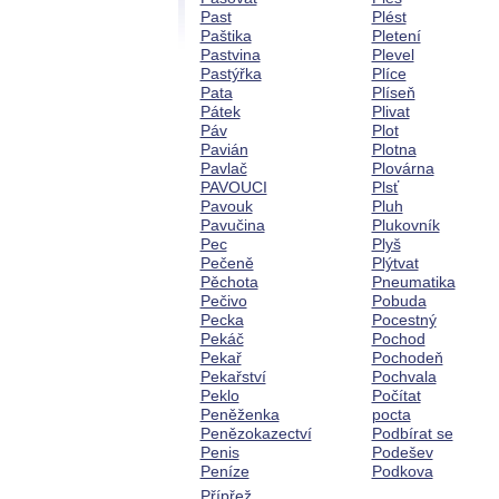
Past
Plést
Paštika
Pletení
Pastvina
Plevel
Pastýřka
Plíce
Pata
Plíseň
Pátek
Plivat
Páv
Plot
Pavián
Plotna
Pavlač
Plovárna
PAVOUCI
Plsť
Pavouk
Pluh
Pavučina
Plukovník
Pec
Plyš
Pečeně
Plýtvat
Pěchota
Pneumatika
Pečivo
Pobuda
Pecka
Pocestný
Pekáč
Pochod
Pekař
Pochodeň
Pekařství
Pochvala
Peklo
Počítat
Peněženka
pocta
Penězokazectví
Podbírat se
Penis
Podešev
Peníze
Podkova
Přípřež