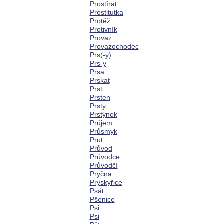
Prostírat
Prostitutka
Protěž
Protivník
Provaz
Provazochodec
Prs(-y)
Prs-y
Prsa
Prskat
Prst
Prsten
Prsty
Prstýnek
Průjem
Průsmyk
Prut
Průvod
Průvodce
Průvodčí
Pryčna
Pryskyřice
Psát
Pšenice
Psi
Psi