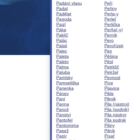
Padání vlasu
Peří
Padat
Peřiny
Padělat
Perla-y
Pagoda
Perleť
Pajzl
Perlička
Páka
Perl|a(-y)
Paklíč
Perník
Palác
Pero
Palaš
Perořízek
Palec
Pes
Paleta
Pěšina
Paleto
Pěst
Palma
Petrklíč
Paluba
Petržel
Pamlsky
Pevnost
Pampeliška
Píce
Panenka
Pijavice
Pánev
Pikle
Paní
Piknik
Panna
Pila (nástroj)
Panoš
Pila (podnik)
Panství
Pila nástroj
Pantofel
Pila podnik
Pantomima
Piliny
Papež
Pilník
Papír
Písař