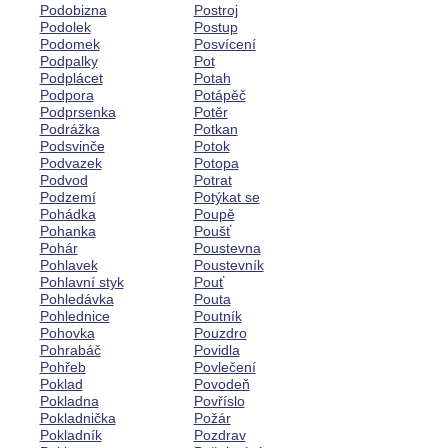
Podobizna
Postroj
Podolek
Postup
Podomek
Posvícení
Podpalky
Pot
Podplácet
Potah
Podpora
Potápěč
Podprsenka
Potěr
Podrážka
Potkan
Podsvinče
Potok
Podvazek
Potopa
Podvod
Potrat
Podzemí
Potýkat se
Pohádka
Poupě
Pohanka
Poušť
Pohár
Poustevna
Pohlavek
Poustevník
Pohlavní styk
Pouť
Pohledávka
Pouta
Pohlednice
Poutník
Pohovka
Pouzdro
Pohrabáč
Povidla
Pohřeb
Povlečení
Poklad
Povodeň
Pokladna
Povříslo
Pokladnička
Požár
Pokladník
Pozdrav