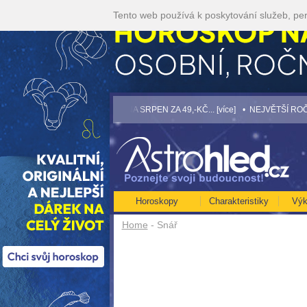
Tento web používá k poskytování služeb, per
kč/min! [více]
• TAROT NA SRPEN ZA 49,-KČ... [více]
• NEJVĚTŠÍ ROČNÍ HOROSK
Horoskopy
Charakteristiky
Výk
Home
- Snář