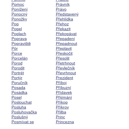
Pomoc
Právník
Ponížení
Právo
Ponocný
Představený
Ponožky
Přehlídka
Pop
Přehoz
Popel
Překazit
Poplach
Překopávat
Poprava
Přepadení
Popraviště
Přepadnout
Pór
Přeplavit
Porce
Přeskočit
Porcelán
Přesolit
Porod
Přetrhnout
Porodit
Převlečník
Portrét
Převrhnout
Portýr
Prezident
Poručník
Příboj
Posada
Příbuzní
Posádka
Přídavek
Posel
Přijímání
Poslouchat
Příkop
Posluha
Příkrov
Posluhovačka
Přilba
Poslušný
Princ
Posmívat se
Princezna