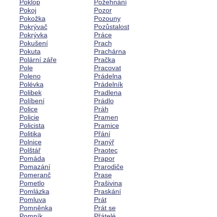
Poklop
Požehnání
Pokoj
Pozor
Pokožka
Pozouny
Pokrývač
Pozůstalost
Pokrývka
Práce
Pokušení
Prach
Pokuta
Prachárna
Polární záře
Pračka
Pole
Pracovat
Poleno
Prádelna
Polévka
Prádelník
Polibek
Pradlena
Políbení
Prádlo
Police
Práh
Policie
Pramen
Policista
Pramice
Politika
Přání
Polnice
Pranýř
Polštář
Praotec
Pomáda
Prapor
Pomazání
Prarodiče
Pomeranč
Prase
Pometlo
Prašivina
Pomlázka
Praskání
Pomluva
Prát
Pomněnka
Prát se
Pomník
Přátelé