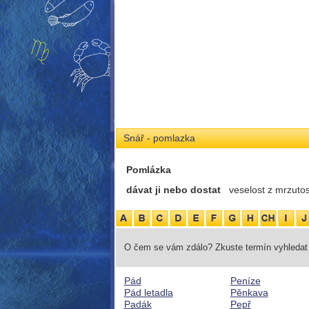
Snář - pomlazka
Pomlázka
dávat ji nebo dostat
veselost z mrzutos
O čem se vám zdálo? Zkuste termín vyhledat 
Pád
Peníze
Pád letadla
Pěnkava
Padák
Pepř