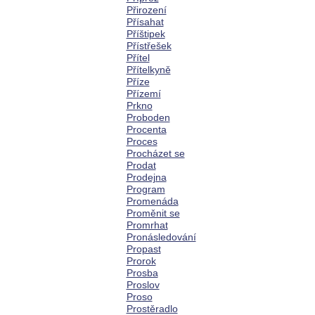
Přirození
Přísahat
Příštipek
Přístřešek
Přítel
Přítelkyně
Příze
Přízemí
Prkno
Proboden
Procenta
Proces
Procházet se
Prodat
Prodejna
Program
Promenáda
Proměnit se
Promrhat
Pronásledování
Propast
Prorok
Prosba
Proslov
Proso
Prostěradlo