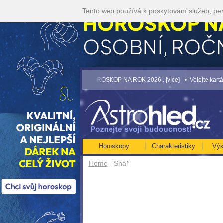
Tento web používá k poskytování služeb, per
]
• NEJVĚTŠÍ ROČNÍ HOROSKOP NA ROK 2026...[více]
• Volejte kartářkám levně
Horoskopy
Charakteristiky
Výk
Home
- Snář