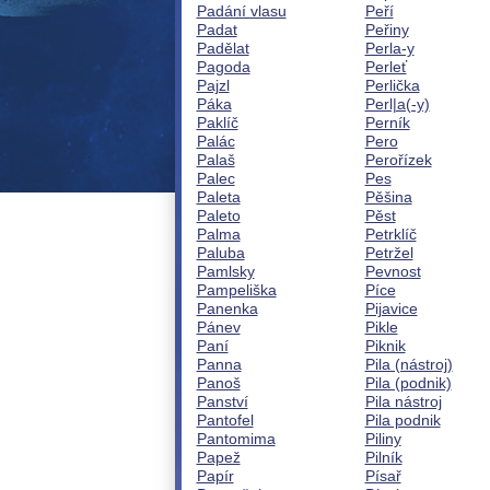
Padání vlasu
Peří
Padat
Peřiny
Padělat
Perla-y
Pagoda
Perleť
Pajzl
Perlička
Páka
Perl|a(-y)
Paklíč
Perník
Palác
Pero
Palaš
Perořízek
Palec
Pes
Paleta
Pěšina
Paleto
Pěst
Palma
Petrklíč
Paluba
Petržel
Pamlsky
Pevnost
Pampeliška
Píce
Panenka
Pijavice
Pánev
Pikle
Paní
Piknik
Panna
Pila (nástroj)
Panoš
Pila (podnik)
Panství
Pila nástroj
Pantofel
Pila podnik
Pantomima
Piliny
Papež
Pilník
Papír
Písař