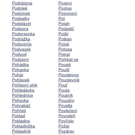
Podobizna
Postroj
Podolek
Postup
Podomek
Posvícení
Podpalky
Pot
Podplácet
Potah
Podpora
Potápěč
Podprsenka
Potěr
Podrážka
Potkan
Podsvinče
Potok
Podvazek
Potopa
Podvod
Potrat
Podzemí
Potýkat se
Pohádka
Poupě
Pohanka
Poušť
Pohár
Poustevna
Pohlavek
Poustevník
Pohlavní styk
Pouť
Pohledávka
Pouta
Pohlednice
Poutník
Pohovka
Pouzdro
Pohrabáč
Povidla
Pohřeb
Povlečení
Poklad
Povodeň
Pokladna
Povříslo
Pokladnička
Požár
Pokladník
Pozdrav