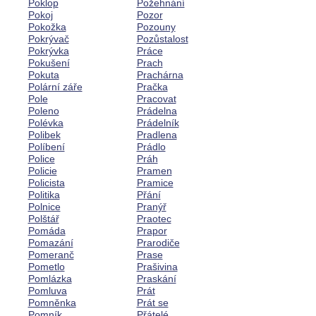
Poklop
Požehnání
Pokoj
Pozor
Pokožka
Pozouny
Pokrývač
Pozůstalost
Pokrývka
Práce
Pokušení
Prach
Pokuta
Prachárna
Polární záře
Pračka
Pole
Pracovat
Poleno
Prádelna
Polévka
Prádelník
Polibek
Pradlena
Políbení
Prádlo
Police
Práh
Policie
Pramen
Policista
Pramice
Politika
Přání
Polnice
Pranýř
Polštář
Praotec
Pomáda
Prapor
Pomazání
Prarodiče
Pomeranč
Prase
Pometlo
Prašivina
Pomlázka
Praskání
Pomluva
Prát
Pomněnka
Prát se
Pomník
Přátelé