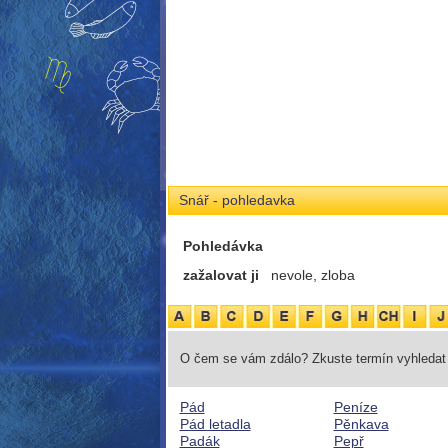
Snář - pohledavka
Pohledávka
zažalovat ji
nevole, zloba
O čem se vám zdálo? Zkuste termín vyhledat 
Pád
Peníze
Pád letadla
Pěnkava
Padák
Pepř