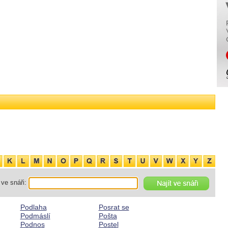
ve snáři:
Podlaha
Posrat se
Podmáslí
Pošta
Podnos
Postel