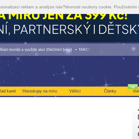
sonalizaci reklam a analýze náv?těvnosti soubory cookie. Používáním 
ji a využijte akci 35kč/min! [více]
• TAROT NA SRPEN ZA 49,-KČ... [více]
• NEJ
lad karet
Horoskopy na míru
Věštci
Články
Vol