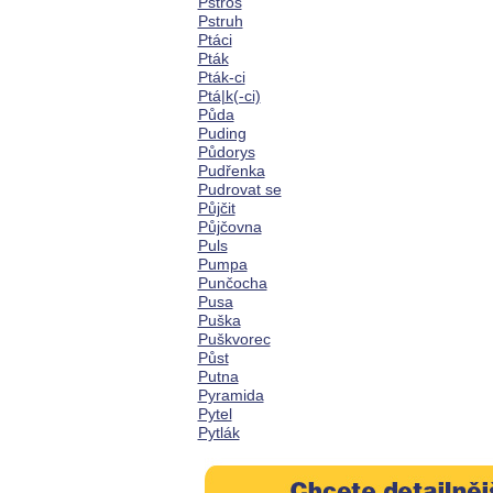
Pštros
Pstruh
Ptáci
Pták
Pták-ci
Ptá|k(-ci)
Půda
Puding
Půdorys
Pudřenka
Pudrovat se
Půjčit
Půjčovna
Puls
Pumpa
Punčocha
Pusa
Puška
Puškvorec
Půst
Putna
Pyramida
Pytel
Pytlák