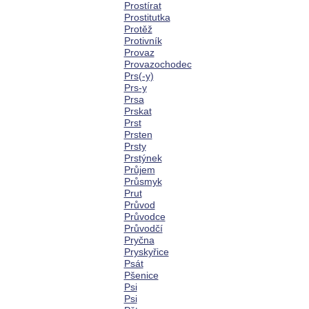
Prostírat
Prostitutka
Protěž
Protivník
Provaz
Provazochodec
Prs(-y)
Prs-y
Prsa
Prskat
Prst
Prsten
Prsty
Prstýnek
Průjem
Průsmyk
Prut
Průvod
Průvodce
Průvodčí
Pryčna
Pryskyřice
Psát
Pšenice
Psi
Psi