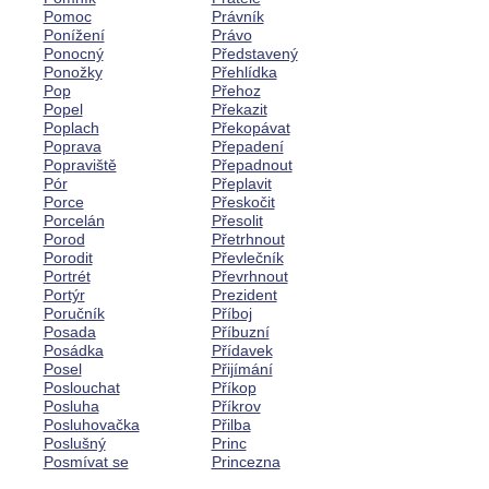
Pomoc
Právník
Ponížení
Právo
Ponocný
Představený
Ponožky
Přehlídka
Pop
Přehoz
Popel
Překazit
Poplach
Překopávat
Poprava
Přepadení
Popraviště
Přepadnout
Pór
Přeplavit
Porce
Přeskočit
Porcelán
Přesolit
Porod
Přetrhnout
Porodit
Převlečník
Portrét
Převrhnout
Portýr
Prezident
Poručník
Příboj
Posada
Příbuzní
Posádka
Přídavek
Posel
Přijímání
Poslouchat
Příkop
Posluha
Příkrov
Posluhovačka
Přilba
Poslušný
Princ
Posmívat se
Princezna