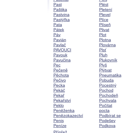
Past
Plést
Paštika
Pletení
Pastvina
Plevel
Pastýřka
Plíce
Pata
Plíseň
Pátek
Plivat
Páv
Plot
Pavián
Plotna
Pavlač
Plovárna
PAVOUCI
Plsť
Pavouk
Pluh
Pavučina
Plukovník
Pec
Plyš
Pečeně
Plýtvat
Pěchota
Pneumatika
Pečivo
Pobuda
Pecka
Pocestný
Pekáč
Pochod
Pekař
Pochodeň
Pekařství
Pochvala
Peklo
Počítat
Peněženka
pocta
Penězokazectví
Podbírat se
Penis
Podešev
Peníze
Podkova
Přípřež