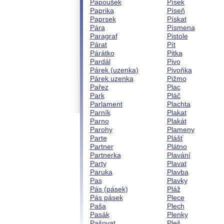
Papoušek
Písek
Paprika
Píseň
Paprsek
Pískat
Pára
Písmena
Paragraf
Pistole
Párat
Pít
Párátko
Pitka
Pardál
Pivo
Párek (uzenka)
Pivoňka
Párek uzenka
Pižmo
Pařez
Plac
Park
Pláč
Parlament
Plachta
Parník
Plakat
Parno
Plakát
Parohy
Plameny
Parte
Plášť
Partner
Plátno
Partnerka
Plavání
Party
Plavat
Paruka
Plavba
Pas
Plavky
Pás (pásek)
Pláž
Pás pásek
Plece
Paša
Plech
Pasák
Plenky
Pašovat
Pleš