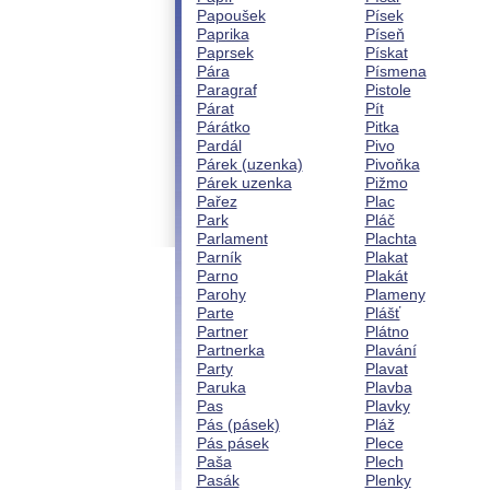
Papoušek
Písek
Paprika
Píseň
Paprsek
Pískat
Pára
Písmena
Paragraf
Pistole
Párat
Pít
Párátko
Pitka
Pardál
Pivo
Párek (uzenka)
Pivoňka
Párek uzenka
Pižmo
Pařez
Plac
Park
Pláč
Parlament
Plachta
Parník
Plakat
Parno
Plakát
Parohy
Plameny
Parte
Plášť
Partner
Plátno
Partnerka
Plavání
Party
Plavat
Paruka
Plavba
Pas
Plavky
Pás (pásek)
Pláž
Pás pásek
Plece
Paša
Plech
Pasák
Plenky