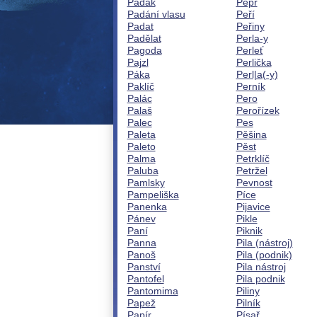
Padák
Pepř
Padání vlasu
Peří
Padat
Peřiny
Padělat
Perla-y
Pagoda
Perleť
Pajzl
Perlička
Páka
Perl|a(-y)
Paklíč
Perník
Palác
Pero
Palaš
Perořízek
Palec
Pes
Paleta
Pěšina
Paleto
Pěst
Palma
Petrklíč
Paluba
Petržel
Pamlsky
Pevnost
Pampeliška
Píce
Panenka
Pijavice
Pánev
Pikle
Paní
Piknik
Panna
Pila (nástroj)
Panoš
Pila (podnik)
Panství
Pila nástroj
Pantofel
Pila podnik
Pantomima
Piliny
Papež
Pilník
Papír
Písař