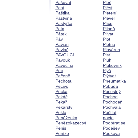
Pašovat
Pleš
Past
Plést
Paštika
Pletení
Pastvina
Plevel
Pastýřka
Plíce
Pata
Plíseň
Pátek
Plivat
Páv
Plot
Pavián
Plotna
Pavlač
Plovárna
PAVOUCI
Plsť
Pavouk
Pluh
Pavučina
Plukovník
Pec
Plyš
Pečeně
Plýtvat
Pěchota
Pneumatika
Pečivo
Pobuda
Pecka
Pocestný
Pekáč
Pochod
Pekař
Pochodeň
Pekařství
Pochvala
Peklo
Počítat
Peněženka
pocta
Penězokazectví
Podbírat se
Penis
Podešev
Peníze
Podkova