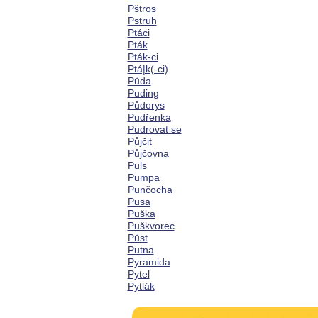
Pštros
Pstruh
Ptáci
Pták
Pták-ci
Ptá|k(-ci)
Půda
Puding
Půdorys
Pudřenka
Pudrovat se
Půjčit
Půjčovna
Puls
Pumpa
Punčocha
Pusa
Puška
Puškvorec
Půst
Putna
Pyramida
Pytel
Pytlák