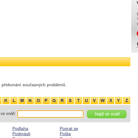
aké překonání současných problémů.
ve snáři:
Podlaha
Posrat se
Podmáslí
Pošta