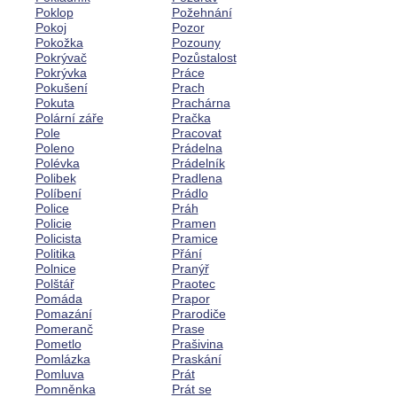
Poklop
Požehnání
Pokoj
Pozor
Pokožka
Pozouny
Pokrývač
Pozůstalost
Pokrývka
Práce
Pokušení
Prach
Pokuta
Prachárna
Polární záře
Pračka
Pole
Pracovat
Poleno
Prádelna
Polévka
Prádelník
Polibek
Pradlena
Políbení
Prádlo
Police
Práh
Policie
Pramen
Policista
Pramice
Politika
Přání
Polnice
Pranýř
Polštář
Praotec
Pomáda
Prapor
Pomazání
Prarodiče
Pomeranč
Prase
Pometlo
Prašivina
Pomlázka
Praskání
Pomluva
Prát
Pomněnka
Prát se