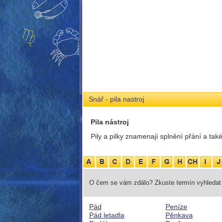
Snář - pila nastroj
Pila nástroj
Pily a pilky znamenají splnění přání a t
O čem se vám zdálo? Zkuste termín vyhledat 
Pád
Peníze
Pád letadla
Pěnkava