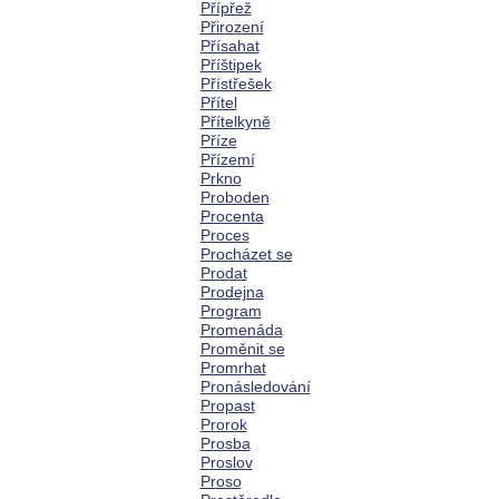
Přípřež
Přirození
Přísahat
Příštipek
Přístřešek
Přítel
Přítelkyně
Příze
Přízemí
Prkno
Proboden
Procenta
Proces
Procházet se
Prodat
Prodejna
Program
Promenáda
Proměnit se
Promrhat
Pronásledování
Propast
Prorok
Prosba
Proslov
Proso