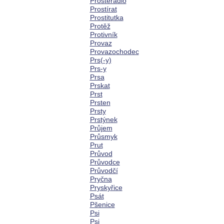
Prostěradlo
Prostírat
Prostitutka
Protěž
Protivník
Provaz
Provazochodec
Prs(-y)
Prs-y
Prsa
Prskat
Prst
Prsten
Prsty
Prstýnek
Průjem
Průsmyk
Prut
Průvod
Průvodce
Průvodčí
Pryčna
Pryskyřice
Psát
Pšenice
Psi
Psi