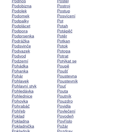
Podnos
Postel
Podobizna
Postroj
Podolek
Postup
Podomek
Posvícení
Podpalky
Pot
Podplácet
Potah
Podpora
Potápěč
Podprsenka
Potěr
Podrážka
Potkan
Podsvinče
Potok
Podvazek
Potopa
Podvod
Potrat
Podzemí
Potýkat se
Pohádka
Poupě
Pohanka
Poušť
Pohár
Poustevna
Pohlavek
Poustevník
Pohlavní styk
Pouť
Pohledávka
Pouta
Pohlednice
Poutník
Pohovka
Pouzdro
Pohrabáč
Povidla
Pohřeb
Povlečení
Poklad
Povodeň
Pokladna
Povříslo
Pokladnička
Požár
Pokladník
Pozdrav