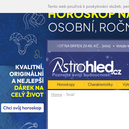
Tento web používá k poskytování služeb, per
 ROK 2026...[více]
• TAROT NA SRPEN ZA 49,-KČ... [více]
• Volejte kartářkám 
Horoskopy
Charakteristiky
Výk
Home
- Snář