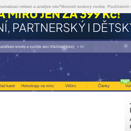
sonalizaci reklam a analýze náv?těvnosti soubory cookie. Používáním 
levněji a využijte akci 35kč/min! [více]
• NEJVĚTŠÍ ROČNÍ HOROSKOP NA ROK 202
lad karet
Horoskopy na míru
Věštci
Články
Vol