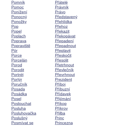
Pomník
Přátelé
Pomoc
Právník
Ponížení
Právo
Ponocný
Představený
Ponožky
Přehlídka
Pop
Přehoz
Popel
Překazit
Poplach
Překopávat
Poprava
Přepadení
Popraviště
Přepadnout
Pór
Přeplavit
Porce
Přeskočit
Porcelán
Přesolit
Porod
Přetrhnout
Porodit
Převlečník
Portrét
Převrhnout
Portýr
Prezident
Poručník
Příboj
Posada
Příbuzní
Posádka
Přídavek
Posel
Přijímání
Poslouchat
Příkop
Posluha
Příkrov
Posluhovačka
Přilba
Poslušný
Princ
Posmívat se
Princezna