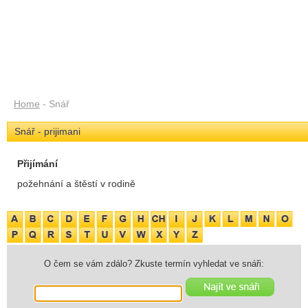
Home
- Snář
Snář - prijimani
Přijímání
požehnání a štěstí v rodině
O čem se vám zdálo? Zkuste termín vyhledat ve snáři: