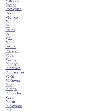
Průvodčí
Pryčna
Pryskyřice
Psát
Pšenice
Psi
Psi
Pštros
Pstruh
Ptáci
Pták
Pták-ci
Ptá|k(-ci)
Půda
Puding
Půdorys
Pudřenka
Pudrovat se
Půjčit
Půjčovna
Puls
Pumpa
Punčocha
Pusa
Puška
Puškvorec
Půst