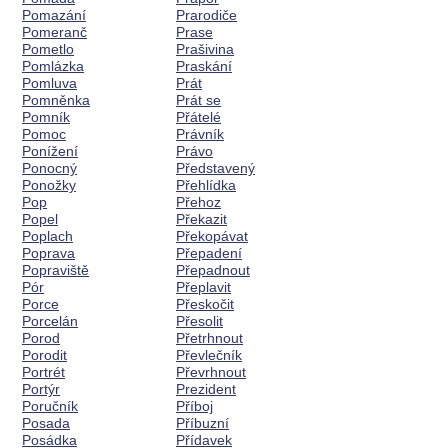
Pomazání
Prarodiče
Pomeranč
Prase
Pometlo
Prašivina
Pomlázka
Praskání
Pomluva
Prát
Pomněnka
Prát se
Pomník
Přátelé
Pomoc
Právník
Ponížení
Právo
Ponocný
Představený
Ponožky
Přehlídka
Pop
Přehoz
Popel
Překazit
Poplach
Překopávat
Poprava
Přepadení
Popraviště
Přepadnout
Pór
Přeplavit
Porce
Přeskočit
Porcelán
Přesolit
Porod
Přetrhnout
Porodit
Převlečník
Portrét
Převrhnout
Portýr
Prezident
Poručník
Příboj
Posada
Příbuzní
Posádka
Přídavek