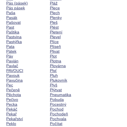
Pás (pásek)
Pláž
Pás pásek
Plece
Paša
Plech
Pasák
Plenky
Pašovat
Pleš
Past
Plést
Paštika
Pletení
Pastvina
Plevel
Pastýřka
Plíce
Pata
Plíseň
Pátek
Plivat
Páv
Plot
Pavián
Plotna
Pavlač
Plovárna
PAVOUCI
Plsť
Pavouk
Pluh
Pavučina
Plukovník
Pec
Plyš
Pečeně
Plýtvat
Pěchota
Pneumatika
Pečivo
Pobuda
Pecka
Pocestný
Pekáč
Pochod
Pekař
Pochodeň
Pekařství
Pochvala
Peklo
Počítat