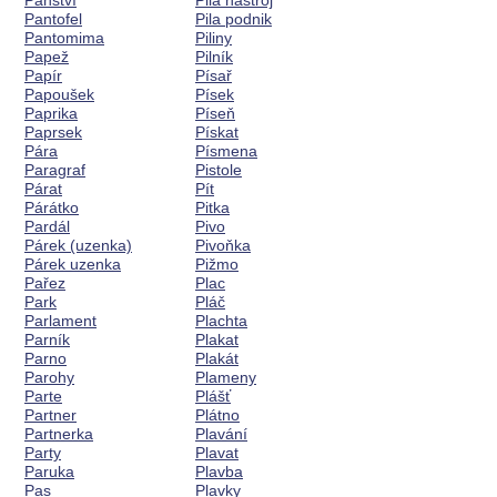
Panství
Pila nástroj
Pantofel
Pila podnik
Pantomima
Piliny
Papež
Pilník
Papír
Písař
Papoušek
Písek
Paprika
Píseň
Paprsek
Pískat
Pára
Písmena
Paragraf
Pistole
Párat
Pít
Párátko
Pitka
Pardál
Pivo
Párek (uzenka)
Pivoňka
Párek uzenka
Pižmo
Pařez
Plac
Park
Pláč
Parlament
Plachta
Parník
Plakat
Parno
Plakát
Parohy
Plameny
Parte
Plášť
Partner
Plátno
Partnerka
Plavání
Party
Plavat
Paruka
Plavba
Pas
Plavky