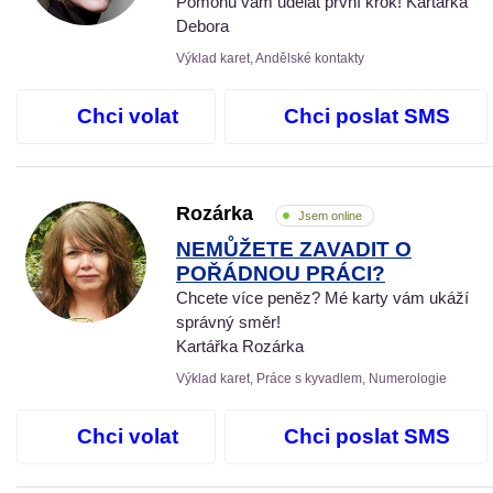
Pomohu vám udělat první krok! Kartářka
Debora
Výklad karet, Andělské kontakty
Chci volat
Chci poslat SMS
Rozárka
Jsem online
NEMŮŽETE ZAVADIT O
POŘÁDNOU PRÁCI?
Chcete více peněz? Mé karty vám ukáží
správný směr!
Kartářka Rozárka
Výklad karet, Práce s kyvadlem, Numerologie
Chci volat
Chci poslat SMS