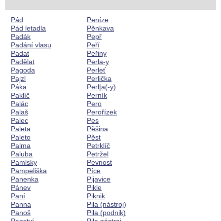
Pád
Peníze
Pád letadla
Pěnkava
Padák
Pepř
Padání vlasu
Peří
Padat
Peřiny
Padělat
Perla-y
Pagoda
Perleť
Pajzl
Perlička
Páka
Perl|a(-y)
Paklíč
Perník
Palác
Pero
Palaš
Perořízek
Palec
Pes
Paleta
Pěšina
Paleto
Pěst
Palma
Petrklíč
Paluba
Petržel
Pamlsky
Pevnost
Pampeliška
Píce
Panenka
Pijavice
Pánev
Pikle
Paní
Piknik
Panna
Pila (nástroj)
Panoš
Pila (podnik)