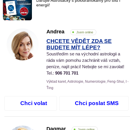
Darujte Astrosáčky s polodrahokamy pro sílu i
energii!
Andrea
Jsem online
CHCETE VĚDĚT ZDA SE
BUDETE MÍT LÉPE?
Soustředím se na východní astrologii a
ráda vám pomohu zachránit váš vztah,
peníze, najít práci! Nebojte se mi zavolat!
Tel.:
906 701 701
Výklad karet, Astrologie, Numerologie, Feng-Shui, I -
Ťing
Chci volat
Chci poslat SMS
Dagmar
Jsem online