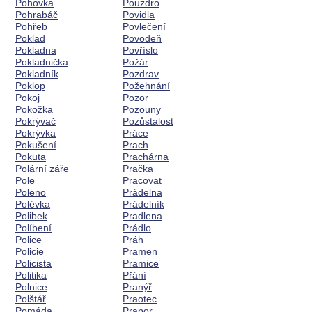
Pohovka
Pouzdro
Pohrabáč
Povidla
Pohřeb
Povlečení
Poklad
Povodeň
Pokladna
Povříslo
Pokladnička
Požár
Pokladník
Pozdrav
Poklop
Požehnání
Pokoj
Pozor
Pokožka
Pozouny
Pokrývač
Pozůstalost
Pokrývka
Práce
Pokušení
Prach
Pokuta
Prachárna
Polární záře
Pračka
Pole
Pracovat
Poleno
Prádelna
Polévka
Prádelník
Polibek
Pradlena
Políbení
Prádlo
Police
Práh
Policie
Pramen
Policista
Pramice
Politika
Přání
Polnice
Pranýř
Polštář
Praotec
Pomáda
Prapor