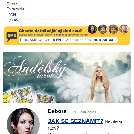
Putna
Pyramida
Pytel
Pytlák
Debora
Jsem online
JAK SE SEZNÁMIT?
Nevíte si
rady?