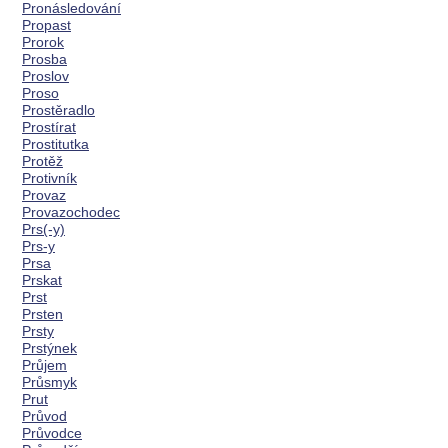
Pronásledování
Propast
Prorok
Prosba
Proslov
Proso
Prostěradlo
Prostírat
Prostitutka
Protěž
Protivník
Provaz
Provazochodec
Prs(-y)
Prs-y
Prsa
Prskat
Prst
Prsten
Prsty
Prstýnek
Průjem
Průsmyk
Prut
Průvod
Průvodce