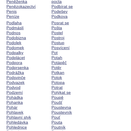
Peněženka
pocta
Penězokazectví
Podbírat se
Penis
Podešev
Peníze
Podkova
Podlaha
Posrat se
Podmáslí
Pošta
Podnos
Postel
Podobizna
Postroj
Podolek
Postup
Podomek
Posvícení
Podpalky
Pot
Podplácet
Potah
Podpora
Potápěč
Podprsenka
Potěr
Podrážka
Potkan
Podsvinče
Potok
Podvazek
Potopa
Podvod
Potrat
Podzemí
Potýkat se
Pohádka
Poupě
Pohanka
Poušť
Pohár
Poustevna
Pohlavek
Poustevník
Pohlavní styk
Pouť
Pohledávka
Pouta
Pohlednice
Poutník