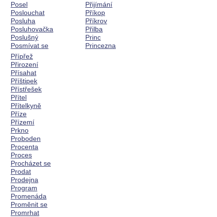
Posel
Přijímání
Poslouchat
Příkop
Posluha
Příkrov
Posluhovačka
Přilba
Poslušný
Princ
Posmívat se
Princezna
Přípřež
Přirození
Přísahat
Příštipek
Přístřešek
Přítel
Přítelkyně
Příze
Přízemí
Prkno
Proboden
Procenta
Proces
Procházet se
Prodat
Prodejna
Program
Promenáda
Proměnit se
Promrhat