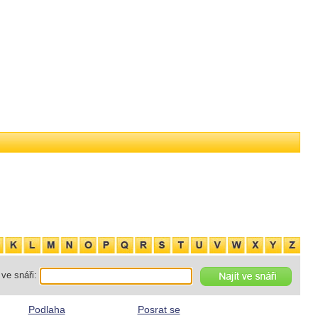
ve snáři:
Podlaha
Posrat se