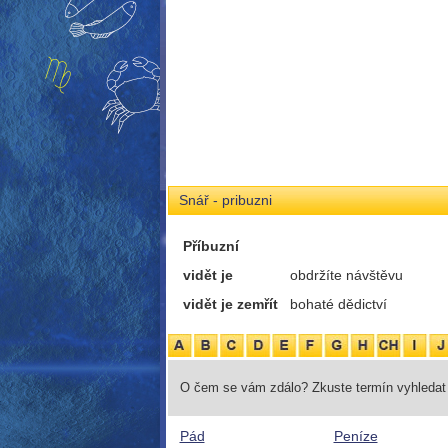
Snář - pribuzni
Příbuzní
vidět je
obdržíte návštěvu
vidět je zemřít
bohaté dědictví
O čem se vám zdálo? Zkuste termín vyhledat 
Pád
Peníze