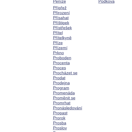
Peníze
Podkova
Přípřež
Přirození
Přísahat
Příštipek
Přístřešek
Přítel
Přítelkyně
Příze
Přízemí
Prkno
Proboden
Procenta
Proces
Procházet se
Prodat
Prodejna
Program
Promenáda
Proměnit se
Promrhat
Pronásledování
Propast
Prorok
Prosba
Proslov