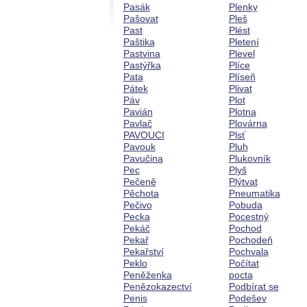
Pasák
Plenky
Pašovat
Pleš
Past
Plést
Paštika
Pletení
Pastvina
Plevel
Pastýřka
Plíce
Pata
Plíseň
Pátek
Plivat
Páv
Plot
Pavián
Plotna
Pavlač
Plovárna
PAVOUCI
Plsť
Pavouk
Pluh
Pavučina
Plukovník
Pec
Plyš
Pečeně
Plýtvat
Pěchota
Pneumatika
Pečivo
Pobuda
Pecka
Pocestný
Pekáč
Pochod
Pekař
Pochodeň
Pekařství
Pochvala
Peklo
Počítat
Peněženka
pocta
Penězokazectví
Podbírat se
Penis
Podešev