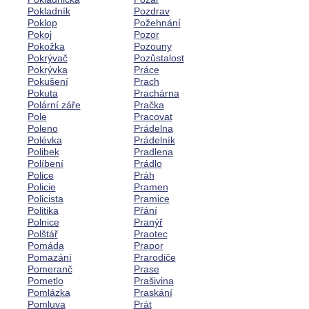
Pokladník
Pozdrav
Poklop
Požehnání
Pokoj
Pozor
Pokožka
Pozouny
Pokrývač
Pozůstalost
Pokrývka
Práce
Pokušení
Prach
Pokuta
Prachárna
Polární záře
Pračka
Pole
Pracovat
Poleno
Prádelna
Polévka
Prádelník
Polibek
Pradlena
Políbení
Prádlo
Police
Práh
Policie
Pramen
Policista
Pramice
Politika
Přání
Polnice
Pranýř
Polštář
Praotec
Pomáda
Prapor
Pomazání
Prarodiče
Pomeranč
Prase
Pometlo
Prašivina
Pomlázka
Praskání
Pomluva
Prát