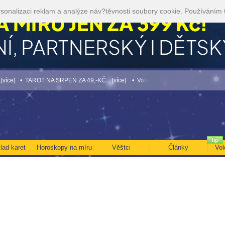
sonalizaci reklam a analýze náv?těvnosti soubory cookie. Používáním 
 TAROT NA SRPEN ZA 49,-KČ... [více]
• Volejte kartářkám levněji a využijte akci 3
lad karet
Horoskopy na míru
Věštci
Články
Vol