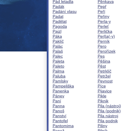
Pád letadla
Pěnkava
Padák
Pepř
Padání vlasu
Peří
Padat
Peřiny
Padělat
Perla-y
Pagoda
Perleť
Pajzl
Perlička
Páka
Perl|a(-y)
Paklíč
Perník
Palác
Pero
Palaš
Perořízek
Palec
Pes
Paleta
Pěšina
Paleto
Pěst
Palma
Petrklíč
Paluba
Petržel
Pamlsky
Pevnost
Pampeliška
Píce
Panenka
Pijavice
Pánev
Pikle
Paní
Piknik
Panna
Pila (nástroj)
Panoš
Pila (podnik)
Panství
Pila nástroj
Pantofel
Pila podnik
Pantomima
Piliny
Papež
Pilník