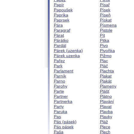
Papír
Písař
Papoušek
Písek
Paprika
Píseň
Paprsek
Pískat
Pára
Písmena
Paragraf
Pistole
Párat
Pít
Párátko
Pitka
Pardál
Pivo
Párek (uzenka)
Pivoňka
Párek uzenka
Pižmo
Pařez
Plac
Park
Pláč
Parlament
Plachta
Parník
Plakat
Parno
Plakát
Parohy
Plameny
Parte
Plášť
Partner
Plátno
Partnerka
Plavání
Party
Plavat
Paruka
Plavba
Pas
Plavky
Pás (pásek)
Pláž
Pás pásek
Plece
Paša
Plech