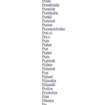
Proso
Prostěradlo
Prostírat
Prostitutka
Protěž
Protivník
Provaz
Provazochodec
Prs(-y)
Prs-y
Prsa
Prskat
Prst
Prsten
Prsty
Prstýnek
Průjem
Průsmyk
Prut
Průvod
Průvodce
Průvodčí
Pryčna
Pryskyřice
Psát
Pšenice
Psi