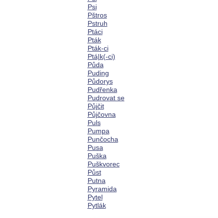
Psi
Pštros
Pstruh
Ptáci
Pták
Pták-ci
Ptá|k(-ci)
Půda
Puding
Půdorys
Pudřenka
Pudrovat se
Půjčit
Půjčovna
Puls
Pumpa
Punčocha
Pusa
Puška
Puškvorec
Půst
Putna
Pyramida
Pytel
Pytlák