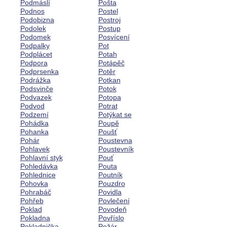
Podmáslí
Pošta
Podnos
Postel
Podobizna
Postroj
Podolek
Postup
Podomek
Posvícení
Podpalky
Pot
Podplácet
Potah
Podpora
Potápěč
Podprsenka
Potěr
Podrážka
Potkan
Podsvinče
Potok
Podvazek
Potopa
Podvod
Potrat
Podzemí
Potýkat se
Pohádka
Poupě
Pohanka
Poušť
Pohár
Poustevna
Pohlavek
Poustevník
Pohlavní styk
Pouť
Pohledávka
Pouta
Pohlednice
Poutník
Pohovka
Pouzdro
Pohrabáč
Povidla
Pohřeb
Povlečení
Poklad
Povodeň
Pokladna
Povříslo
Pokladnička
Požár