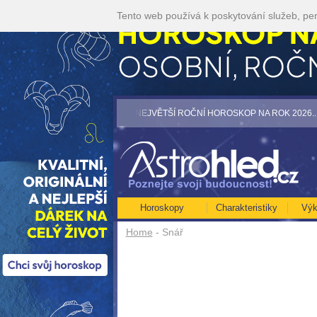
Tento web používá k poskytování služeb, per
te akci 35kč/min! [více]
• NEJVĚTŠÍ ROČNÍ HOROSKOP NA ROK 2026...[více]
•
Horoskopy
Charakteristiky
Výk
Home
- Snář