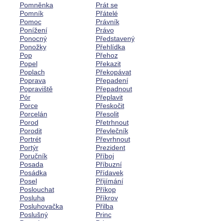
Pomněnka
Prát se
Pomník
Přátelé
Pomoc
Právník
Ponížení
Právo
Ponocný
Představený
Ponožky
Přehlídka
Pop
Přehoz
Popel
Překazit
Poplach
Překopávat
Poprava
Přepadení
Popraviště
Přepadnout
Pór
Přeplavit
Porce
Přeskočit
Porcelán
Přesolit
Porod
Přetrhnout
Porodit
Převlečník
Portrét
Převrhnout
Portýr
Prezident
Poručník
Příboj
Posada
Příbuzní
Posádka
Přídavek
Posel
Přijímání
Poslouchat
Příkop
Posluha
Příkrov
Posluhovačka
Přilba
Poslušný
Princ