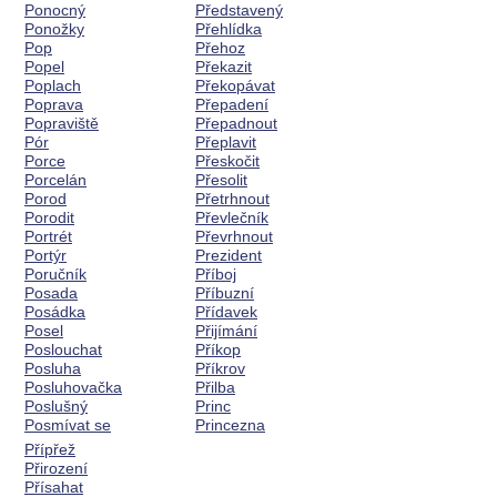
Ponocný
Představený
Ponožky
Přehlídka
Pop
Přehoz
Popel
Překazit
Poplach
Překopávat
Poprava
Přepadení
Popraviště
Přepadnout
Pór
Přeplavit
Porce
Přeskočit
Porcelán
Přesolit
Porod
Přetrhnout
Porodit
Převlečník
Portrét
Převrhnout
Portýr
Prezident
Poručník
Příboj
Posada
Příbuzní
Posádka
Přídavek
Posel
Přijímání
Poslouchat
Příkop
Posluha
Příkrov
Posluhovačka
Přilba
Poslušný
Princ
Posmívat se
Princezna
Přípřež
Přirození
Přísahat