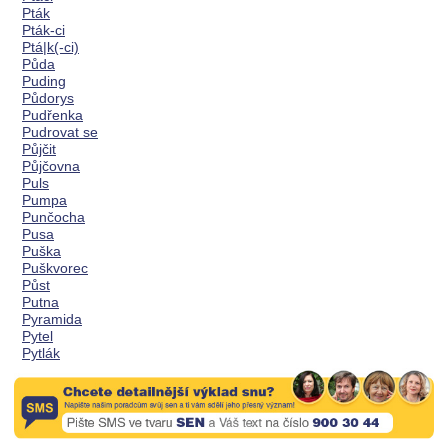
Pták
Pták-ci
Ptá|k(-ci)
Půda
Puding
Půdorys
Pudřenka
Pudrovat se
Půjčit
Půjčovna
Puls
Pumpa
Punčocha
Pusa
Puška
Puškvorec
Půst
Putna
Pyramida
Pytel
Pytlák