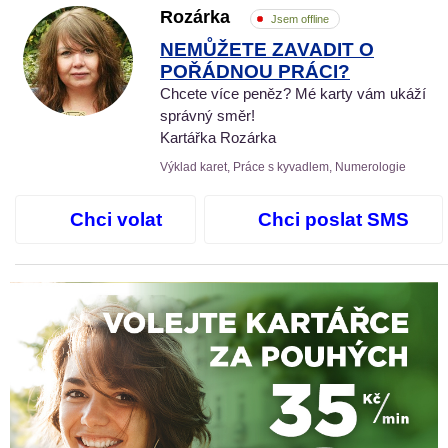
Rozárka
Jsem offline
NEMŮŽETE ZAVADIT O
POŘÁDNOU PRÁCI?
Chcete více peněz? Mé karty vám ukáží
správný směr!
Kartářka Rozárka
Výklad karet, Práce s kyvadlem, Numerologie
Chci volat
Chci poslat SMS