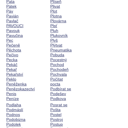
Pata
Plíseň
Pátek
Plivat
Páv
Plot
Pavián
Plotna
Pavlač
Plovárna
PAVOUCI
Plsť
Pavouk
Pluh
Pavučina
Plukovník
Pec
Plyš
Pečeně
Plýtvat
Pěchota
Pneumatika
Pečivo
Pobuda
Pecka
Pocestný
Pekáč
Pochod
Pekař
Pochodeň
Pekařství
Pochvala
Peklo
Počítat
Peněženka
pocta
Penězokazectví
Podbírat se
Penis
Podešev
Peníze
Podkova
Podlaha
Posrat se
Podmáslí
Pošta
Podnos
Postel
Podobizna
Postroj
Podolek
Postup