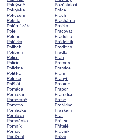
Pokrývač
Pozůstalost
Pokrývka
Práce
Pokušení
Prach
Pokuta
Prachárna
Polární záře
Pračka
Pole
Pracovat
Poleno
Prádelna
Polévka
Prádelník
Polibek
Pradlena
Políbení
Prádlo
Police
Práh
Policie
Pramen
Policista
Pramice
Politika
Přání
Polnice
Pranýř
Polštář
Praotec
Pomáda
Prapor
Pomazání
Prarodiče
Pomeranč
Prase
Pometlo
Prašivina
Pomlázka
Praskání
Pomluva
Prát
Pomněnka
Prát se
Pomník
Přátelé
Pomoc
Právník
Ponížení
Právo