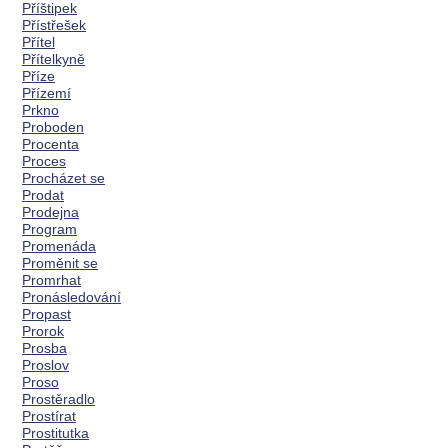
Příštipek
Přístřešek
Přítel
Přítelkyně
Příze
Přízemí
Prkno
Proboden
Procenta
Proces
Procházet se
Prodat
Prodejna
Program
Promenáda
Proměnit se
Promrhat
Pronásledování
Propast
Prorok
Prosba
Proslov
Proso
Prostěradlo
Prostírat
Prostitutka