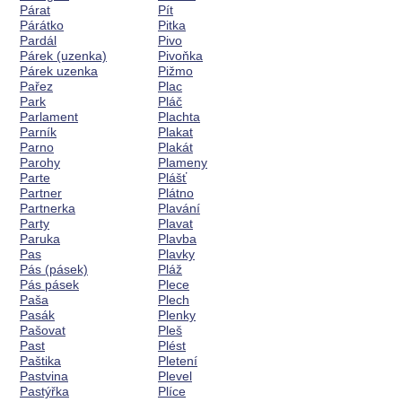
Párat
Pít
Párátko
Pitka
Pardál
Pivo
Párek (uzenka)
Pivoňka
Párek uzenka
Pižmo
Pařez
Plac
Park
Pláč
Parlament
Plachta
Parník
Plakat
Parno
Plakát
Parohy
Plameny
Parte
Plášť
Partner
Plátno
Partnerka
Plavání
Party
Plavat
Paruka
Plavba
Pas
Plavky
Pás (pásek)
Pláž
Pás pásek
Plece
Paša
Plech
Pasák
Plenky
Pašovat
Pleš
Past
Plést
Paštika
Pletení
Pastvina
Plevel
Pastýřka
Plíce