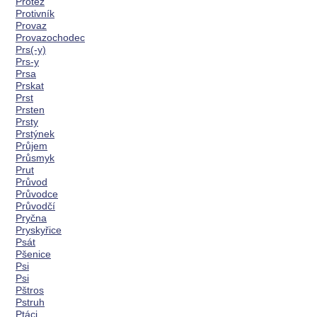
Protěž
Protivník
Provaz
Provazochodec
Prs(-y)
Prs-y
Prsa
Prskat
Prst
Prsten
Prsty
Prstýnek
Průjem
Průsmyk
Prut
Průvod
Průvodce
Průvodčí
Pryčna
Pryskyřice
Psát
Pšenice
Psi
Psi
Pštros
Pstruh
Ptáci