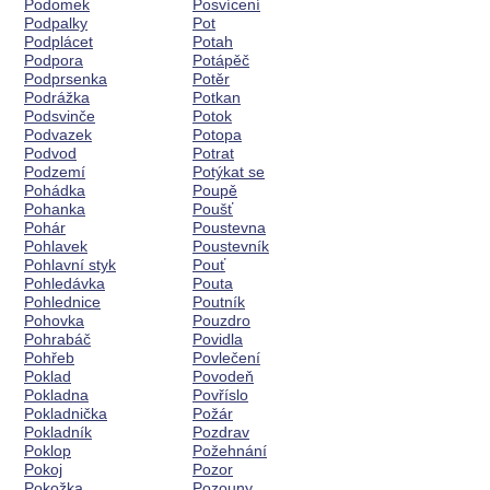
Podomek
Posvícení
Podpalky
Pot
Podplácet
Potah
Podpora
Potápěč
Podprsenka
Potěr
Podrážka
Potkan
Podsvinče
Potok
Podvazek
Potopa
Podvod
Potrat
Podzemí
Potýkat se
Pohádka
Poupě
Pohanka
Poušť
Pohár
Poustevna
Pohlavek
Poustevník
Pohlavní styk
Pouť
Pohledávka
Pouta
Pohlednice
Poutník
Pohovka
Pouzdro
Pohrabáč
Povidla
Pohřeb
Povlečení
Poklad
Povodeň
Pokladna
Povříslo
Pokladnička
Požár
Pokladník
Pozdrav
Poklop
Požehnání
Pokoj
Pozor
Pokožka
Pozouny