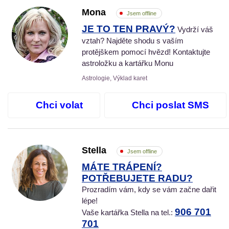
Mona
Jsem offline
JE TO TEN PRAVÝ?
Vydrží váš
vztah? Najděte shodu s vaším
protějškem pomocí hvězd! Kontaktujte
astroložku a kartářku Monu
Astrologie, Výklad karet
Chci volat
Chci poslat SMS
Stella
Jsem offline
MÁTE TRÁPENÍ?
POTŘEBUJETE RADU?
Prozradím vám, kdy se vám začne dařit
lépe!
906 701
Vaše kartářka Stella na tel.:
701