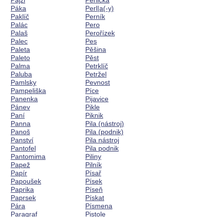
Pajzl
Perlička
Páka
Perl|a(-y)
Paklíč
Perník
Palác
Pero
Palaš
Perořízek
Palec
Pes
Paleta
Pěšina
Paleto
Pěst
Palma
Petrklíč
Paluba
Petržel
Pamlsky
Pevnost
Pampeliška
Píce
Panenka
Pijavice
Pánev
Pikle
Paní
Piknik
Panna
Pila (nástroj)
Panoš
Pila (podnik)
Panství
Pila nástroj
Pantofel
Pila podnik
Pantomima
Piliny
Papež
Pilník
Papír
Písař
Papoušek
Písek
Paprika
Píseň
Paprsek
Pískat
Pára
Písmena
Paragraf
Pistole