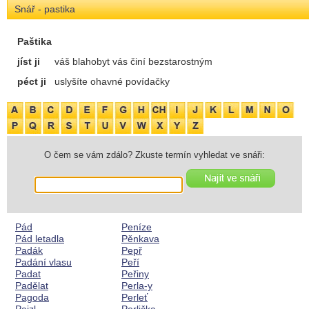
Snář - pastika
Paštika
jíst ji
váš blahobyt vás činí bezstarostným
péct ji
uslyšíte ohavné povídačky
O čem se vám zdálo? Zkuste termín vyhledat ve snáři:
Pád
Peníze
Pád letadla
Pěnkava
Padák
Pepř
Padání vlasu
Peří
Padat
Peřiny
Padělat
Perla-y
Pagoda
Perleť