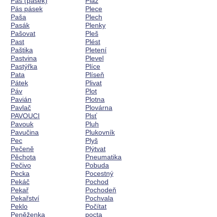
Pás (pásek)
Pláž
Pás pásek
Plece
Paša
Plech
Pasák
Plenky
Pašovat
Pleš
Past
Plést
Paštika
Pletení
Pastvina
Plevel
Pastýřka
Plíce
Pata
Plíseň
Pátek
Plivat
Páv
Plot
Pavián
Plotna
Pavlač
Plovárna
PAVOUCI
Plsť
Pavouk
Pluh
Pavučina
Plukovník
Pec
Plyš
Pečeně
Plýtvat
Pěchota
Pneumatika
Pečivo
Pobuda
Pecka
Pocestný
Pekáč
Pochod
Pekař
Pochodeň
Pekařství
Pochvala
Peklo
Počítat
Peněženka
pocta