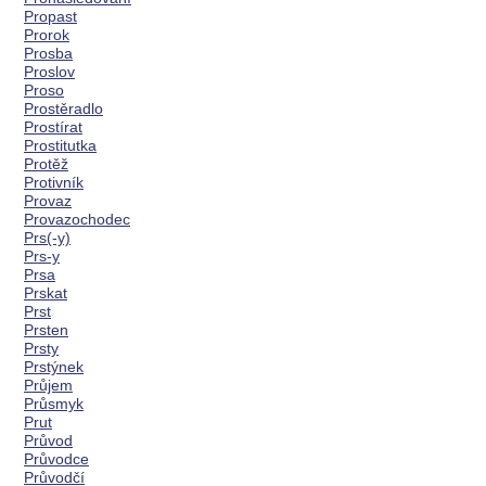
Propast
Prorok
Prosba
Proslov
Proso
Prostěradlo
Prostírat
Prostitutka
Protěž
Protivník
Provaz
Provazochodec
Prs(-y)
Prs-y
Prsa
Prskat
Prst
Prsten
Prsty
Prstýnek
Průjem
Průsmyk
Prut
Průvod
Průvodce
Průvodčí