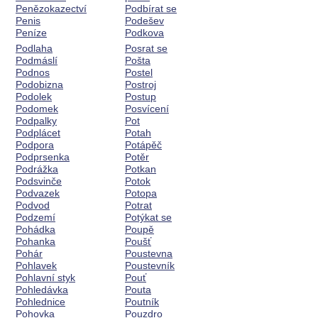
Penězokazectví
Podbírat se
Penis
Podešev
Peníze
Podkova
Podlaha
Posrat se
Podmáslí
Pošta
Podnos
Postel
Podobizna
Postroj
Podolek
Postup
Podomek
Posvícení
Podpalky
Pot
Podplácet
Potah
Podpora
Potápěč
Podprsenka
Potěr
Podrážka
Potkan
Podsvinče
Potok
Podvazek
Potopa
Podvod
Potrat
Podzemí
Potýkat se
Pohádka
Poupě
Pohanka
Poušť
Pohár
Poustevna
Pohlavek
Poustevník
Pohlavní styk
Pouť
Pohledávka
Pouta
Pohlednice
Poutník
Pohovka
Pouzdro