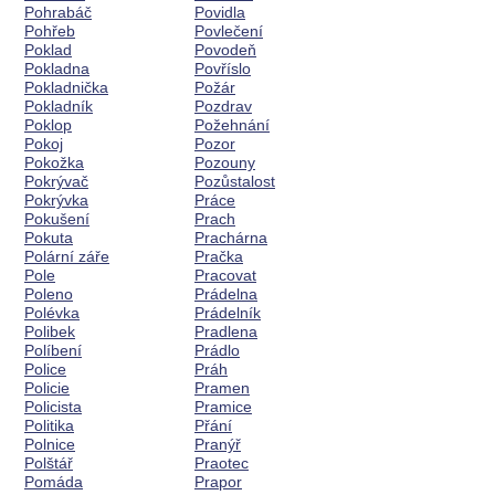
Pohrabáč
Povidla
Pohřeb
Povlečení
Poklad
Povodeň
Pokladna
Povříslo
Pokladnička
Požár
Pokladník
Pozdrav
Poklop
Požehnání
Pokoj
Pozor
Pokožka
Pozouny
Pokrývač
Pozůstalost
Pokrývka
Práce
Pokušení
Prach
Pokuta
Prachárna
Polární záře
Pračka
Pole
Pracovat
Poleno
Prádelna
Polévka
Prádelník
Polibek
Pradlena
Políbení
Prádlo
Police
Práh
Policie
Pramen
Policista
Pramice
Politika
Přání
Polnice
Pranýř
Polštář
Praotec
Pomáda
Prapor