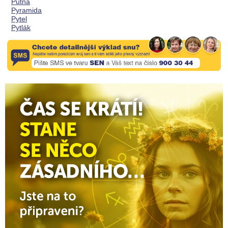
Putna
Pyramida
Pytel
Pytlák