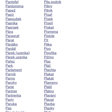
Pantofel
Pila podnik
Pantomima
Piliny
Papež
Pilník
Papír
Písař
Papoušek
Písek
Paprika
Píseň
Paprsek
Pískat
Pára
Písmena
Paragraf
Pistole
Párat
Pít
Párátko
Pitka
Pardál
Pivo
Párek (uzenka)
Pivoňka
Párek uzenka
Pižmo
Pařez
Plac
Park
Pláč
Parlament
Plachta
Parník
Plakat
Parno
Plakát
Parohy
Plameny
Parte
Plášť
Partner
Plátno
Partnerka
Plavání
Party
Plavat
Paruka
Plavba
Pas
Plavky