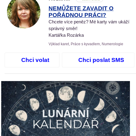
NEMŮŽETE ZAVADIT O
POŘÁDNOU PRÁCI?
Chcete více peněz? Mé karty vám ukáží
správný směr!
Kartářka Rozárka
Výklad karet, Práce s kyvadlem, Numerologie
Chci volat
Chci poslat SMS