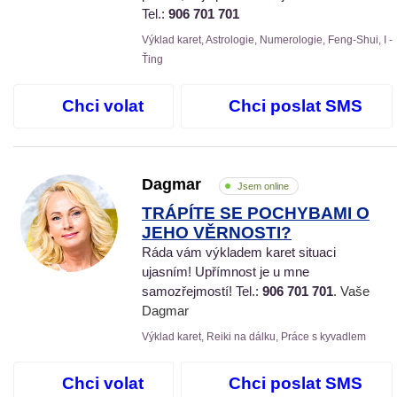
Tel.:
906 701 701
Výklad karet, Astrologie, Numerologie, Feng-Shui, I -
Ťing
Chci volat
Chci poslat SMS
Dagmar
Jsem online
TRÁPÍTE SE POCHYBAMI O
JEHO VĚRNOSTI?
Ráda vám výkladem karet situaci
ujasním! Upřímnost je u mne
samozřejmostí! Tel.:
906 701 701
. Vaše
Dagmar
Výklad karet, Reiki na dálku, Práce s kyvadlem
Chci volat
Chci poslat SMS