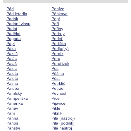
Pád
Peníze
Pád letadla
Pěnkava
Padák
Pepř
Padání vlasu
Peří
Padat
Peřiny
Padělat
Perla-y
Pagoda
Perleť
Pajzl
Perlička
Páka
Perl|a(-y)
Paklíč
Perník
Palác
Pero
Palaš
Perořízek
Palec
Pes
Paleta
Pěšina
Paleto
Pěst
Palma
Petrklíč
Paluba
Petržel
Pamlsky
Pevnost
Pampeliška
Píce
Panenka
Pijavice
Pánev
Pikle
Paní
Piknik
Panna
Pila (nástroj)
Panoš
Pila (podnik)
Panství
Pila nástroj