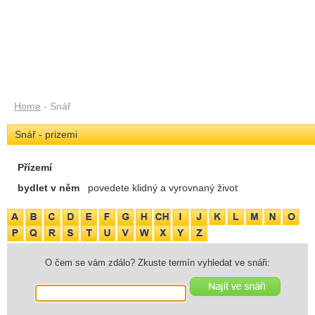
Home
- Snář
Snář - prizemi
Přízemí
bydlet v něm
povedete klidný a vyrovnaný život
O čem se vám zdálo? Zkuste termín vyhledat ve snáři: