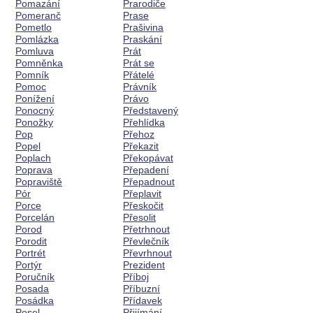
Pomazání
Prarodiče
Pomeranč
Prase
Pometlo
Prašivina
Pomlázka
Praskání
Pomluva
Prát
Pomněnka
Prát se
Pomník
Přátelé
Pomoc
Právník
Ponížení
Právo
Ponocný
Představený
Ponožky
Přehlídka
Pop
Přehoz
Popel
Překazit
Poplach
Překopávat
Poprava
Přepadení
Popraviště
Přepadnout
Pór
Přeplavit
Porce
Přeskočit
Porcelán
Přesolit
Porod
Přetrhnout
Porodit
Převlečník
Portrét
Převrhnout
Portýr
Prezident
Poručník
Příboj
Posada
Příbuzní
Posádka
Přídavek
Posel
Přijímání