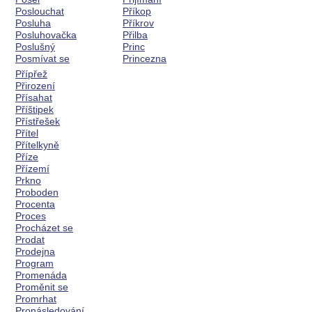
Poslouchat
Příkop
Posluha
Příkrov
Posluhovačka
Přilba
Poslušný
Princ
Posmívat se
Princezna
Přípřež
Přirození
Přísahat
Příštipek
Přístřešek
Přítel
Přítelkyně
Příze
Přízemí
Prkno
Proboden
Procenta
Proces
Procházet se
Prodat
Prodejna
Program
Promenáda
Proměnit se
Promrhat
Pronásledování