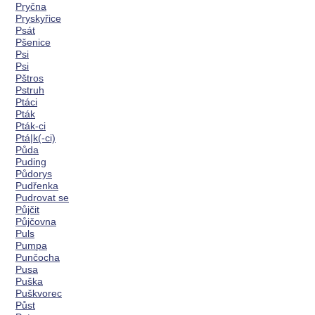
Pryčna
Pryskyřice
Psát
Pšenice
Psi
Psi
Pštros
Pstruh
Ptáci
Pták
Pták-ci
Ptá|k(-ci)
Půda
Puding
Půdorys
Pudřenka
Pudrovat se
Půjčit
Půjčovna
Puls
Pumpa
Punčocha
Pusa
Puška
Puškvorec
Půst