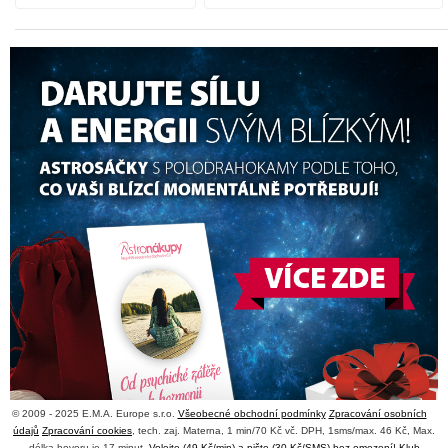
© 2009 - 2025 E.M.A. Europe s.r.o.
Všeobecné obchodní podmínky
Zpracování osobních
údajů
Zpracování cookies
, tech. zaj. Materna, 1 min/70 Kč vč. DPH, 1sms/max. 46 Kč, Max.
délka hovoru je 17 minut,
Volejte (49 Kč/min) a pište (30 Kč/SMS) bez omezení! Klub