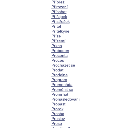
Přípřež
Přirození
Přísahat
Příštipek
Přístřešek
Přítel
Přítelkyně
Příze
Přízemí
Prkno
Proboden
Procenta
Proces
Procházet se
Prodat
Prodejna
Program
Promenáda
Proměnit se
Promrhat
Pronásledování
Propast
Prorok
Prosba
Proslov
Proso