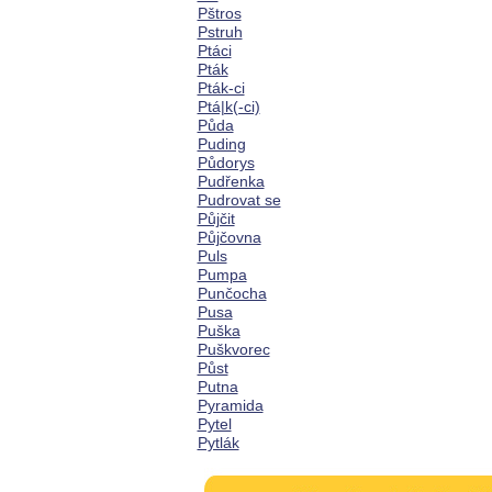
Pštros
Pstruh
Ptáci
Pták
Pták-ci
Ptá|k(-ci)
Půda
Puding
Půdorys
Pudřenka
Pudrovat se
Půjčit
Půjčovna
Puls
Pumpa
Punčocha
Pusa
Puška
Puškvorec
Půst
Putna
Pyramida
Pytel
Pytlák