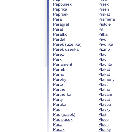
Papoušek
Písek
Paprika
Píseň
Paprsek
Pískat
Pára
Písmena
Paragraf
Pistole
Párat
Pít
Párátko
Pitka
Pardál
Pivo
Párek (uzenka)
Pivoňka
Párek uzenka
Pižmo
Pařez
Plac
Park
Pláč
Parlament
Plachta
Parník
Plakat
Parno
Plakát
Parohy
Plameny
Parte
Plášť
Partner
Plátno
Partnerka
Plavání
Party
Plavat
Paruka
Plavba
Pas
Plavky
Pás (pásek)
Pláž
Pás pásek
Plece
Paša
Plech
Pasák
Plenky