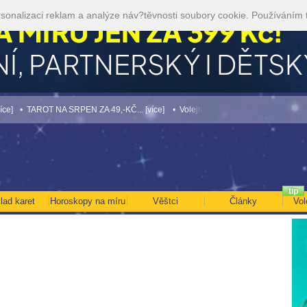
sonalizaci reklam a analýze náv?těvnosti soubory cookie. Používáním 
ROT NA SRPEN ZA 49,-KČ... [více]
• Volejte kartářkám levněji a využijte akci 35kč
lad karet
Horoskopy na míru
Věštci
Články
Vol