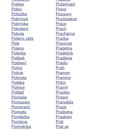
Poklop
Požehnání
Pokoj
Pozor
Pokožka
Pozouny
Pokrývač
Pozůstalost
Pokrývka
Práce
Pokušení
Prach
Pokuta
Prachárna
Polární záře
Pračka
Pole
Pracovat
Poleno
Prádelna
Polévka
Prádelník
Polibek
Pradlena
Políbení
Prádlo
Police
Práh
Policie
Pramen
Policista
Pramice
Politika
Přání
Polnice
Pranýř
Polštář
Praotec
Pomáda
Prapor
Pomazání
Prarodiče
Pomeranč
Prase
Pometlo
Prašivina
Pomlázka
Praskání
Pomluva
Prát
Pomněnka
Prát se