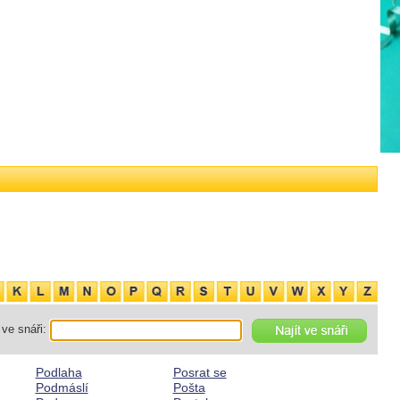
ve snáři:
Podlaha
Posrat se
Podmáslí
Pošta