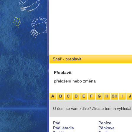
Snář - preplavit
Přeplavit
přeložení nebo změna
O čem se vám zdálo? Zkuste termín vyhledat 
Pád
Peníze
Pád letadla
Pěnkava