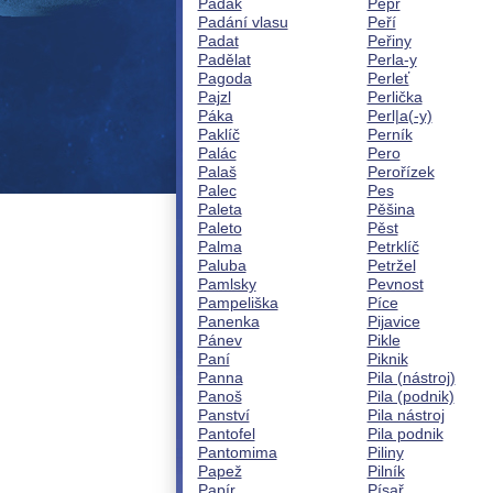
Padák
Pepř
Padání vlasu
Peří
Padat
Peřiny
Padělat
Perla-y
Pagoda
Perleť
Pajzl
Perlička
Páka
Perl|a(-y)
Paklíč
Perník
Palác
Pero
Palaš
Perořízek
Palec
Pes
Paleta
Pěšina
Paleto
Pěst
Palma
Petrklíč
Paluba
Petržel
Pamlsky
Pevnost
Pampeliška
Píce
Panenka
Pijavice
Pánev
Pikle
Paní
Piknik
Panna
Pila (nástroj)
Panoš
Pila (podnik)
Panství
Pila nástroj
Pantofel
Pila podnik
Pantomima
Piliny
Papež
Pilník
Papír
Písař