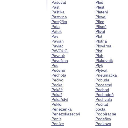
Pašovat
Pleš
Past
Plést
Paštika
Pletení
Pastvina
Plevel
Pastýřka
Plíce
Pata
Plíseň
Pátek
Plivat
Páv
Plot
Pavián
Plotna
Pavlač
Plovárna
PAVOUCI
Plsť
Pavouk
Pluh
Pavučina
Plukovník
Pec
Plyš
Pečeně
Plýtvat
Pěchota
Pneumatika
Pečivo
Pobuda
Pecka
Pocestný
Pekáč
Pochod
Pekař
Pochodeň
Pekařství
Pochvala
Peklo
Počítat
Peněženka
pocta
Penězokazectví
Podbírat se
Penis
Podešev
Peníze
Podkova