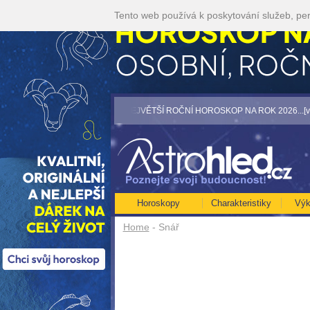
Tento web používá k poskytování služeb, per
akci 35kč/min! [více]
• NEJVĚTŠÍ ROČNÍ HOROSKOP NA ROK 2026...[více]
• TA
Horoskopy
Charakteristiky
Výk
Home
- Snář