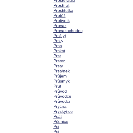
Prostěradlo
Prostírat
Prostitutka
Protěž
Protivník
Provaz
Provazochodec
Prs(-y)
Prs-y
Prsa
Prskat
Prst
Prsten
Prsty
Prstýnek
Průjem
Průsmyk
Prut
Průvod
Průvodce
Průvodčí
Pryčna
Pryskyřice
Psát
Pšenice
Psi
Psi