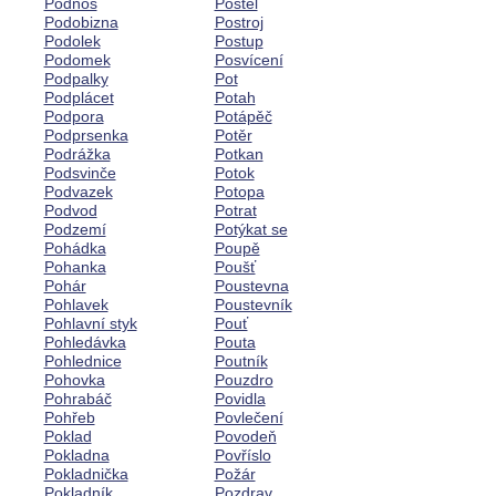
Podnos
Postel
Podobizna
Postroj
Podolek
Postup
Podomek
Posvícení
Podpalky
Pot
Podplácet
Potah
Podpora
Potápěč
Podprsenka
Potěr
Podrážka
Potkan
Podsvinče
Potok
Podvazek
Potopa
Podvod
Potrat
Podzemí
Potýkat se
Pohádka
Poupě
Pohanka
Poušť
Pohár
Poustevna
Pohlavek
Poustevník
Pohlavní styk
Pouť
Pohledávka
Pouta
Pohlednice
Poutník
Pohovka
Pouzdro
Pohrabáč
Povidla
Pohřeb
Povlečení
Poklad
Povodeň
Pokladna
Povříslo
Pokladnička
Požár
Pokladník
Pozdrav