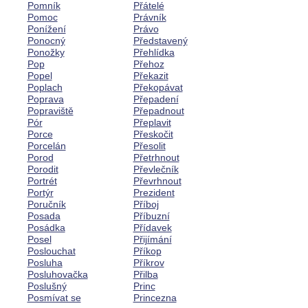
Pomník
Přátelé
Pomoc
Právník
Ponížení
Právo
Ponocný
Představený
Ponožky
Přehlídka
Pop
Přehoz
Popel
Překazit
Poplach
Překopávat
Poprava
Přepadení
Popraviště
Přepadnout
Pór
Přeplavit
Porce
Přeskočit
Porcelán
Přesolit
Porod
Přetrhnout
Porodit
Převlečník
Portrét
Převrhnout
Portýr
Prezident
Poručník
Příboj
Posada
Příbuzní
Posádka
Přídavek
Posel
Přijímání
Poslouchat
Příkop
Posluha
Příkrov
Posluhovačka
Přilba
Poslušný
Princ
Posmívat se
Princezna