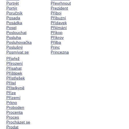
Portrét
Převrhnout
Portýr
Prezident
Poručník
Příboj
Posada
Příbuzní
Posádka
Přídavek
Posel
Přijímání
Poslouchat
Příkop
Posluha
Příkrov
Posluhovačka
Přilba
Poslušný
Princ
Posmívat se
Princezna
Přípřež
Přirození
Přísahat
Příštipek
Přístřešek
Přítel
Přítelkyně
Příze
Přízemí
Prkno
Proboden
Procenta
Proces
Procházet se
Prodat