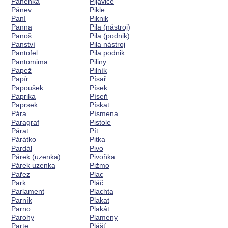
Panenka
Pijavice
Pánev
Pikle
Paní
Piknik
Panna
Pila (nástroj)
Panoš
Pila (podnik)
Panství
Pila nástroj
Pantofel
Pila podnik
Pantomima
Piliny
Papež
Pilník
Papír
Písař
Papoušek
Písek
Paprika
Píseň
Paprsek
Pískat
Pára
Písmena
Paragraf
Pistole
Párat
Pít
Párátko
Pitka
Pardál
Pivo
Párek (uzenka)
Pivoňka
Párek uzenka
Pižmo
Pařez
Plac
Park
Pláč
Parlament
Plachta
Parník
Plakat
Parno
Plakát
Parohy
Plameny
Parte
Plášť