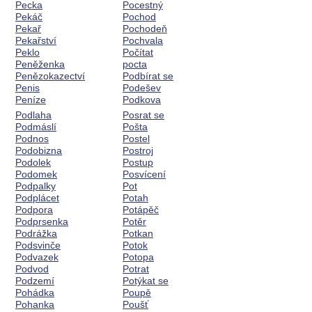
Pecka
Pocestný
Pekáč
Pochod
Pekař
Pochodeň
Pekařství
Pochvala
Peklo
Počítat
Peněženka
pocta
Penězokazectví
Podbírat se
Penis
Podešev
Peníze
Podkova
Podlaha
Posrat se
Podmáslí
Pošta
Podnos
Postel
Podobizna
Postroj
Podolek
Postup
Podomek
Posvícení
Podpalky
Pot
Podplácet
Potah
Podpora
Potápěč
Podprsenka
Potěr
Podrážka
Potkan
Podsvinče
Potok
Podvazek
Potopa
Podvod
Potrat
Podzemí
Potýkat se
Pohádka
Poupě
Pohanka
Poušť