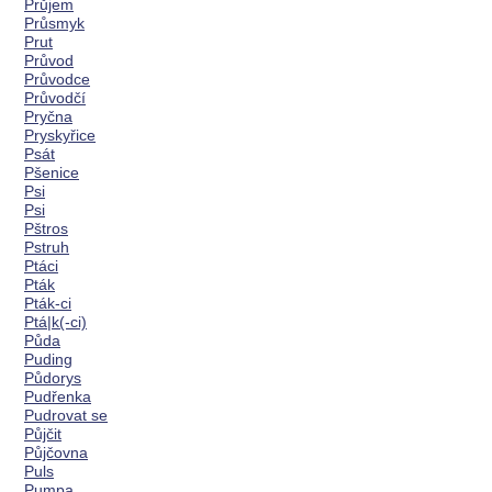
Průjem
Průsmyk
Prut
Průvod
Průvodce
Průvodčí
Pryčna
Pryskyřice
Psát
Pšenice
Psi
Psi
Pštros
Pstruh
Ptáci
Pták
Pták-ci
Ptá|k(-ci)
Půda
Puding
Půdorys
Pudřenka
Pudrovat se
Půjčit
Půjčovna
Puls
Pumpa