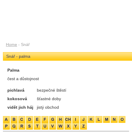
Home
- Snář
Snář - palma
Palma
čest a důstojnost
pichlavá
bezpečné štěstí
kokosová
šťastné doby
vidět jich háj
jistý obchod