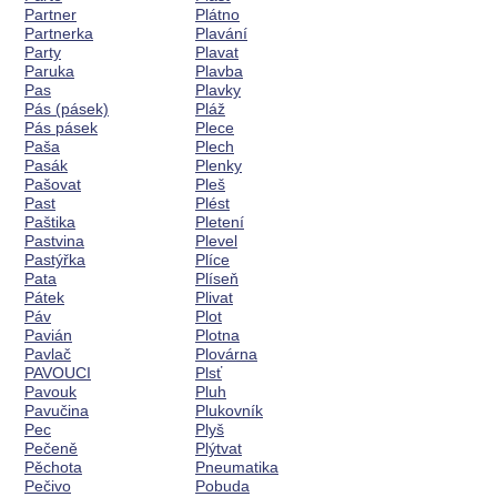
Partner
Plátno
Partnerka
Plavání
Party
Plavat
Paruka
Plavba
Pas
Plavky
Pás (pásek)
Pláž
Pás pásek
Plece
Paša
Plech
Pasák
Plenky
Pašovat
Pleš
Past
Plést
Paštika
Pletení
Pastvina
Plevel
Pastýřka
Plíce
Pata
Plíseň
Pátek
Plivat
Páv
Plot
Pavián
Plotna
Pavlač
Plovárna
PAVOUCI
Plsť
Pavouk
Pluh
Pavučina
Plukovník
Pec
Plyš
Pečeně
Plýtvat
Pěchota
Pneumatika
Pečivo
Pobuda