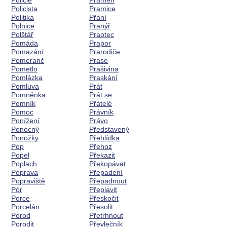
Policie
Pramen
Policista
Pramice
Politika
Přání
Polnice
Pranýř
Polštář
Praotec
Pomáda
Prapor
Pomazání
Prarodiče
Pomeranč
Prase
Pometlo
Prašivina
Pomlázka
Praskání
Pomluva
Prát
Pomněnka
Prát se
Pomník
Přátelé
Pomoc
Právník
Ponížení
Právo
Ponocný
Představený
Ponožky
Přehlídka
Pop
Přehoz
Popel
Překazit
Poplach
Překopávat
Poprava
Přepadení
Popraviště
Přepadnout
Pór
Přeplavit
Porce
Přeskočit
Porcelán
Přesolit
Porod
Přetrhnout
Porodit
Převlečník