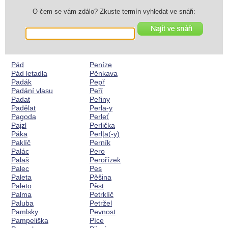
O čem se vám zdálo? Zkuste termín vyhledat ve snáři:
Pád
Peníze
Pád letadla
Pěnkava
Padák
Pepř
Padání vlasu
Peří
Padat
Peřiny
Padělat
Perla-y
Pagoda
Perleť
Pajzl
Perlička
Páka
Perl|a(-y)
Paklíč
Perník
Palác
Pero
Palaš
Perořízek
Palec
Pes
Paleta
Pěšina
Paleto
Pěst
Palma
Petrklíč
Paluba
Petržel
Pamlsky
Pevnost
Pampeliška
Píce