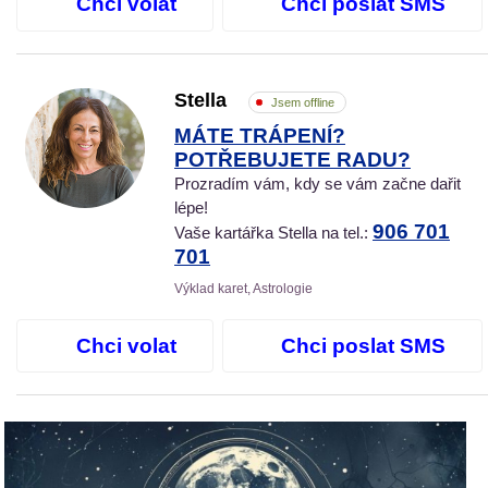
Chci volat
Chci poslat SMS
Stella
Jsem offline
MÁTE TRÁPENÍ?
POTŘEBUJETE RADU?
Prozradím vám, kdy se vám začne dařit
lépe!
906 701
Vaše kartářka Stella na tel.:
701
Výklad karet, Astrologie
Chci volat
Chci poslat SMS