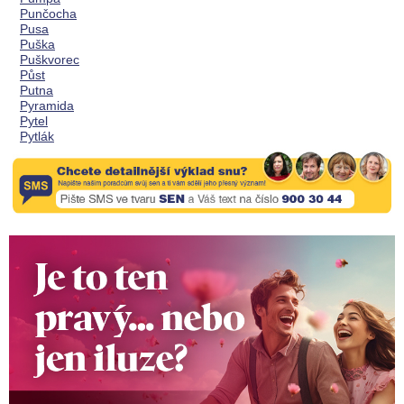
Punčocha
Pusa
Puška
Puškvorec
Půst
Putna
Pyramida
Pytel
Pytlák