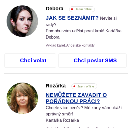
Debora
Jsem offline
JAK SE SEZNÁMIT?
Nevíte si
rady?
Pomohu vám udělat první krok! Kartářka
Debora
Výklad karet, Andělské kontakty
Chci volat
Chci poslat SMS
Rozárka
Jsem offline
NEMŮŽETE ZAVADIT O
POŘÁDNOU PRÁCI?
Chcete více peněz? Mé karty vám ukáží
správný směr!
Kartářka Rozárka