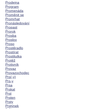
Prodejna
Program
Promenáda
Proměnit se
Promrhat
Pronásledování
Propast
Prorok
Prosba
Proslov
Proso
Prostěradlo
Prostírat
Prostitutka
Protěž
Protivník
Provaz
Provazochodec
Prs(-y)
Prs-y
Prsa
Prskat
Prst
Prsten
Prsty
Prstýnek