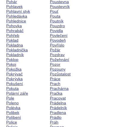
Pohár
Poustevna
Pohlavek
Poustevník
Pohlavní styk
Pouť
Pohledávka
Pouta
Pohlednice
Poutník
Pohovka
Pouzdro
Pohrabáč
Povidla
Pohřeb
Povlečení
Poklad
Povodeň
Pokladna
Povříslo
Pokladnička
Požár
Pokladník
Pozdrav
Poklop
Požehnání
Pokoj
Pozor
Pokožka
Pozouny
Pokrývač
Pozůstalost
Pokrývka
Práce
Pokušení
Prach
Pokuta
Prachárna
Polární záře
Pračka
Pole
Pracovat
Poleno
Prádelna
Polévka
Prádelník
Polibek
Pradlena
Políbení
Prádlo
Police
Práh