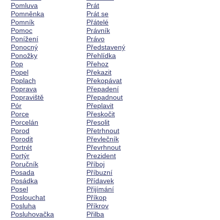
Pomluva
Prát
Pomněnka
Prát se
Pomník
Přátelé
Pomoc
Právník
Ponížení
Právo
Ponocný
Představený
Ponožky
Přehlídka
Pop
Přehoz
Popel
Překazit
Poplach
Překopávat
Poprava
Přepadení
Popraviště
Přepadnout
Pór
Přeplavit
Porce
Přeskočit
Porcelán
Přesolit
Porod
Přetrhnout
Porodit
Převlečník
Portrét
Převrhnout
Portýr
Prezident
Poručník
Příboj
Posada
Příbuzní
Posádka
Přídavek
Posel
Přijímání
Poslouchat
Příkop
Posluha
Příkrov
Posluhovačka
Přilba