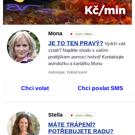
Mona
Jsem offline
JE TO TEN PRAVÝ?
Vydrží váš
vztah? Najděte shodu s vaším
protějškem pomocí hvězd! Kontaktujte
astroložku a kartářku Monu
Astrologie, Výklad karet
Chci volat
Chci poslat SMS
Stella
Jsem offline
MÁTE TRÁPENÍ?
POTŘEBUJETE RADU?