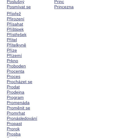
Poslušný
Princ
Posmívat se
Princezna
Přípřež
Přirození
Přísahat
Příštipek
Přístřešek
Přítel
Přítelkyně
Příze
Přízemí
Prkno
Proboden
Procenta
Proces
Procházet se
Prodat
Prodejna
Program
Promenáda
Proměnit se
Promrhat
Pronásledování
Propast
Prorok
Prosba