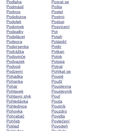
Podlaha
Posrat se
Podmáslí
Pošta
Podnos
Postel
Podobizna
Postroj
Podolek
Postup
Podomek
Posvícení
Podpalky
Pot
Podplácet
Potah
Podpora
Potápěč
Podprsenka
Potěr
Podrážka
Potkan
Podsvinče
Potok
Podvazek
Potopa
Podvod
Potrat
Podzemí
Potýkat se
Pohádka
Poupě
Pohanka
Poušť
Pohár
Poustevna
Pohlavek
Poustevník
Pohlavní styk
Pouť
Pohledávka
Pouta
Pohlednice
Poutník
Pohovka
Pouzdro
Pohrabáč
Povidla
Pohřeb
Povlečení
Poklad
Povodeň