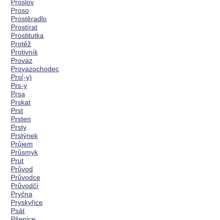
Proslov
Proso
Prostěradlo
Prostírat
Prostitutka
Protěž
Protivník
Provaz
Provazochodec
Prs(-y)
Prs-y
Prsa
Prskat
Prst
Prsten
Prsty
Prstýnek
Průjem
Průsmyk
Prut
Průvod
Průvodce
Průvodčí
Pryčna
Pryskyřice
Psát
Pšenice