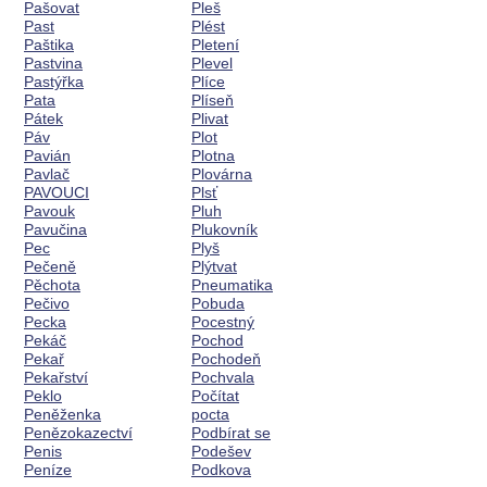
Pašovat
Pleš
Past
Plést
Paštika
Pletení
Pastvina
Plevel
Pastýřka
Plíce
Pata
Plíseň
Pátek
Plivat
Páv
Plot
Pavián
Plotna
Pavlač
Plovárna
PAVOUCI
Plsť
Pavouk
Pluh
Pavučina
Plukovník
Pec
Plyš
Pečeně
Plýtvat
Pěchota
Pneumatika
Pečivo
Pobuda
Pecka
Pocestný
Pekáč
Pochod
Pekař
Pochodeň
Pekařství
Pochvala
Peklo
Počítat
Peněženka
pocta
Penězokazectví
Podbírat se
Penis
Podešev
Peníze
Podkova