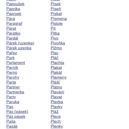
Papoušek
Písek
Paprika
Píseň
Paprsek
Pískat
Pára
Písmena
Paragraf
Pistole
Párat
Pít
Párátko
Pitka
Pardál
Pivo
Párek (uzenka)
Pivoňka
Párek uzenka
Pižmo
Pařez
Plac
Park
Pláč
Parlament
Plachta
Parník
Plakat
Parno
Plakát
Parohy
Plameny
Parte
Plášť
Partner
Plátno
Partnerka
Plavání
Party
Plavat
Paruka
Plavba
Pas
Plavky
Pás (pásek)
Pláž
Pás pásek
Plece
Paša
Plech
Pasák
Plenky