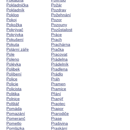
Pokladna
Povříslo
Pokladnička
Požár
Pokladník
Pozdrav
Poklop
Požehnání
Pokoj
Pozor
Pokožka
Pozouny
Pokrývač
Pozůstalost
Pokrývka
Práce
Pokušení
Prach
Pokuta
Prachárna
Polární záře
Pračka
Pole
Pracovat
Poleno
Prádelna
Polévka
Prádelník
Polibek
Pradlena
Políbení
Prádlo
Police
Práh
Policie
Pramen
Policista
Pramice
Politika
Přání
Polnice
Pranýř
Polštář
Praotec
Pomáda
Prapor
Pomazání
Prarodiče
Pomeranč
Prase
Pometlo
Prašivina
Pomlázka
Praskání