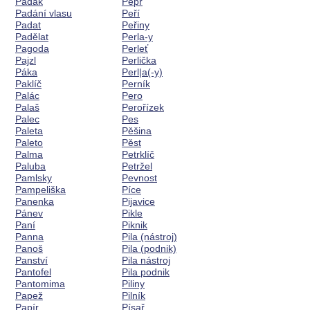
Padák
Pepř
Padání vlasu
Peří
Padat
Peřiny
Padělat
Perla-y
Pagoda
Perleť
Pajzl
Perlička
Páka
Perl|a(-y)
Paklíč
Perník
Palác
Pero
Palaš
Perořízek
Palec
Pes
Paleta
Pěšina
Paleto
Pěst
Palma
Petrklíč
Paluba
Petržel
Pamlsky
Pevnost
Pampeliška
Píce
Panenka
Pijavice
Pánev
Pikle
Paní
Piknik
Panna
Pila (nástroj)
Panoš
Pila (podnik)
Panství
Pila nástroj
Pantofel
Pila podnik
Pantomima
Piliny
Papež
Pilník
Papír
Písař