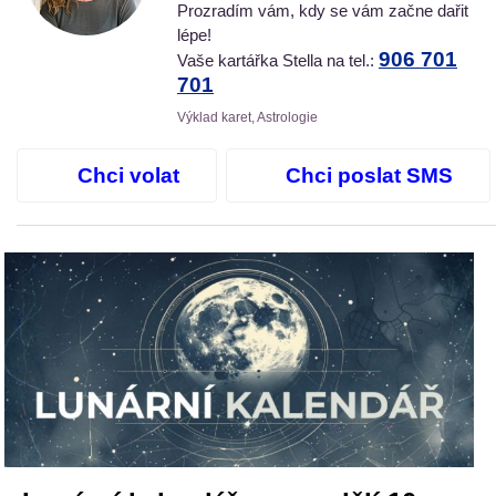
Prozradím vám, kdy se vám začne dařit
lépe!
906 701
Vaše kartářka Stella na tel.:
701
Výklad karet, Astrologie
Chci volat
Chci poslat SMS