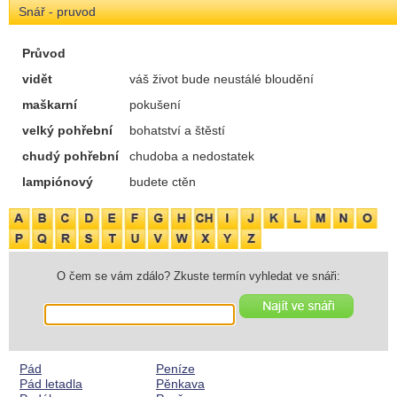
Snář - pruvod
Průvod
vidět
váš život bude neustálé bloudění
maškarní
pokušení
velký pohřební
bohatství a štěstí
chudý pohřební
chudoba a nedostatek
lampiónový
budete ctěn
O čem se vám zdálo? Zkuste termín vyhledat ve snáři:
Pád
Peníze
Pád letadla
Pěnkava