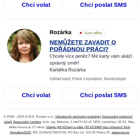
Chci volat
Chci poslat SMS
Rozárka
Jsem offline
NEMŮŽETE ZAVADIT O
POŘÁDNOU PRÁCI?
Chcete více peněz? Mé karty vám ukáží
správný směr!
Kartářka Rozárka
Výklad karet, Práce s kyvadlem, Numerologie
Chci volat
Chci poslat SMS
© 2009 - 2025 E.M.A. Europe s.r.o.
Všeobecné obchodní podmínky
Zpracování osobních
údajů
Zpracování cookies
, tech. zaj. Materna, 1 min/70 Kč vč. DPH, 1sms/max. 46 Kč, Max.
délka hovoru je 17 minut,
Volejte (49 Kč/min) a pište (30 Kč/SMS) bez omezení! Klub
Horoskop2025
, BÚ: 2109191786/2700, PO Box 14, 110 05 Praha 05,
www.ema.bz