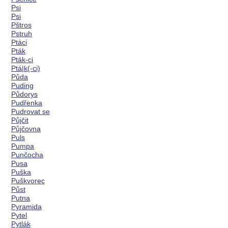
Psi
Psi
Pštros
Pstruh
Ptáci
Pták
Pták-ci
Ptá|k(-ci)
Půda
Puding
Půdorys
Pudřenka
Pudrovat se
Půjčit
Půjčovna
Puls
Pumpa
Punčocha
Pusa
Puška
Puškvorec
Půst
Putna
Pyramida
Pytel
Pytlák