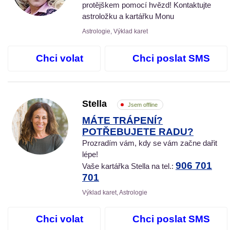
protějškem pomocí hvězd! Kontaktujte
astroložku a kartářku Monu
Astrologie, Výklad karet
Chci volat
Chci poslat SMS
Stella
Jsem offline
MÁTE TRÁPENÍ?
POTŘEBUJETE RADU?
Prozradím vám, kdy se vám začne dařit
lépe!
906 701
Vaše kartářka Stella na tel.:
701
Výklad karet, Astrologie
Chci volat
Chci poslat SMS