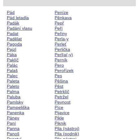
Pád
Peníze
Pád letadla
Pěnkava
Padák
Pepř
Padání vlasu
Peří
Padat
Peřiny
Padělat
Perla-y
Pagoda
Perleť
Pajzl
Perlička
Páka
Perl|a(-y)
Paklíč
Perník
Palác
Pero
Palaš
Perořízek
Palec
Pes
Paleta
Pěšina
Paleto
Pěst
Palma
Petrklíč
Paluba
Petržel
Pamlsky
Pevnost
Pampeliška
Píce
Panenka
Pijavice
Pánev
Pikle
Paní
Piknik
Panna
Pila (nástroj)
Panoš
Pila (podnik)