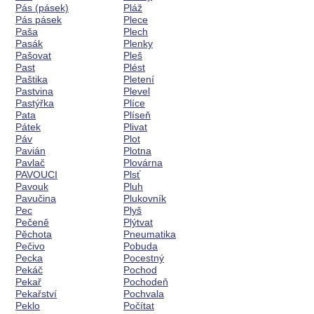
Pás (pásek)
Pláž
Pás pásek
Plece
Paša
Plech
Pasák
Plenky
Pašovat
Pleš
Past
Plést
Paštika
Pletení
Pastvina
Plevel
Pastýřka
Plíce
Pata
Plíseň
Pátek
Plivat
Páv
Plot
Pavián
Plotna
Pavlač
Plovárna
PAVOUCI
Plsť
Pavouk
Pluh
Pavučina
Plukovník
Pec
Plyš
Pečeně
Plýtvat
Pěchota
Pneumatika
Pečivo
Pobuda
Pecka
Pocestný
Pekáč
Pochod
Pekař
Pochodeň
Pekařství
Pochvala
Peklo
Počítat