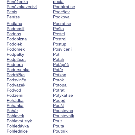
Peněženka
pocta
Penězokazectví
Podbírat se
Penis
Podešev
Peníze
Podkova
Podlaha
Posrat se
Podmáslí
Pošta
Podnos
Postel
Podobizna
Postroj
Podolek
Postup
Podomek
Posvícení
Podpalky
Pot
Podplácet
Potah
Podpora
Potápěč
Podprsenka
Potěr
Podrážka
Potkan
Podsvinče
Potok
Podvazek
Potopa
Podvod
Potrat
Podzemí
Potýkat se
Pohádka
Poupě
Pohanka
Poušť
Pohár
Poustevna
Pohlavek
Poustevník
Pohlavní styk
Pouť
Pohledávka
Pouta
Pohlednice
Poutník