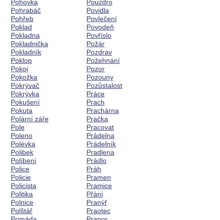
Pohovka
Pouzdro
Pohrabáč
Povidla
Pohřeb
Povlečení
Poklad
Povodeň
Pokladna
Povříslo
Pokladnička
Požár
Pokladník
Pozdrav
Poklop
Požehnání
Pokoj
Pozor
Pokožka
Pozouny
Pokrývač
Pozůstalost
Pokrývka
Práce
Pokušení
Prach
Pokuta
Prachárna
Polární záře
Pračka
Pole
Pracovat
Poleno
Prádelna
Polévka
Prádelník
Polibek
Pradlena
Políbení
Prádlo
Police
Práh
Policie
Pramen
Policista
Pramice
Politika
Přání
Polnice
Pranýř
Polštář
Praotec
Pomáda
Prapor