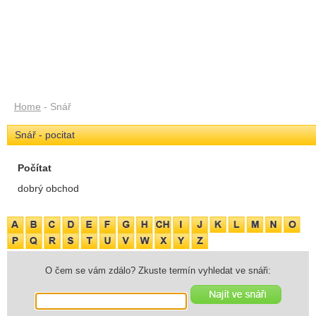
Home
- Snář
Snář - pocitat
Počítat
dobrý obchod
O čem se vám zdálo? Zkuste termín vyhledat ve snáři: