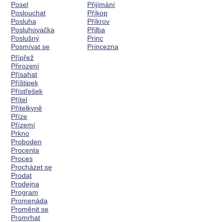
Posel
Přijímání
Poslouchat
Příkop
Posluha
Příkrov
Posluhovačka
Přilba
Poslušný
Princ
Posmívat se
Princezna
Přípřež
Přirození
Přísahat
Příštipek
Přístřešek
Přítel
Přítelkyně
Příze
Přízemí
Prkno
Proboden
Procenta
Proces
Procházet se
Prodat
Prodejna
Program
Promenáda
Proměnit se
Promrhat