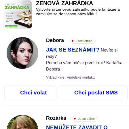
ZENOVÁ ZAHRÁDKA
Vytvořte si zenovou zahrádku podle fantazie a
zamilujte se do vlastní oázy klidu!
Debora
Jsem offline
JAK SE SEZNÁMIT?
Nevíte si
rady?
Pomohu vám udělat první krok! Kartářka
Debora
Výklad karet, Andělské kontakty
Chci volat
Chci poslat SMS
Rozárka
Jsem offline
NEMŮŽETE ZAVADIT O