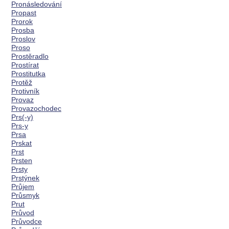
Pronásledování
Propast
Prorok
Prosba
Proslov
Proso
Prostěradlo
Prostírat
Prostitutka
Protěž
Protivník
Provaz
Provazochodec
Prs(-y)
Prs-y
Prsa
Prskat
Prst
Prsten
Prsty
Prstýnek
Průjem
Průsmyk
Prut
Průvod
Průvodce