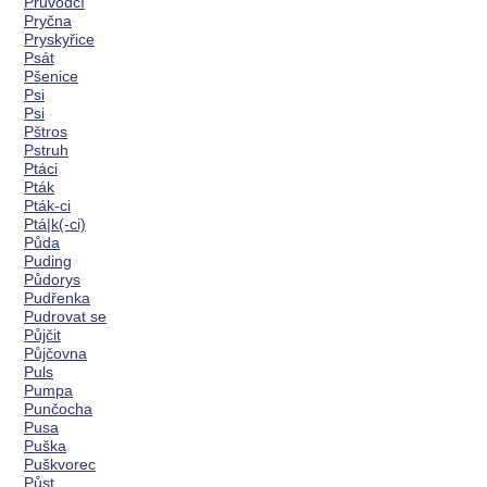
Průvodčí
Pryčna
Pryskyřice
Psát
Pšenice
Psi
Psi
Pštros
Pstruh
Ptáci
Pták
Pták-ci
Ptá|k(-ci)
Půda
Puding
Půdorys
Pudřenka
Pudrovat se
Půjčit
Půjčovna
Puls
Pumpa
Punčocha
Pusa
Puška
Puškvorec
Půst