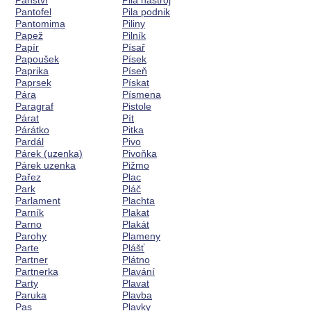
Panství
Pila nástroj
Pantofel
Pila podnik
Pantomima
Piliny
Papež
Pilník
Papír
Písař
Papoušek
Písek
Paprika
Píseň
Paprsek
Pískat
Pára
Písmena
Paragraf
Pistole
Párat
Pít
Párátko
Pitka
Pardál
Pivo
Párek (uzenka)
Pivoňka
Párek uzenka
Pižmo
Pařez
Plac
Park
Pláč
Parlament
Plachta
Parník
Plakat
Parno
Plakát
Parohy
Plameny
Parte
Plášť
Partner
Plátno
Partnerka
Plavání
Party
Plavat
Paruka
Plavba
Pas
Plavky