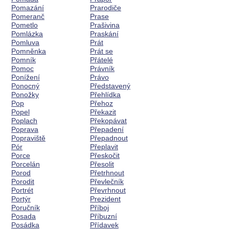
Pomazání
Prarodiče
Pomeranč
Prase
Pometlo
Prašivina
Pomlázka
Praskání
Pomluva
Prát
Pomněnka
Prát se
Pomník
Přátelé
Pomoc
Právník
Ponížení
Právo
Ponocný
Představený
Ponožky
Přehlídka
Pop
Přehoz
Popel
Překazit
Poplach
Překopávat
Poprava
Přepadení
Popraviště
Přepadnout
Pór
Přeplavit
Porce
Přeskočit
Porcelán
Přesolit
Porod
Přetrhnout
Porodit
Převlečník
Portrét
Převrhnout
Portýr
Prezident
Poručník
Příboj
Posada
Příbuzní
Posádka
Přídavek