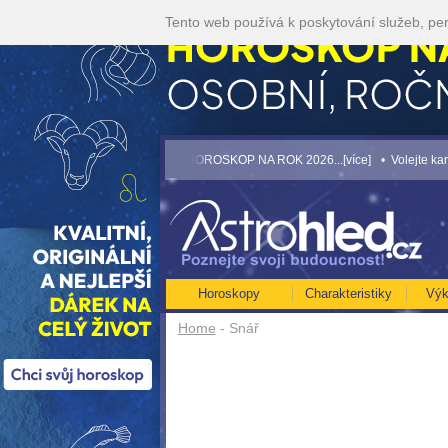
Tento web používá k poskytování služeb, per
íce]
• NEJVĚTŠÍ ROČNÍ HOROSKOP NA ROK 2026...[více]
• Volejte kartářkám le
Horoskopy
Charakteristiky
Výk
Home
- Snář