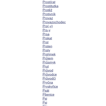
Prostírat
Prostitutka
Protěž
Protivník
Provaz
Provazochodec
Prs(-y)
Prs-y
Prsa
Prskat
Prst
Prsten
Prsty
Prstýnek
Průjem
Průsmyk
Prut
Průvod
Průvodce
Průvodčí
Pryčna
Pryskyřice
Psát
Pšenice
Psi
Psi