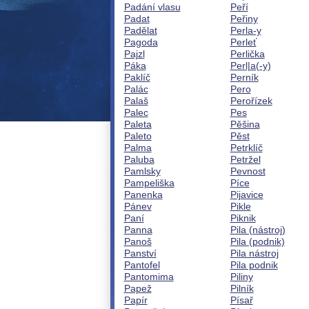
Padání vlasu
Peří
Padat
Peřiny
Padělat
Perla-y
Pagoda
Perleť
Pajzl
Perlička
Páka
Perl|a(-y)
Paklíč
Perník
Palác
Pero
Palaš
Perořízek
Palec
Pes
Paleta
Pěšina
Paleto
Pěst
Palma
Petrklíč
Paluba
Petržel
Pamlsky
Pevnost
Pampeliška
Píce
Panenka
Pijavice
Pánev
Pikle
Paní
Piknik
Panna
Pila (nástroj)
Panoš
Pila (podnik)
Panství
Pila nástroj
Pantofel
Pila podnik
Pantomima
Piliny
Papež
Pilník
Papír
Písař