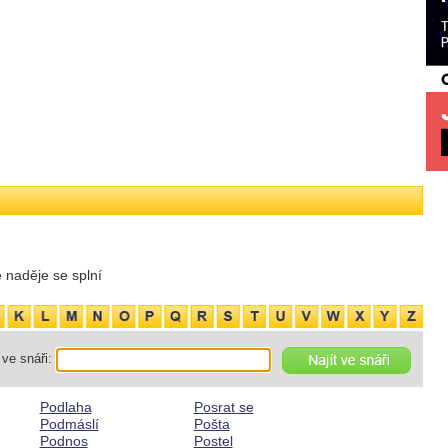
 naděje se splní
ve snáři:
Podlaha
Posrat se
Podmáslí
Pošta
Podnos
Postel