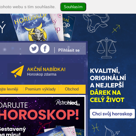
tohoto webu s tím souhlasíte.
EJVĚTŠÍ ROČNÍ HOROSKOP NA ROK 2026...[více]
• Volejte kartářkám levněji a v
Přihlásit se
AKČNÍ NABÍDKA!
Horoskop zdarma
ejte levněji
Premium výklady
Obchod