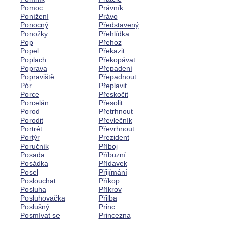
Pomoc
Právník
Ponížení
Právo
Ponocný
Představený
Ponožky
Přehlídka
Pop
Přehoz
Popel
Překazit
Poplach
Překopávat
Poprava
Přepadení
Popraviště
Přepadnout
Pór
Přeplavit
Porce
Přeskočit
Porcelán
Přesolit
Porod
Přetrhnout
Porodit
Převlečník
Portrét
Převrhnout
Portýr
Prezident
Poručník
Příboj
Posada
Příbuzní
Posádka
Přídavek
Posel
Přijímání
Poslouchat
Příkop
Posluha
Příkrov
Posluhovačka
Přilba
Poslušný
Princ
Posmívat se
Princezna