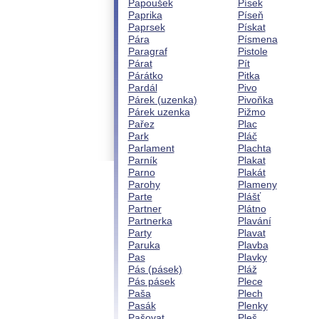
Papoušek
Písek
Paprika
Píseň
Paprsek
Pískat
Pára
Písmena
Paragraf
Pistole
Párat
Pít
Párátko
Pitka
Pardál
Pivo
Párek (uzenka)
Pivoňka
Párek uzenka
Pižmo
Pařez
Plac
Park
Pláč
Parlament
Plachta
Parník
Plakat
Parno
Plakát
Parohy
Plameny
Parte
Plášť
Partner
Plátno
Partnerka
Plavání
Party
Plavat
Paruka
Plavba
Pas
Plavky
Pás (pásek)
Pláž
Pás pásek
Plece
Paša
Plech
Pasák
Plenky
Pašovat
Pleš