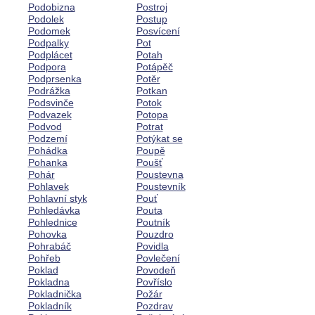
Podobizna
Postroj
Podolek
Postup
Podomek
Posvícení
Podpalky
Pot
Podplácet
Potah
Podpora
Potápěč
Podprsenka
Potěr
Podrážka
Potkan
Podsvinče
Potok
Podvazek
Potopa
Podvod
Potrat
Podzemí
Potýkat se
Pohádka
Poupě
Pohanka
Poušť
Pohár
Poustevna
Pohlavek
Poustevník
Pohlavní styk
Pouť
Pohledávka
Pouta
Pohlednice
Poutník
Pohovka
Pouzdro
Pohrabáč
Povidla
Pohřeb
Povlečení
Poklad
Povodeň
Pokladna
Povříslo
Pokladnička
Požár
Pokladník
Pozdrav