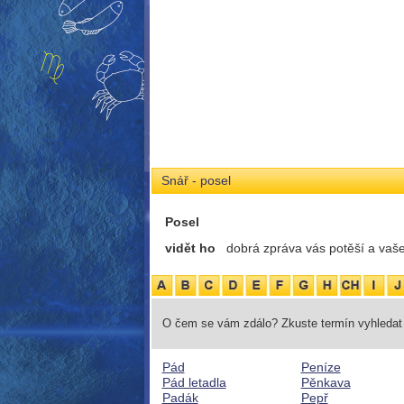
Snář - posel
Posel
vidět ho
dobrá zpráva vás potěší a vaše
O čem se vám zdálo? Zkuste termín vyhledat 
Pád
Peníze
Pád letadla
Pěnkava
Padák
Pepř