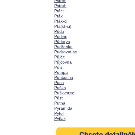
Pštros
Pstruh
Ptáci
Pták
Pták-ci
Ptá|k(-ci)
Půda
Puding
Půdorys
Pudřenka
Pudrovat se
Půjčit
Půjčovna
Puls
Pumpa
Punčocha
Pusa
Puška
Puškvorec
Půst
Putna
Pyramida
Pytel
Pytlák