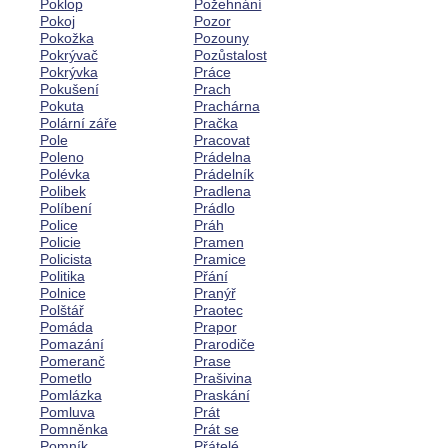
Poklop
Požehnání
Pokoj
Pozor
Pokožka
Pozouny
Pokrývač
Pozůstalost
Pokrývka
Práce
Pokušení
Prach
Pokuta
Prachárna
Polární záře
Pračka
Pole
Pracovat
Poleno
Prádelna
Polévka
Prádelník
Polibek
Pradlena
Políbení
Prádlo
Police
Práh
Policie
Pramen
Policista
Pramice
Politika
Přání
Polnice
Pranýř
Polštář
Praotec
Pomáda
Prapor
Pomazání
Prarodiče
Pomeranč
Prase
Pometlo
Prašivina
Pomlázka
Praskání
Pomluva
Prát
Pomněnka
Prát se
Pomník
Přátelé