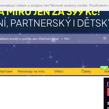
sonalizaci reklam a analýze náv?těvnosti soubory cookie. Používáním 
vněji a využijte akci 35kč/min! [více]
• TAROT NA SRPEN ZA 49,-KČ... [více]
• N
lad karet
Horoskopy na míru
Věštci
Články
Vol