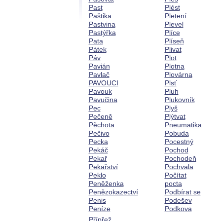
Past
Plést
Paštika
Pletení
Pastvina
Plevel
Pastýřka
Plíce
Pata
Plíseň
Pátek
Plivat
Páv
Plot
Pavián
Plotna
Pavlač
Plovárna
PAVOUCI
Plsť
Pavouk
Pluh
Pavučina
Plukovník
Pec
Plyš
Pečeně
Plýtvat
Pěchota
Pneumatika
Pečivo
Pobuda
Pecka
Pocestný
Pekáč
Pochod
Pekař
Pochodeň
Pekařství
Pochvala
Peklo
Počítat
Peněženka
pocta
Penězokazectví
Podbírat se
Penis
Podešev
Peníze
Podkova
Přípřež