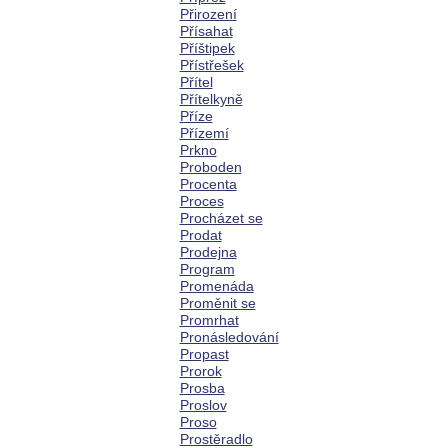
Přirození
Přísahat
Příštipek
Přístřešek
Přítel
Přítelkyně
Příze
Přízemí
Prkno
Proboden
Procenta
Proces
Procházet se
Prodat
Prodejna
Program
Promenáda
Proměnit se
Promrhat
Pronásledování
Propast
Prorok
Prosba
Proslov
Proso
Prostěradlo