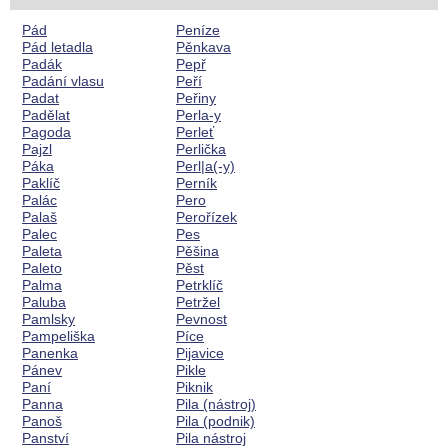
Pád
Peníze
Pád letadla
Pěnkava
Padák
Pepř
Padání vlasu
Peří
Padat
Peřiny
Padělat
Perla-y
Pagoda
Perleť
Pajzl
Perlička
Páka
Perl|a(-y)
Paklíč
Perník
Palác
Pero
Palaš
Perořízek
Palec
Pes
Paleta
Pěšina
Paleto
Pěst
Palma
Petrklíč
Paluba
Petržel
Pamlsky
Pevnost
Pampeliška
Píce
Panenka
Pijavice
Pánev
Pikle
Paní
Piknik
Panna
Pila (nástroj)
Panoš
Pila (podnik)
Panství
Pila nástroj