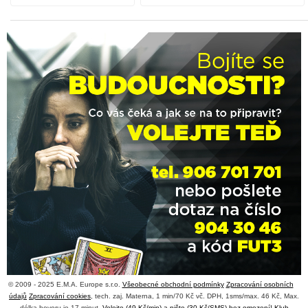
© 2009 - 2025 E.M.A. Europe s.r.o.
Všeobecné obchodní podmínky
Zpracování osobních
údajů
Zpracování cookies
, tech. zaj. Materna, 1 min/70 Kč vč. DPH, 1sms/max. 46 Kč, Max.
délka hovoru je 17 minut,
Volejte (49 Kč/min) a pište (30 Kč/SMS) bez omezení! Klub