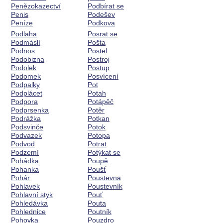
Penězokazectví
Podbírat se
Penis
Podešev
Peníze
Podkova
Podlaha
Posrat se
Podmáslí
Pošta
Podnos
Postel
Podobizna
Postroj
Podolek
Postup
Podomek
Posvícení
Podpalky
Pot
Podplácet
Potah
Podpora
Potápěč
Podprsenka
Potěr
Podrážka
Potkan
Podsvinče
Potok
Podvazek
Potopa
Podvod
Potrat
Podzemí
Potýkat se
Pohádka
Poupě
Pohanka
Poušť
Pohár
Poustevna
Pohlavek
Poustevník
Pohlavní styk
Pouť
Pohledávka
Pouta
Pohlednice
Poutník
Pohovka
Pouzdro