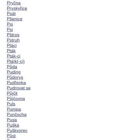
Pryčna
Pryskyřice
Psát
Pšenice
Psi
Psi
Pštros
Pstruh
Ptáci
Pták
Pták-ci
Ptá|k(-ci)
Půda
Puding
Půdorys
Pudřenka
Pudrovat se
Půjčit
Půjčovna
Puls
Pumpa
Punčocha
Pusa
Puška
Puškvorec
Půst