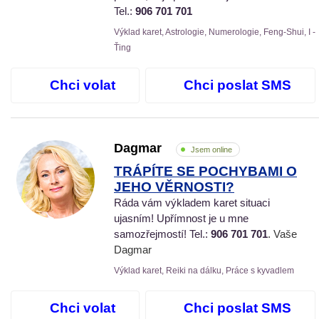
Tel.:
906 701 701
Výklad karet, Astrologie, Numerologie, Feng-Shui, I -
Ťing
Chci volat
Chci poslat SMS
Dagmar
Jsem online
TRÁPÍTE SE POCHYBAMI O
JEHO VĚRNOSTI?
Ráda vám výkladem karet situaci
ujasním! Upřímnost je u mne
samozřejmostí! Tel.:
906 701 701
. Vaše
Dagmar
Výklad karet, Reiki na dálku, Práce s kyvadlem
Chci volat
Chci poslat SMS