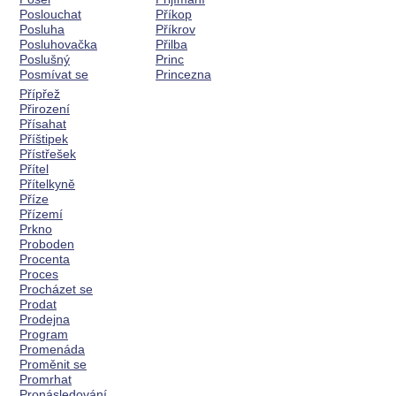
Poslouchat
Příkop
Posluha
Příkrov
Posluhovačka
Přilba
Poslušný
Princ
Posmívat se
Princezna
Přípřež
Přirození
Přísahat
Příštipek
Přístřešek
Přítel
Přítelkyně
Příze
Přízemí
Prkno
Proboden
Procenta
Proces
Procházet se
Prodat
Prodejna
Program
Promenáda
Proměnit se
Promrhat
Pronásledování