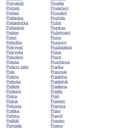
Pohrabáč
Povidla
Pohřeb
Povlečení
Poklad
Povodeň
Pokladna
Povříslo
Pokladnička
Požár
Pokladník
Pozdrav
Poklop
Požehnání
Pokoj
Pozor
Pokožka
Pozouny
Pokrývač
Pozůstalost
Pokrývka
Práce
Pokušení
Prach
Pokuta
Prachárna
Polární záře
Pračka
Pole
Pracovat
Poleno
Prádelna
Polévka
Prádelník
Polibek
Pradlena
Políbení
Prádlo
Police
Práh
Policie
Pramen
Policista
Pramice
Politika
Přání
Polnice
Pranýř
Polštář
Praotec
Pomáda
Prapor