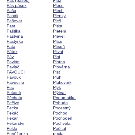
Pás (pásek)
Pláž
Pás pásek
Plece
Paša
Plech
Pasák
Plenky
Pašovat
Pleš
Past
Plést
Paštika
Pletení
Pastvina
Plevel
Pastýřka
Plíce
Pata
Plíseň
Pátek
Plivat
Páv
Plot
Pavián
Plotna
Pavlač
Plovárna
PAVOUCI
Plsť
Pavouk
Pluh
Pavučina
Plukovník
Pec
Plyš
Pečeně
Plýtvat
Pěchota
Pneumatika
Pečivo
Pobuda
Pecka
Pocestný
Pekáč
Pochod
Pekař
Pochodeň
Pekařství
Pochvala
Peklo
Počítat
Peněženka
pocta