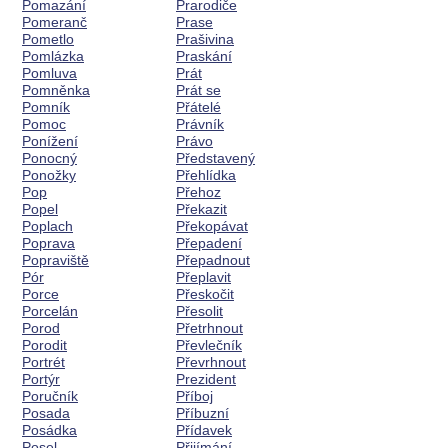
Pomazání
Prarodiče
Pomeranč
Prase
Pometlo
Prašivina
Pomlázka
Praskání
Pomluva
Prát
Pomněnka
Prát se
Pomník
Přátelé
Pomoc
Právník
Ponížení
Právo
Ponocný
Představený
Ponožky
Přehlídka
Pop
Přehoz
Popel
Překazit
Poplach
Překopávat
Poprava
Přepadení
Popraviště
Přepadnout
Pór
Přeplavit
Porce
Přeskočit
Porcelán
Přesolit
Porod
Přetrhnout
Porodit
Převlečník
Portrét
Převrhnout
Portýr
Prezident
Poručník
Příboj
Posada
Příbuzní
Posádka
Přídavek
Posel
Přijímání