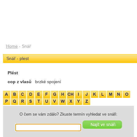
Home
- Snář
Snář - plest
Plést
cop z vlasů
brzké spojení
O čem se vám zdálo? Zkuste termín vyhledat ve snáři: