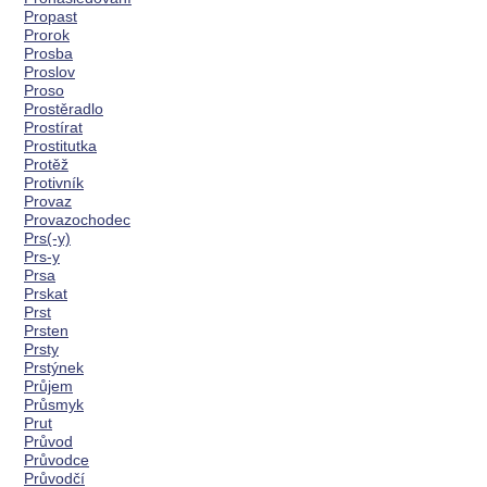
Propast
Prorok
Prosba
Proslov
Proso
Prostěradlo
Prostírat
Prostitutka
Protěž
Protivník
Provaz
Provazochodec
Prs(-y)
Prs-y
Prsa
Prskat
Prst
Prsten
Prsty
Prstýnek
Průjem
Průsmyk
Prut
Průvod
Průvodce
Průvodčí