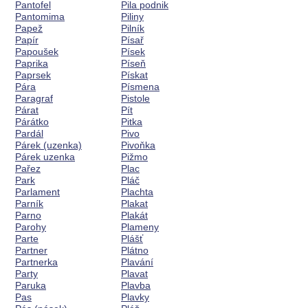
Pantofel
Pila podnik
Pantomima
Piliny
Papež
Pilník
Papír
Písař
Papoušek
Písek
Paprika
Píseň
Paprsek
Pískat
Pára
Písmena
Paragraf
Pistole
Párat
Pít
Párátko
Pitka
Pardál
Pivo
Párek (uzenka)
Pivoňka
Párek uzenka
Pižmo
Pařez
Plac
Park
Pláč
Parlament
Plachta
Parník
Plakat
Parno
Plakát
Parohy
Plameny
Parte
Plášť
Partner
Plátno
Partnerka
Plavání
Party
Plavat
Paruka
Plavba
Pas
Plavky