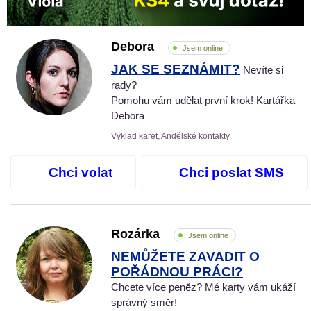
Debora
Jsem online
JAK SE SEZNÁMIT?
Nevíte si
rady?
Pomohu vám udělat první krok! Kartářka
Debora
Výklad karet, Andělské kontakty
Chci volat
Chci poslat SMS
Rozárka
Jsem online
NEMŮŽETE ZAVADIT O
POŘÁDNOU PRÁCI?
Chcete více peněz? Mé karty vám ukáží
správný směr!