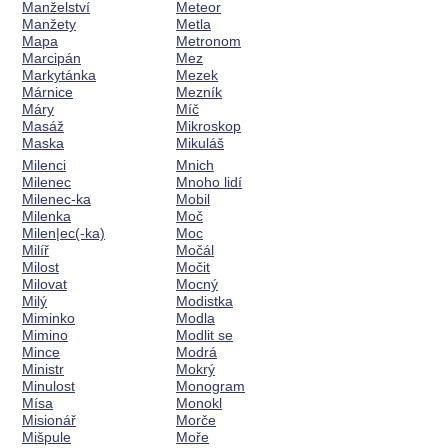
Manželství
Meteor
Manžety
Metla
Mapa
Metronom
Marcipán
Mez
Markytánka
Mezek
Márnice
Mezník
Máry
Míč
Masáž
Mikroskop
Maska
Mikuláš
Milenci
Mnich
Milenec
Mnoho lidí
Milenec-ka
Mobil
Milenka
Moč
Milen|ec(-ka)
Moc
Milíř
Močál
Milost
Močit
Milovat
Mocný
Milý
Modistka
Miminko
Modla
Mimino
Modlit se
Mince
Modrá
Ministr
Mokrý
Minulost
Monogram
Mísa
Monokl
Misionář
Morče
Mišpule
Moře