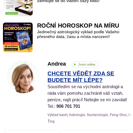
zamilujte se do vlastní oázy klidu!
ROČNÍ HOROSKOP NA MÍRU
Jedinečný astrologický výklad podle Vašeho
přesného data, času a místa narození!
Andrea
Jsem online
CHCETE VĚDĚT ZDA SE
BUDETE MÍT LÉPE?
Soustředím se na východní astrologii a
ráda vám pomohu zachránit váš vztah,
peníze, najít práci! Nebojte se mi zavolat!
Tel.:
906 701 701
Výklad karet, Astrologie, Numerologie, Feng-Shui, I -
Ťing