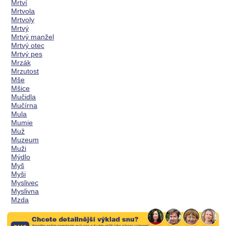
Mrtví
Mrtvola
Mrtvoly
Mrtvý
Mrtvý manžel
Mrtvý otec
Mrtvý pes
Mrzák
Mrzutost
Mše
Mšice
Mučidla
Mučírna
Mula
Mumie
Muž
Muzeum
Muži
Mýdlo
Myš
Myši
Myslivec
Myslivna
Mzda