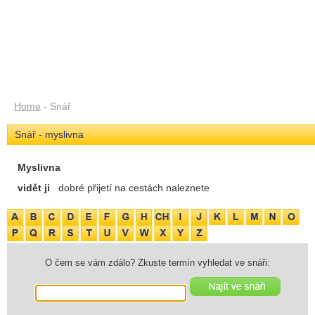
Home
- Snář
Snář - myslivna
Myslivna
vidět ji
dobré přijetí na cestách naleznete
O čem se vám zdálo? Zkuste termín vyhledat ve snáři: