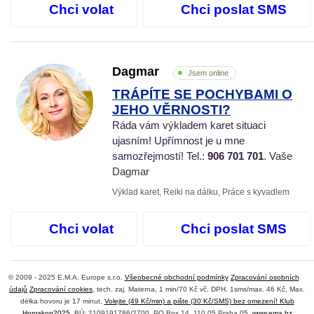
Chci volat
Chci poslat SMS
Dagmar
Jsem online
TRÁPÍTE SE POCHYBAMI O
JEHO VĚRNOSTI?
Ráda vám výkladem karet situaci
ujasním! Upřímnost je u mne
samozřejmostí! Tel.:
906 701 701
. Vaše
Dagmar
Výklad karet, Reiki na dálku, Práce s kyvadlem
Chci volat
Chci poslat SMS
© 2009 - 2025 E.M.A. Europe s.r.o.
Všeobecné obchodní podmínky
Zpracování osobních
údajů
Zpracování cookies
, tech. zaj. Materna, 1 min/70 Kč vč. DPH, 1sms/max. 46 Kč, Max.
délka hovoru je 17 minut,
Volejte (49 Kč/min) a pište (30 Kč/SMS) bez omezení! Klub
Horoskop2025
, BÚ: 2109191786/2700, PO Box 14, 110 05 Praha 05,
www.ema.bz