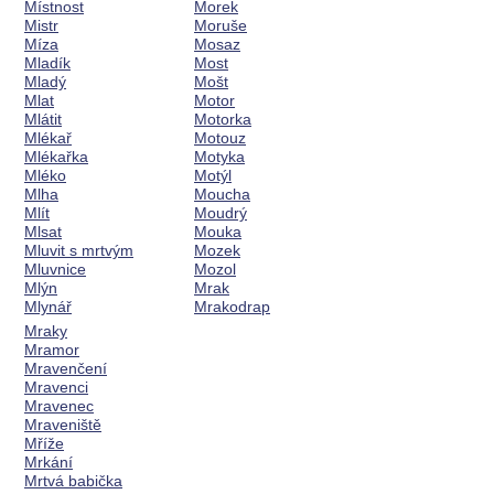
Místnost
Morek
Mistr
Moruše
Míza
Mosaz
Mladík
Most
Mladý
Mošt
Mlat
Motor
Mlátit
Motorka
Mlékař
Motouz
Mlékařka
Motyka
Mléko
Motýl
Mlha
Moucha
Mlít
Moudrý
Mlsat
Mouka
Mluvit s mrtvým
Mozek
Mluvnice
Mozol
Mlýn
Mrak
Mlynář
Mrakodrap
Mraky
Mramor
Mravenčení
Mravenci
Mravenec
Mraveniště
Mříže
Mrkání
Mrtvá babička