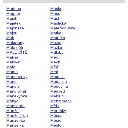
Madona
Máslo
Magnet
Maso
Maják
Mast
Majetek
Mastičkář
Majonéza
Mateřídouška
Major
Matka
Mák
Maturita
Makarony
Mazat
Malé děti
Mazleni
MALÉ DÍTĚ
Mdloby
Malina
Meč
Malovat
Mech
Malý
Měď
Máma
Med
Mandarinky
Medaile
Mandl
Medailon
Mandle
Medovina
Mandlovník
Medvěd
Manekýnka
Meloun
Manko
Menstruace
Mansarda
Měřit
Manžel
Meruňky
Manžel(-ka)
Měšec
Manžel-ka
Měsíc
Manželka
Město