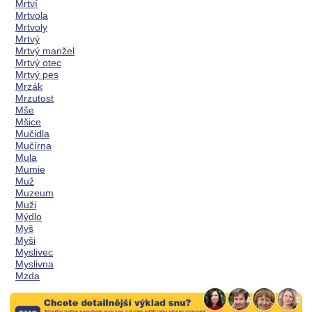
Mrtví
Mrtvola
Mrtvoly
Mrtvý
Mrtvý manžel
Mrtvý otec
Mrtvý pes
Mrzák
Mrzutost
Mše
Mšice
Mučidla
Mučírna
Mula
Mumie
Muž
Muzeum
Muži
Mýdlo
Myš
Myši
Myslivec
Myslivna
Mzda