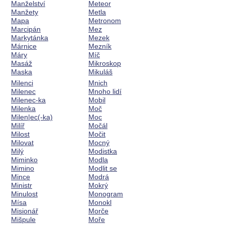
Manželství
Meteor
Manžety
Metla
Mapa
Metronom
Marcipán
Mez
Markytánka
Mezek
Márnice
Mezník
Máry
Míč
Masáž
Mikroskop
Maska
Mikuláš
Milenci
Mnich
Milenec
Mnoho lidí
Milenec-ka
Mobil
Milenka
Moč
Milen|ec(-ka)
Moc
Milíř
Močál
Milost
Močit
Milovat
Mocný
Milý
Modistka
Miminko
Modla
Mimino
Modlit se
Mince
Modrá
Ministr
Mokrý
Minulost
Monogram
Mísa
Monokl
Misionář
Morče
Mišpule
Moře