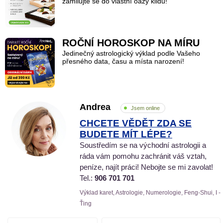
zamilujte se do vlastní oázy klidu!
ROČNÍ HOROSKOP NA MÍRU
Jedinečný astrologický výklad podle Vašeho
přesného data, času a místa narození!
Andrea
Jsem online
CHCETE VĚDĚT ZDA SE
BUDETE MÍT LÉPE?
Soustředím se na východní astrologii a
ráda vám pomohu zachránit váš vztah,
peníze, najít práci! Nebojte se mi zavolat!
Tel.:
906 701 701
Výklad karet, Astrologie, Numerologie, Feng-Shui, I -
Ťing