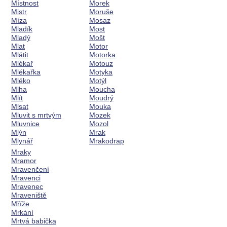
Místnost
Morek
Mistr
Moruše
Míza
Mosaz
Mladík
Most
Mladý
Mošt
Mlat
Motor
Mlátit
Motorka
Mlékař
Motouz
Mlékařka
Motyka
Mléko
Motýl
Mlha
Moucha
Mlít
Moudrý
Mlsat
Mouka
Mluvit s mrtvým
Mozek
Mluvnice
Mozol
Mlýn
Mrak
Mlynář
Mrakodrap
Mraky
Mramor
Mravenčení
Mravenci
Mravenec
Mraveniště
Mříže
Mrkání
Mrtvá babička