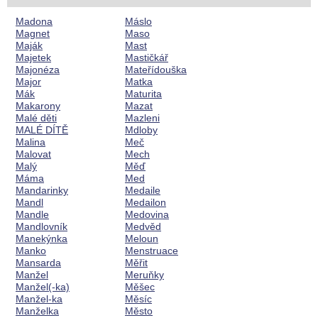
Madona
Máslo
Magnet
Maso
Maják
Mast
Majetek
Mastičkář
Majonéza
Mateřídouška
Major
Matka
Mák
Maturita
Makarony
Mazat
Malé děti
Mazleni
MALÉ DÍTĚ
Mdloby
Malina
Meč
Malovat
Mech
Malý
Měď
Máma
Med
Mandarinky
Medaile
Mandl
Medailon
Mandle
Medovina
Mandlovník
Medvěd
Manekýnka
Meloun
Manko
Menstruace
Mansarda
Měřit
Manžel
Meruňky
Manžel(-ka)
Měšec
Manžel-ka
Měsíc
Manželka
Město