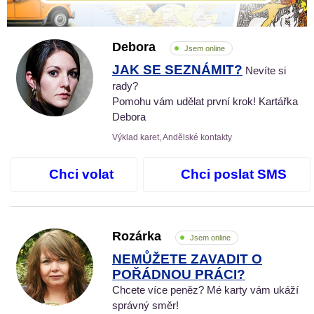
Debora
Jsem online
JAK SE SEZNÁMIT?
Nevíte si
rady?
Pomohu vám udělat první krok! Kartářka
Debora
Výklad karet, Andělské kontakty
Chci volat
Chci poslat SMS
Rozárka
Jsem online
NEMŮŽETE ZAVADIT O
POŘÁDNOU PRÁCI?
Chcete více peněz? Mé karty vám ukáží
správný směr!