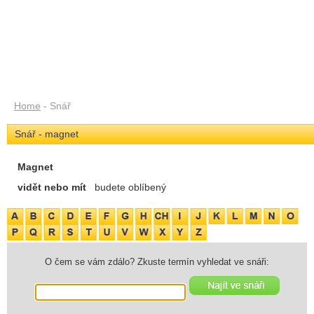
Home
- Snář
Snář - magnet
Magnet
vidět nebo mít
budete oblíbený
O čem se vám zdálo? Zkuste termín vyhledat ve snáři: