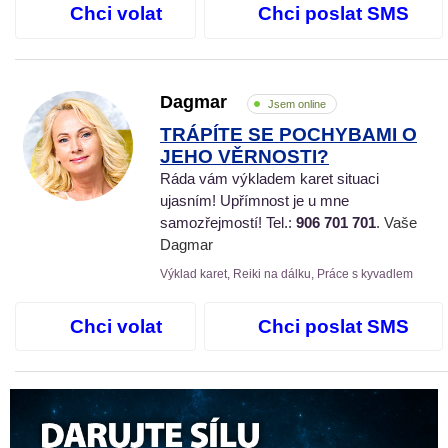
Chci volat
Chci poslat SMS
Dagmar
Jsem online
TRÁPÍTE SE POCHYBAMI O
JEHO VĚRNOSTI?
Ráda vám výkladem karet situaci
ujasním! Upřímnost je u mne
samozřejmostí! Tel.:
906 701 701
. Vaše
Dagmar
Výklad karet, Reiki na dálku, Práce s kyvadlem
Chci volat
Chci poslat SMS