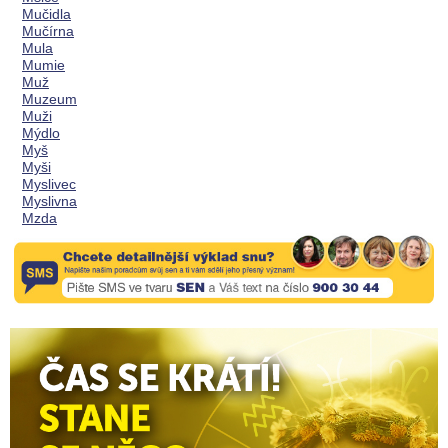
Mučidla
Mučírna
Mula
Mumie
Muž
Muzeum
Muži
Mýdlo
Myš
Myši
Myslivec
Myslivna
Mzda