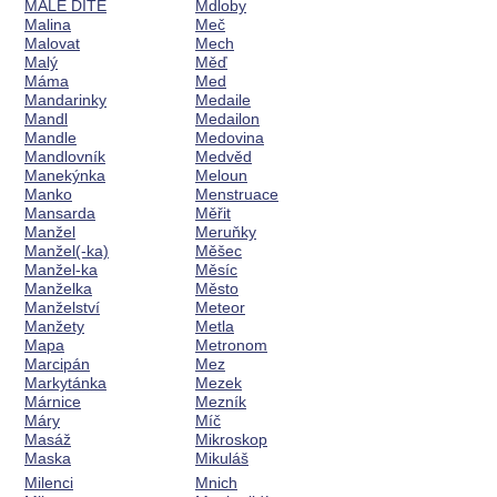
MALÉ DÍTĚ
Mdloby
Malina
Meč
Malovat
Mech
Malý
Měď
Máma
Med
Mandarinky
Medaile
Mandl
Medailon
Mandle
Medovina
Mandlovník
Medvěd
Manekýnka
Meloun
Manko
Menstruace
Mansarda
Měřit
Manžel
Meruňky
Manžel(-ka)
Měšec
Manžel-ka
Měsíc
Manželka
Město
Manželství
Meteor
Manžety
Metla
Mapa
Metronom
Marcipán
Mez
Markytánka
Mezek
Márnice
Mezník
Máry
Míč
Masáž
Mikroskop
Maska
Mikuláš
Milenci
Mnich