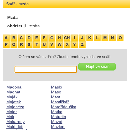
Snář - mzda
Mzda
obdržet ji
ztráta
O čem se vám zdálo? Zkuste termín vyhledat ve snáři:
Madona
Máslo
Magnet
Maso
Maják
Mast
Majetek
Mastičkář
Majonéza
Mateřídouška
Major
Matka
Mák
Maturita
Makarony
Mazat
Malé děti
Mazleni