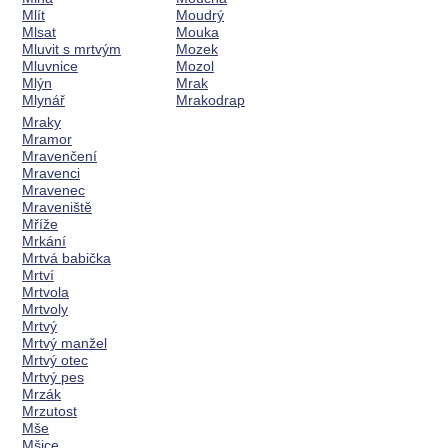
Mlít
Moudrý
Mlsat
Mouka
Mluvit s mrtvým
Mozek
Mluvnice
Mozol
Mlýn
Mrak
Mlynář
Mrakodrap
Mraky
Mramor
Mravenčení
Mravenci
Mravenec
Mraveniště
Mříže
Mrkání
Mrtvá babička
Mrtví
Mrtvola
Mrtvoly
Mrtvý
Mrtvý manžel
Mrtvý otec
Mrtvý pes
Mrzák
Mrzutost
Mše
Mšice