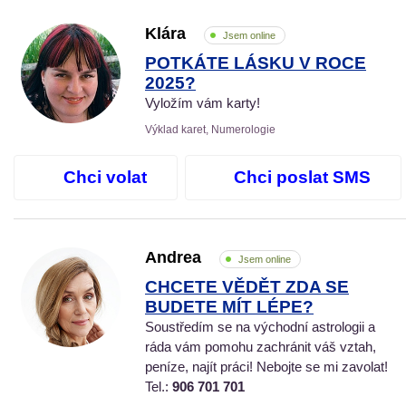
Klára
Jsem online
POTKÁTE LÁSKU V ROCE
2025?
Vyložím vám karty!
Výklad karet, Numerologie
Chci volat
Chci poslat SMS
Andrea
Jsem online
CHCETE VĚDĚT ZDA SE
BUDETE MÍT LÉPE?
Soustředím se na východní astrologii a
ráda vám pomohu zachránit váš vztah,
peníze, najít práci! Nebojte se mi zavolat!
Tel.:
906 701 701