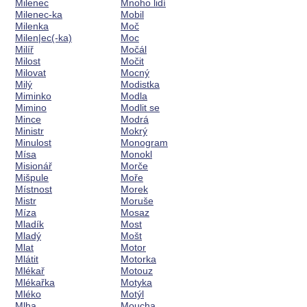
Milenec
Mnoho lidí
Milenec-ka
Mobil
Milenka
Moč
Milen|ec(-ka)
Moc
Milíř
Močál
Milost
Močit
Milovat
Mocný
Milý
Modistka
Miminko
Modla
Mimino
Modlit se
Mince
Modrá
Ministr
Mokrý
Minulost
Monogram
Mísa
Monokl
Misionář
Morče
Mišpule
Moře
Místnost
Morek
Mistr
Moruše
Míza
Mosaz
Mladík
Most
Mladý
Mošt
Mlat
Motor
Mlátit
Motorka
Mlékař
Motouz
Mlékařka
Motyka
Mléko
Motýl
Mlha
Moucha