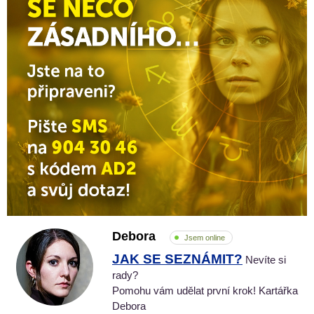
Debora
Jsem online
JAK SE SEZNÁMIT?
Nevíte si
rady?
Pomohu vám udělat první krok! Kartářka
Debora