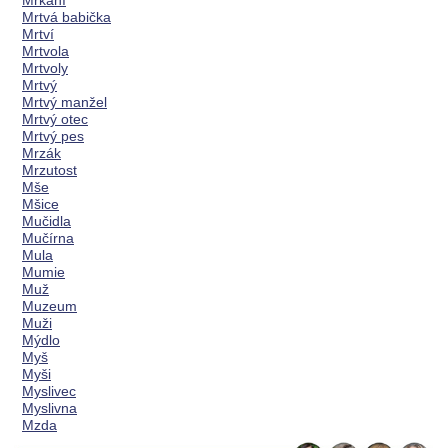
Mrkání
Mrtvá babička
Mrtví
Mrtvola
Mrtvoly
Mrtvý
Mrtvý manžel
Mrtvý otec
Mrtvý pes
Mrzák
Mrzutost
Mše
Mšice
Mučidla
Mučírna
Mula
Mumie
Muž
Muzeum
Muži
Mýdlo
Myš
Myši
Myslivec
Myslivna
Mzda