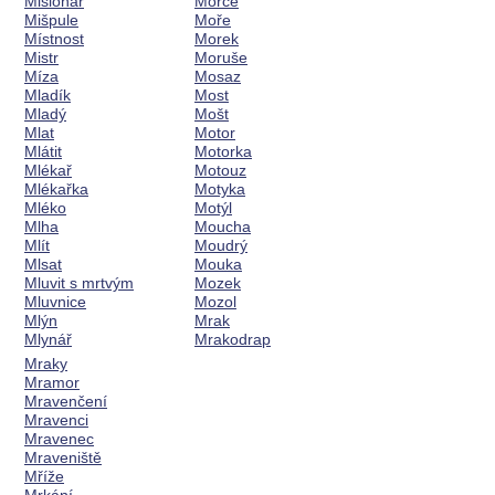
Misionář
Morče
Mišpule
Moře
Místnost
Morek
Mistr
Moruše
Míza
Mosaz
Mladík
Most
Mladý
Mošt
Mlat
Motor
Mlátit
Motorka
Mlékař
Motouz
Mlékařka
Motyka
Mléko
Motýl
Mlha
Moucha
Mlít
Moudrý
Mlsat
Mouka
Mluvit s mrtvým
Mozek
Mluvnice
Mozol
Mlýn
Mrak
Mlynář
Mrakodrap
Mraky
Mramor
Mravenčení
Mravenci
Mravenec
Mraveniště
Mříže