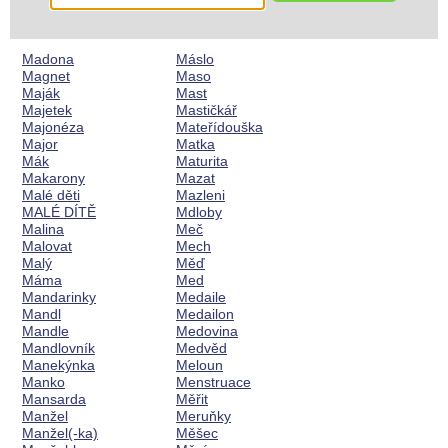
Madona
Máslo
Magnet
Maso
Maják
Mast
Majetek
Mastičkář
Majonéza
Mateřídouška
Major
Matka
Mák
Maturita
Makarony
Mazat
Malé děti
Mazleni
MALÉ DÍTĚ
Mdloby
Malina
Meč
Malovat
Mech
Malý
Měď
Máma
Med
Mandarinky
Medaile
Mandl
Medailon
Mandle
Medovina
Mandlovník
Medvěd
Manekýnka
Meloun
Manko
Menstruace
Mansarda
Měřit
Manžel
Meruňky
Manžel(-ka)
Měšec