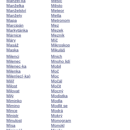
Manžel-ka
Měsíc
Manželka
Město
Manželství
Meteor
Manžety
Metla
Mapa
Metronom
Marcipán
Mez
Markytánka
Mezek
Márnice
Mezník
Máry
Míč
Masáž
Mikroskop
Maska
Mikuláš
Milenci
Mnich
Milenec
Mnoho lidí
Milenec-ka
Mobil
Milenka
Moč
Milen|ec(-ka)
Moc
Milíř
Močál
Milost
Močit
Milovat
Mocný
Milý
Modistka
Miminko
Modla
Mimino
Modlit se
Mince
Modrá
Ministr
Mokrý
Minulost
Monogram
Mísa
Monokl