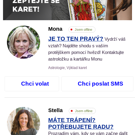
Mona
Jsem offline
JE TO TEN PRAVÝ?
Vydrží váš
vztah? Najděte shodu s vaším
protějškem pomocí hvězd! Kontaktujte
astroložku a kartářku Monu
Astrologie, Výklad karet
Chci volat
Chci poslat SMS
Stella
Jsem offline
MÁTE TRÁPENÍ?
POTŘEBUJETE RADU?
Prozradím vám, kdy se vám začne dařit