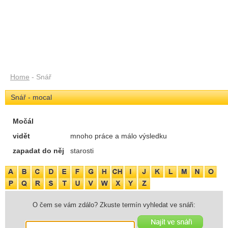
Home
- Snář
Snář - mocal
Močál
vidět
mnoho práce a málo výsledku
zapadat do něj
starosti
O čem se vám zdálo? Zkuste termín vyhledat ve snáři: