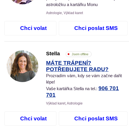
astroložku a kartářku Monu
Astrologie, Výklad karet
Chci volat
Chci poslat SMS
Stella
Jsem offline
MÁTE TRÁPENÍ?
POTŘEBUJETE RADU?
Prozradím vám, kdy se vám začne dařit
lépe!
906 701
Vaše kartářka Stella na tel.:
701
Výklad karet, Astrologie
Chci volat
Chci poslat SMS