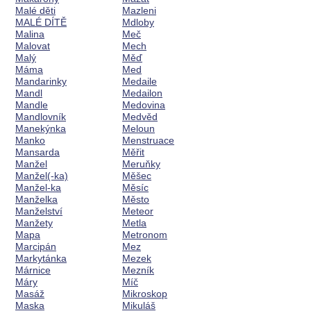
Malé děti
Mazleni
MALÉ DÍTĚ
Mdloby
Malina
Meč
Malovat
Mech
Malý
Měď
Máma
Med
Mandarinky
Medaile
Mandl
Medailon
Mandle
Medovina
Mandlovník
Medvěd
Manekýnka
Meloun
Manko
Menstruace
Mansarda
Měřit
Manžel
Meruňky
Manžel(-ka)
Měšec
Manžel-ka
Měsíc
Manželka
Město
Manželství
Meteor
Manžety
Metla
Mapa
Metronom
Marcipán
Mez
Markytánka
Mezek
Márnice
Mezník
Máry
Míč
Masáž
Mikroskop
Maska
Mikuláš