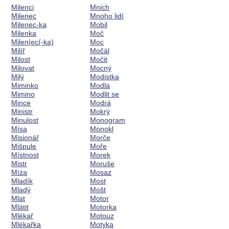
Milenci
Mnich
Milenec
Mnoho lidí
Milenec-ka
Mobil
Milenka
Moč
Milen|ec(-ka)
Moc
Milíř
Močál
Milost
Močit
Milovat
Mocný
Milý
Modistka
Miminko
Modla
Mimino
Modlit se
Mince
Modrá
Ministr
Mokrý
Minulost
Monogram
Mísa
Monokl
Misionář
Morče
Mišpule
Moře
Místnost
Morek
Mistr
Moruše
Míza
Mosaz
Mladík
Most
Mladý
Mošt
Mlat
Motor
Mlátit
Motorka
Mlékař
Motouz
Mlékařka
Motyka