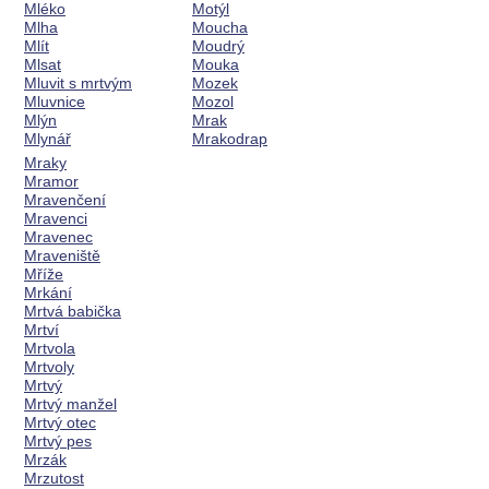
Mléko
Motýl
Mlha
Moucha
Mlít
Moudrý
Mlsat
Mouka
Mluvit s mrtvým
Mozek
Mluvnice
Mozol
Mlýn
Mrak
Mlynář
Mrakodrap
Mraky
Mramor
Mravenčení
Mravenci
Mravenec
Mraveniště
Mříže
Mrkání
Mrtvá babička
Mrtví
Mrtvola
Mrtvoly
Mrtvý
Mrtvý manžel
Mrtvý otec
Mrtvý pes
Mrzák
Mrzutost