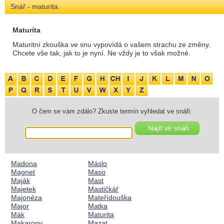
Snář - maturita
Maturita
Maturitní zkouška ve snu vypovídá o vašem strachu ze změny.
Chcete vše tak, jak to je nyní. Ne vždy je to však možné.
O čem se vám zdálo? Zkuste termín vyhledat ve snáři:
Madona
Máslo
Magnet
Maso
Maják
Mast
Majetek
Mastičkář
Majonéza
Mateřídouška
Major
Matka
Mák
Maturita
Makarony
Mazat