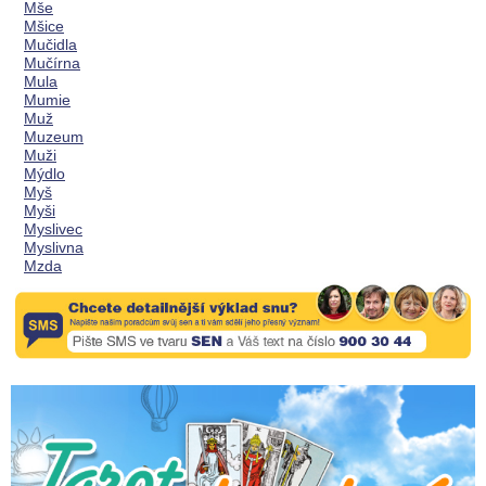
Mše
Mšice
Mučidla
Mučírna
Mula
Mumie
Muž
Muzeum
Muži
Mýdlo
Myš
Myši
Myslivec
Myslivna
Mzda