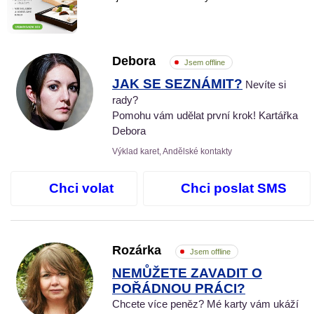
Debora
Jsem offline
JAK SE SEZNÁMIT?
Nevíte si
rady?
Pomohu vám udělat první krok! Kartářka
Debora
Výklad karet, Andělské kontakty
Chci volat
Chci poslat SMS
Rozárka
Jsem offline
NEMŮŽETE ZAVADIT O
POŘÁDNOU PRÁCI?
Chcete více peněz? Mé karty vám ukáží