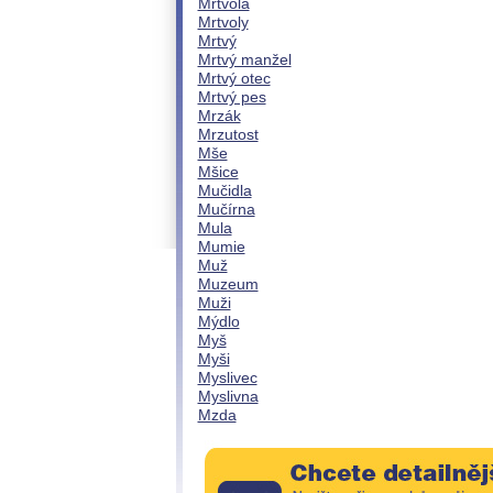
Mrtvola
Mrtvoly
Mrtvý
Mrtvý manžel
Mrtvý otec
Mrtvý pes
Mrzák
Mrzutost
Mše
Mšice
Mučidla
Mučírna
Mula
Mumie
Muž
Muzeum
Muži
Mýdlo
Myš
Myši
Myslivec
Myslivna
Mzda