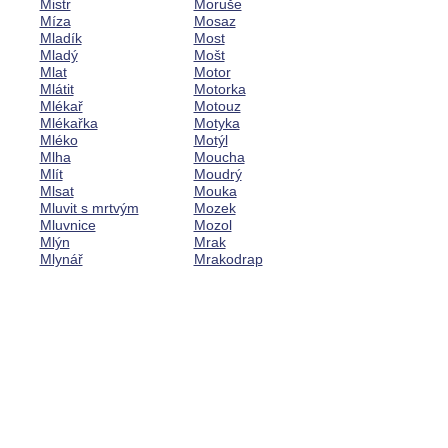
Mistr
Moruše
Míza
Mosaz
Mladík
Most
Mladý
Mošt
Mlat
Motor
Mlátit
Motorka
Mlékař
Motouz
Mlékařka
Motyka
Mléko
Motýl
Mlha
Moucha
Mlít
Moudrý
Mlsat
Mouka
Mluvit s mrtvým
Mozek
Mluvnice
Mozol
Mlýn
Mrak
Mlynář
Mrakodrap