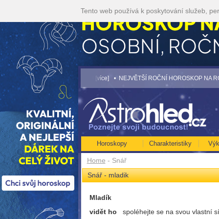
Tento web používá k poskytování služeb, per
vněji a využijte akci 35kč/min! [více]
• NEJVĚTŠÍ ROČNÍ HOROSKOP NA ROK 2026.
Horoskopy
Charakteristiky
Výk
Home
- Snář
Snář - mladik
Mladík
vidět ho
spoléhejte se na svou vlastní s