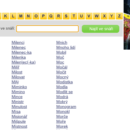
ve snáři:
Milenci
Mnich
Milenec
Mnoho lidí
Milenec-ka
Mobil
Milenka
Moč
Milen|ec(-ka)
Moc
Milíř
Močál
Milost
Močit
Milovat
Mocný
Milý
Modistka
Miminko
Modla
Mimino
Modlit se
Mince
Modrá
Ministr
Mokrý
Minulost
Monogram
Mísa
Monokl
Misionář
Morče
Mišpule
Moře
Místnost
Morek