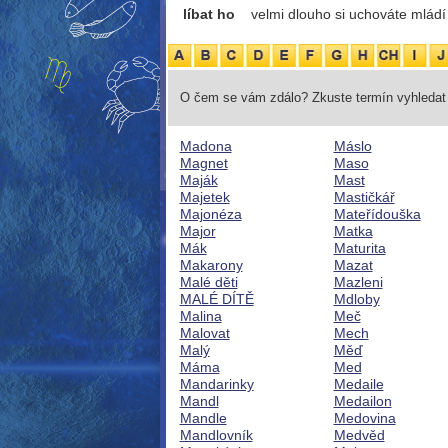
líbat ho
velmi dlouho si uchováte mládí
O čem se vám zdálo? Zkuste termín vyhledat 
Madona
Máslo
Magnet
Maso
Maják
Mast
Majetek
Mastičkář
Majonéza
Mateřídouška
Major
Matka
Mák
Maturita
Makarony
Mazat
Malé děti
Mazleni
MALÉ DÍTĚ
Mdloby
Malina
Meč
Malovat
Mech
Malý
Měď
Máma
Med
Mandarinky
Medaile
Mandl
Medailon
Mandle
Medovina
Mandlovník
Medvěd