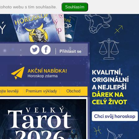
tohoto webu s tím souhlasíte.
yužijte akci 35kč/min! [více]
• NEJVĚTŠÍ ROČNÍ HOROSKOP NA ROK 2026...[více
Přihlásit se
AKČNÍ NABÍDKA!
Horoskop zdarma
ejte levněji
Premium výklady
Obchod