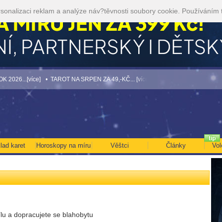
sonalizaci reklam a analýze náv?těvnosti soubory cookie. Používáním 
..[více]
• TAROT NA SRPEN ZA 49,-KČ... [více]
• Volejte kartářkám levněji a v
lad karet
Horoskopy na míru
Věštci
Články
Vol
ílu a dopracujete se blahobytu