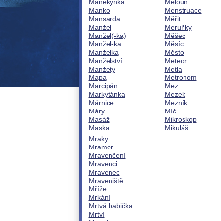
Manekýnka
Meloun
Manko
Menstruace
Mansarda
Měřit
Manžel
Meruňky
Manžel(-ka)
Měšec
Manžel-ka
Měsíc
Manželka
Město
Manželství
Meteor
Manžety
Metla
Mapa
Metronom
Marcipán
Mez
Markytánka
Mezek
Márnice
Mezník
Máry
Míč
Masáž
Mikroskop
Maska
Mikuláš
Mraky
Mramor
Mravenčení
Mravenci
Mravenec
Mraveniště
Mříže
Mrkání
Mrtvá babička
Mrtví