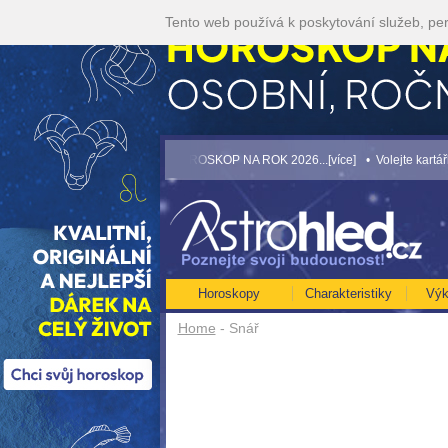
Tento web používá k poskytování služeb, per
e]
• NEJVĚTŠÍ ROČNÍ HOROSKOP NA ROK 2026...[více]
• Volejte kartářkám lev
Horoskopy
Charakteristiky
Výk
Home
- Snář