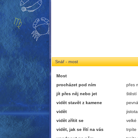
Snář - most
Most
procházet pod ním
přes 
jít přes něj nebo jet
štěstí
vidět stavět z kamene
pevná
vidět
jistot
vidět zřítit se
velké
vidět, jak se řítí na vás
trpíte