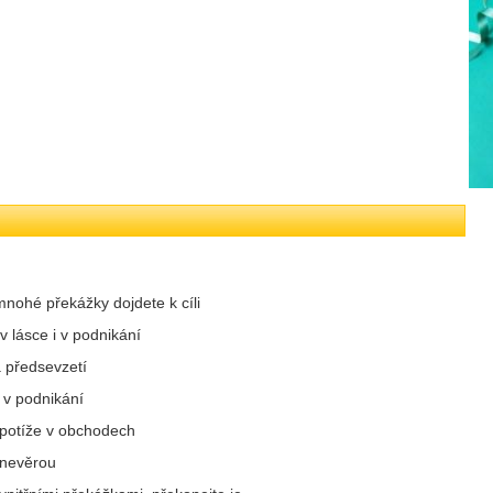
mnohé překážky dojdete k cíli
 v lásce i v podnikání
 předsevzetí
a v podnikání
 potíže v obchodech
 nevěrou