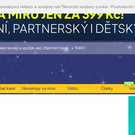
sonalizaci reklam a analýze náv?těvnosti soubory cookie. Používáním 
něji a využijte akci 35kč/min! [více]
• TAROT NA SRPEN ZA 49,-KČ... [více]
• NE
lad karet
Horoskopy na míru
Věštci
Články
Vol