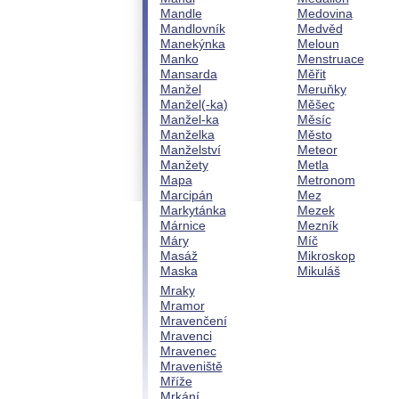
Mandle
Medovina
Mandlovník
Medvěd
Manekýnka
Meloun
Manko
Menstruace
Mansarda
Měřit
Manžel
Meruňky
Manžel(-ka)
Měšec
Manžel-ka
Měsíc
Manželka
Město
Manželství
Meteor
Manžety
Metla
Mapa
Metronom
Marcipán
Mez
Markytánka
Mezek
Márnice
Mezník
Máry
Míč
Masáž
Mikroskop
Maska
Mikuláš
Mraky
Mramor
Mravenčení
Mravenci
Mravenec
Mraveniště
Mříže
Mrkání