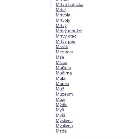
Mrtvá babička
Mrtví
Mrtvola
Mrtvoly
Mrtvý
Mrtvý manžel
Mrtvý otec
Mrtvý pes
Mrzák
Mrzutost
Mše
Mšice
Mučidla
Mučírna
Mula
Mumie
Muž
Muzeum
Muži
Mýdlo
Myš
Myši
Myslivec
Myslivna
Mzda