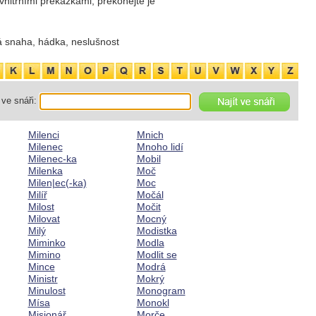
 vnitřními překážkami, překonejte je
 snaha, hádka, neslušnost
ve snáři:
Milenci
Mnich
Milenec
Mnoho lidí
Milenec-ka
Mobil
Milenka
Moč
Milen|ec(-ka)
Moc
Milíř
Močál
Milost
Močit
Milovat
Mocný
Milý
Modistka
Miminko
Modla
Mimino
Modlit se
Mince
Modrá
Ministr
Mokrý
Minulost
Monogram
Mísa
Monokl
Misionář
Morče