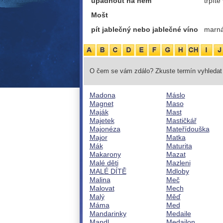
upadnout na něm
trpíte
Mošt
pít jablečný nebo jablečné víno
marná
O čem se vám zdálo? Zkuste termín vyhledat 
Madona
Máslo
Magnet
Maso
Maják
Mast
Majetek
Mastičkář
Majonéza
Mateřídouška
Major
Matka
Mák
Maturita
Makarony
Mazat
Malé děti
Mazleni
MALÉ DÍTĚ
Mdloby
Malina
Meč
Malovat
Mech
Malý
Měď
Máma
Med
Mandarinky
Medaile
Mandl
Medailon