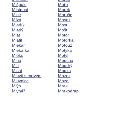
Mišpule
Moře
Místnost
Morek
Mistr
Moruše
Míza
Mosaz
Mladík
Most
Mladý
Mošt
Mlat
Motor
Mlátit
Motorka
Mlékař
Motouz
Mlékařka
Motyka
Mléko
Motýl
Mlha
Moucha
Mlít
Moudrý
Mlsat
Mouka
Mluvit s mrtvým
Mozek
Mluvnice
Mozol
Mlýn
Mrak
Mlynář
Mrakodrap